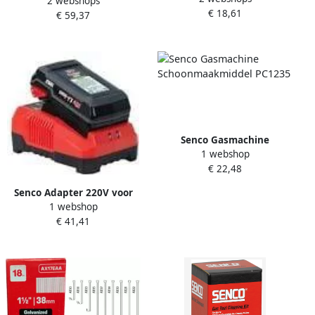
2 webshops
gegalvaniseerd: DA17EABN
€ 18,61
€ 59,37
per 4000 stuks DA17EABN
Senco Gasmachine
1 webshop
Schoonmaakmiddel PC1235
€ 22,48
Senco Adapter 220V voor
1 webshop
Gasmachines VB0115EU
€ 41,41