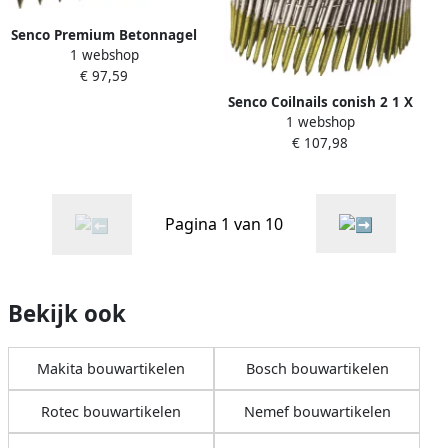
Senco Premium Betonnagel
1 webshop
15 mm Gegalvaniseerd
€ 97,59
SCP3015P
Senco Coilnails conish 2 1 X
1 webshop
50 mm Hot dip gegalv. (
€ 107,98
HDG ) te draad SE21ASBVR
Pagina 1 van 10
Bekijk ook
Makita bouwartikelen
Bosch bouwartikelen
Rotec bouwartikelen
Nemef bouwartikelen