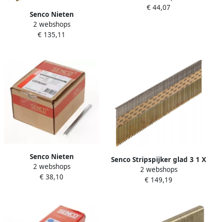
€ 44,07
mm gegalvaniseerd
Senco Nieten
F08BAAP
2 webshops
binnenbreedte 7 67mm 63
€ 135,11
mm Gegalvaniseerd te
N25BABB
Senco Nieten
Senco Stripspijker glad 3 1 X
2 webshops
binnenbreedte 7 mm 10
2 webshops
90 mm Blank te HC59APB
€ 38,10
mm gegalvaniseerd
€ 149,19
C06BAAP