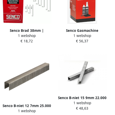
Senco Brad 38mm |
Senco Gasmachine
1 webshop
1 webshop
AX17EAA
Schoonmaakset PC1239
€ 18,72
€ 56,37
Senco B-niet 15 9mm 22.000
1 webshop
stuks gegalvaniseerd |
Senco B-niet 12 7mm 25.000
€ 48,63
B10BAAP
1 webshop
stuks gegalvaniseerd |