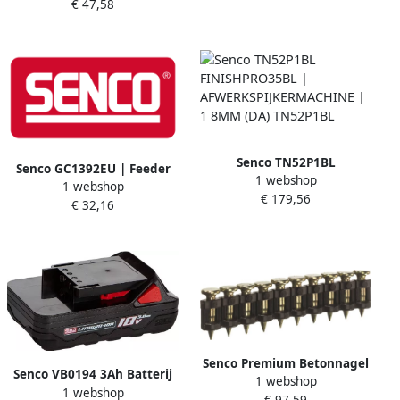
€ 47,58
B08BAAP
Senco TN52P1BL
Senco GC1392EU | Feeder
1 webshop
FINISHPRO35BL |
1 webshop
shoe AT GC1392EU
€ 179,56
AFWERKSPIJKERMACHINE |
€ 32,16
1 8MM (DA) TN52P1BL
Senco Premium Betonnagel
Senco VB0194 3Ah Batterij
1 webshop
19 mm Gegalvaniseerd
1 webshop
Fusion Duraspin | 18V | 3