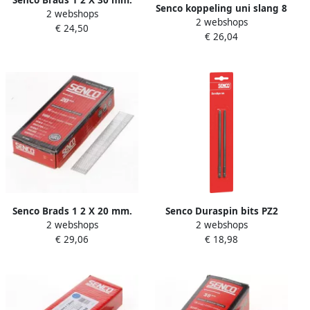
Senco Brads 1 2 X 30 mm.
Senco koppeling uni slang 8
2 webshops
gegalvaniseerd AY15EAAP
2 webshops
0 mm. blister à 1 stuks
€ 24,50
€ 26,04
4000410
Senco Brads 1 2 X 20 mm.
Senco Duraspin bits PZ2
2 webshops
2 webshops
gegalvaniseerd AY11EAAP
Pozidrive 174mm. DS5525
€ 29,06
€ 18,98
DS5550 blister a 2st.
EA0335B