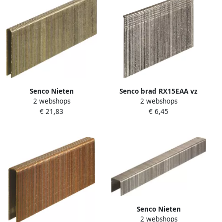
Senco Nieten
Senco brad RX15EAA vz
2 webshops
2 webshops
binnenbreedte 3 34 mm 16
recht op strip 1.6x32mm
€ 21,83
€ 6,45
mm gegalvaniseerd te
(2000st)
L10BAB
Senco Nieten
2 webshops
binnenbreedte 11 43 mm 12