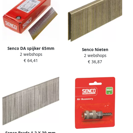
Senco DA spijker 65mm
Senco Nieten
2 webshops
gegalvaniseerd: DA25EABN
2 webshops
binnenbreedte 3 34 mm 32
€ 64,41
per 3000 stuks DA25EABN
€ 36,87
mm gegalvaniseerd te
L15BAB