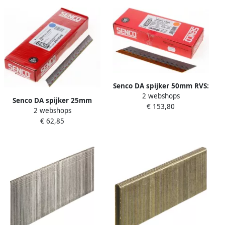
Senco DA spijker 50mm RVS:
2 webshops
DA21EGB per 4000 stuks
Senco DA spijker 25mm
€ 153,80
DA21EGB
2 webshops
gegalvaniseerd: DA13EABN
€ 62,85
per 4000 stuks DA13EABN