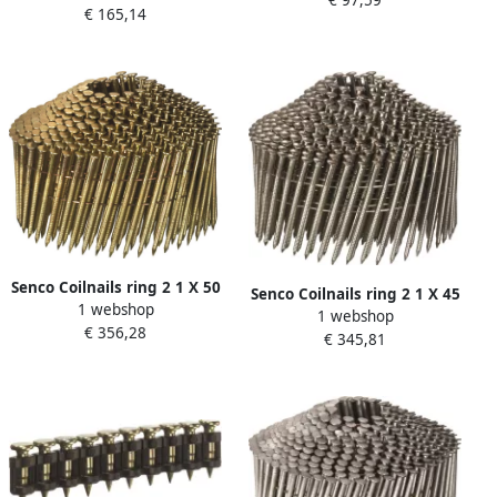
€ 97,59
SCP3019P
€ 165,14
0Ah | Li-ion VB0194
Senco Coilnails ring 2 1 X 50
Senco Coilnails ring 2 1 X 45
1 webshop
mm Gegalvaniseerd te
1 webshop
mm Roestvast staal bolkop
€ 356,28
draad SE21AABV
€ 345,81
plastic SS19AGBC