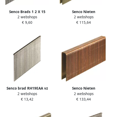
Senco Brads 1 2 X 15
Senco Nieten
2 webshops
2 webshops
gegalvaniseerd AX10EAAP
binnenbreedte 3 34 mm 19
€ 9,60
€ 115,64
mm roestvast staal L11BGA
Senco brad RH19EAA vz
Senco Nieten
2 webshops
2 webshops
schuin op strip 1.6x45mm
binnenbreedte 7 67 mm 56
€ 13,42
€ 133,44
(2000st)
mm Gegalvaniseerd te
Q23BABB