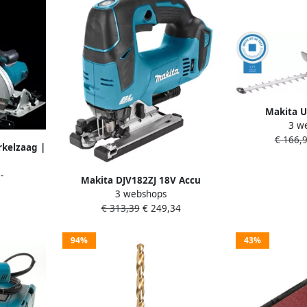
Makita U
3 w
Heggenschaar
€ 166,
rkelzaag |
601J
-
Makita DJV182ZJ 18V Accu
3 webshops
Decoupeerzaag D-greep | Zonder
€ 313,39
€ 249,34
accu&apos;s en lader DJV182ZJ
94%
43%