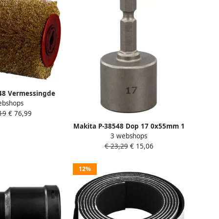
48 Vermessingde
ebshops
stel 100x120mm |
19
€ 76,99
tools
Makita P-38548 Dop 17 0x55mm 1
3 webshops
4" ZK Vorm E | Mtools
€ 23,29
€ 15,06
12%