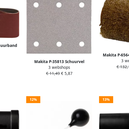
chuurband
 100x610
Makita P-656
3 w
staaldraadbor
Makita P-35813 Schuurvel
€ 132,
M
3 webshops
114x102 K60 White Velcro |
€ 11,49
€ 5,87
Mtools
12%
13%