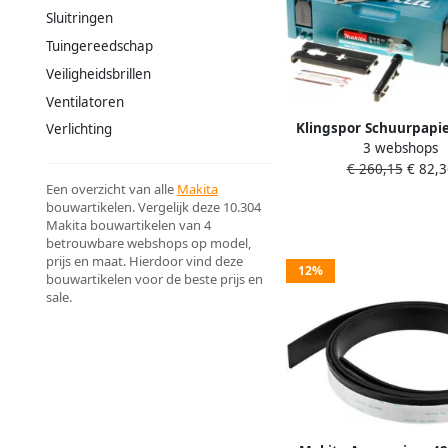
Sluitringen
Tuingereedschap
Veiligheidsbrillen
Ventilatoren
Klingspor Schuurpapie
Verlichting
3 webshops
mm korreling 240 | voo
€ 260,15
€ 82,3
korund | 1 stuk 
Een overzicht van alle
Makita
bouwartikelen. Vergelijk deze 10.304
Makita bouwartikelen van 4
betrouwbare webshops op model,
prijs en maat. Hierdoor vind deze
12%
bouwartikelen voor de beste prijs en
sale.