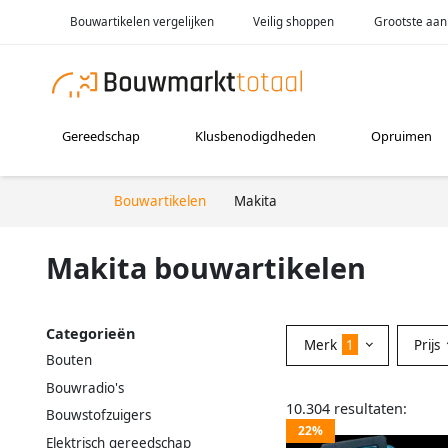
Bouwartikelen vergelijken
Veilig shoppen
Grootste aan
Gereedschap
Klusbenodigdheden
Opruimen
Bouwartikelen
Makita
Makita bouwartikelen
Categorieën
Merk
1
Prijs
Bouten
Bouwradio's
10.304 resultaten:
Bouwstofzuigers
22%
Elektrisch gereedschap