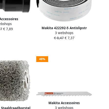
Accessoires
ebshops
 | MACHINEZIJDE
Makita 422292-5 Antislipstr
07
€ 7,89
7307-1
3 webshops
1500mm 199141-8 | Mtools
€ 8,47
€ 7,37
48%
Makita Accessoires
3 webshops
 Staaldraadborstel
Reciprozaagblad HM