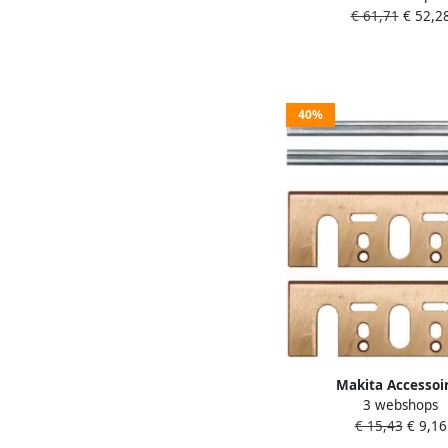
€ 61,71
€ 52,2
40%
Makita Accessoi
3 webshops
Schaafbeitel+houder
€ 15,43
€ 9,16
D-07951