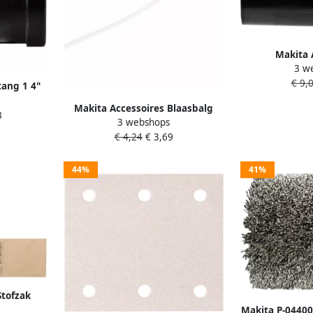
Makita 
3 w
SLANGADAPTER
€ 9,
41
ang 1 4"
ols
Makita Accessoires Blaasbalg
3
3 webshops
765009-6
€ 4,24
€ 3,69
44%
41%
Stofzak
Makita P-04400
 P-70203