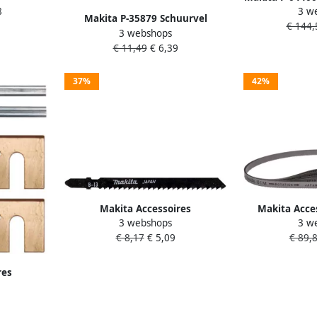
3 w
8
100x120
Makita P-35879 Schuurvel
€ 144,
3 webshops
114x102 K240 White Velcro |
€ 11,49
€ 6,39
Mtools
37%
42%
Makita Accessoires
Makita Acces
3 webshops
3 w
Decoupeerzaagblad B13 T111C |
zaagband 835 
€ 8,17
€ 5,09
€ 89,
5 stuks A-85656
4 mm
res
 HM 82mm