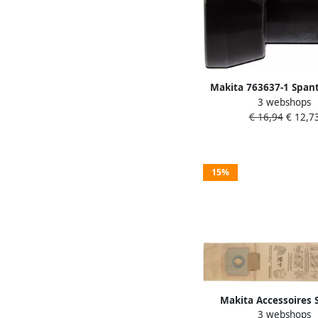
Makita 763637-1 Spant
3 webshops
bovenfrees | Mto
€ 16,94
€ 12,7
15%
Makita Accessoires 
3 webshops
"papier" voor 447L |