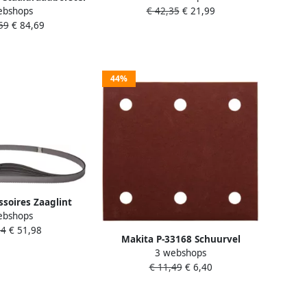
ebshops
€ 42,35
€ 21,99
mm | Mtools
"zilv"235mm S1543HM P-45244
59
€ 84,69
44%
soires Zaaglint
ebshops
mm Tandafstand 1
84
€ 51,98
 B-40559
Makita P-33168 Schuurvel
3 webshops
114x102 K320 Red Velcro |
€ 11,49
€ 6,40
Mtools