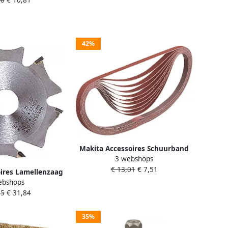
42%
Makita Accessoires Schuurband
3 webshops
K100 13x533 Red P-43359
€ 13,01
€ 7,51
ires Lamellenzaag
ebshops
0 6T B-20644
05
€ 31,84
35%