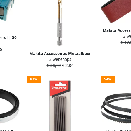
Makita Access
3 w
K120 76x61
rrol | 50
€ 17,
r metaal |
6
3858
Makita Accessoires Metaalboor
3 webshops
HSS-tin 13 0x150mm D-15855
€ 38,72
€ 2,04
87%
54%