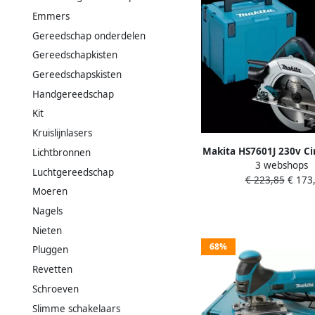
Emmers
Gereedschap onderdelen
Gereedschapkisten
Gereedschapskisten
Handgereedschap
Kit
Kruislijnlasers
Makita HS7601J 230v Ci
Lichtbronnen
3 webshops
1200w 190mm HS7
Luchtgereedschap
€ 223,85
€ 173,
Moeren
Nagels
Nieten
68%
Pluggen
Revetten
Schroeven
Slimme schakelaars