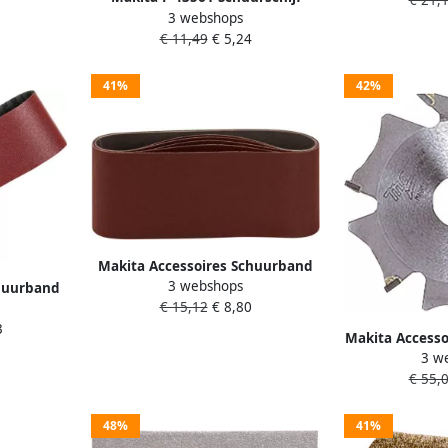
3 webshops
125mm K100 Red Velcro | Mtools
€ 11,49
€ 5,24
41%
42%
Makita Accessoires Schuurband
3 webshops
K150 76x457 Red P-37144
chuurband
€ 15,12
€ 8,80
37312
3
Makita Accesso
3 w
HM 100x4 
€ 55,
48%
41%