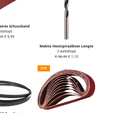
oires Schuurband
ebshops
0 Red P-37356
55
€ 9,99
Makita Houtspiraalboor Lengte
3 webshops
160mm Nuttige lengte 100mm
€ 36,30
€ 1,10
Diameter 15mm
37%