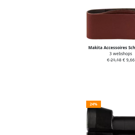
Makita Accessoires S
3 webshops
610 x 100 mm red K80
€ 21,18
€ 9,66
Red P-36902
24%