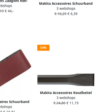
95 Zaaglint non-
Makita Accessoires Schuurband
ebshops
mm 14TPI | Mtools
3 webshops
K120 30x533 Red P-36712
,19
€ 44,-
€ 10,29
€ 6,39
54%
Makita Accessoires Koudbeitel
3 webshops
19x280mm SW17 D-08707
oires Schuurband
€ 24,80
€ 11,19
ebshops
0 Red P-36887
18
€ 10,81