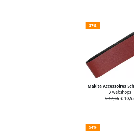
37%
Makita Accessoires S
3 webshops
K40 76x610 Red P-
€ 17,55
€ 10,9
54%