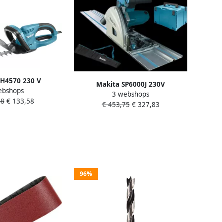
H4570 230 V
Makita SP6000J 230V
ebshops
 45 cm | Mtools
3 webshops
Invalcirkelzaag 165 mm In Mbox
98
€ 133,58
€ 453,75
€ 327,83
SP6000J
96%