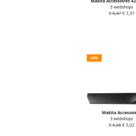
Makita Accessoires 42
3 webshops
Inzaagstrip | 1500mm |
€ 8,47
€ 7,37
24%
Makita Accessoi
3 webshops
Vloerzuigborstel "sma
€ 6,66
€ 5,02
200mm W2954