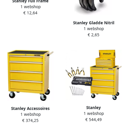
Stanley Full Frame
1 webshop
Veiligheidsbril | Spiegelglas
€ 12,64
SY180-YD EU
Stanley Gladde Nitril
1 webshop
Veiligheids Handschoenen |
€ 2,65
SY580L EU
Stanley
Stanley Accessoires
1 webshop
Gereedschapswagen |
1 webshop
Gereedschapswagen | 4
€ 544,49
Gevuld | Geel -STMT77667-1
€ 374,25
lades | geel -STMT1-75063