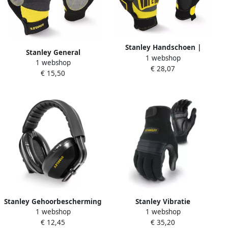
Stanley Handschoen |
Stanley General
1 webshop
Extreem Gebruik | SY820L
1 webshop
Performance Veiligheids
€ 28,07
EU
€ 15,50
Handschoen | SY660L EU
Stanley Gehoorbescherming
Stanley Vibratie
1 webshop
1 webshop
met Hoofdband | Gevoerd
Verminderde Handschoen |
€ 12,45
€ 35,20
SY345C EU
SY800L EU