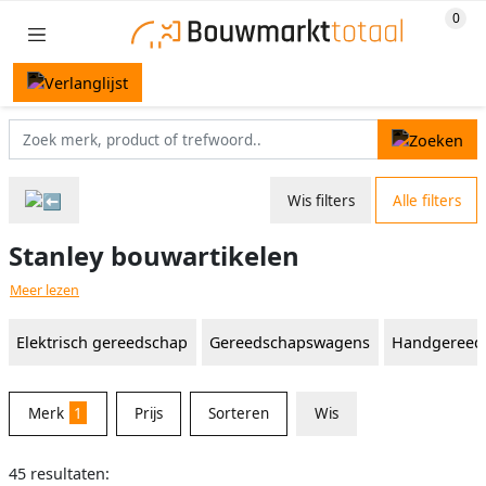
Wis filters
Alle filters
Stanley bouwartikelen
Meer lezen
Elektrisch gereedschap
Gereedschapswagens
Handgereed
Merk
1
Prijs
Sorteren
Wis
45 resultaten: