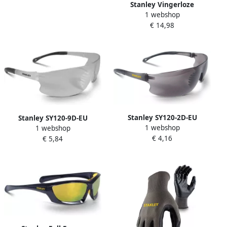
Stanley Vingerloze
1 webshop
Performance Handschoen |
€ 14,98
SY640L EU
Stanley SY120-2D-EU
Stanley SY120-9D-EU
1 webshop
1 webshop
Veiligheidsbril | Donker
Veiligheidsbril | Binnen en
€ 4,16
€ 5,84
Glas SY120-2D EU
buiten gebruik SY120-9D EU