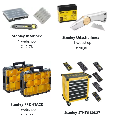
Stanley Interlock
Stanley Uitschuifmes |
1 webshop
Afbreekmes | 18mm | + 5 x
1 webshop
Titan | + 100
€ 49,78
10 Afbreekmesjes18mm| In
€ 50,80
reservemessen FMHT10122-
14 vaks organiser
0
STHT10018-9
Stanley PRO-STACK
1 webshop
Organiser twinpack
Stanley STHT6-80827
€ 75,99