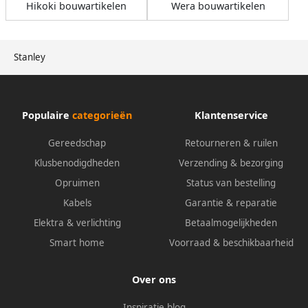
Hikoki bouwartikelen
Wera bouwartikelen
Stanley
Populaire
categorieën
Klantenservice
Gereedschap
Retourneren & ruilen
Klusbenodigdheden
Verzending & bezorging
Opruimen
Status van bestelling
Kabels
Garantie & reparatie
Elektra & verlichting
Betaalmogelijkheden
Smart home
Voorraad & beschikbaarheid
Over ons
Inspiratie blog