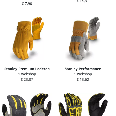
€ 14,31
€ 7,90
Stanley Premium Lederen
Stanley Performance
1 webshop
1 webshop
Handschoen | SY740L EU
Lederen Handschoen |
€ 23,07
€ 13,62
SY780L EU