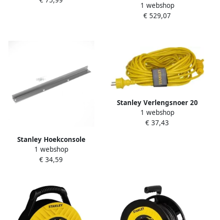
FMST82967-9
1 webshop
Transmodule
€ 529,07
Gereedschapskar 7 Laden
gevuld met 6 modules
STHT6-80827
Stanley Verlengsnoer 20
1 webshop
meter H05VV-F 3x1 5mm²
€ 37,43
IP44 STA275158
Stanley Hoekconsole
1 webshop
v.deurdrangers met glijarm
€ 34,59