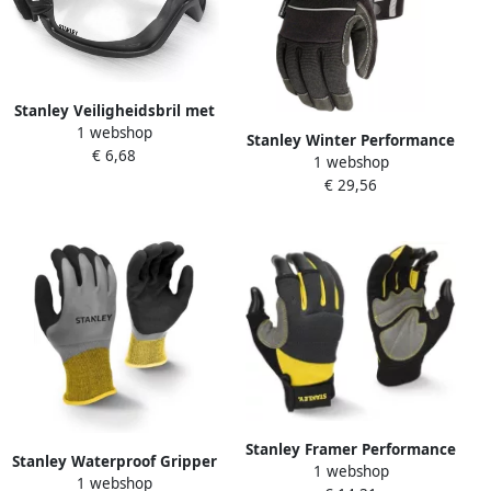
Stanley Veiligheidsbril met
1 webshop
Elastische Hoofdband
Stanley Winter Performance
€ 6,68
SY240-1D EU
1 webshop
Handschoen | SY840L EU
€ 29,56
Stanley Framer Performance
Stanley Waterproof Gripper
1 webshop
Handschoen | SY650L EU
1 webshop
Handschoen | SY18L EU