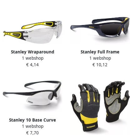
Stanley Wraparound
Stanley Full Frame
1 webshop
1 webshop
Veiligheidsbril | Donker
Veiligheidsbril | Donker
€ 4,14
€ 10,12
SYE17-20D
Glas SY180-2D EU
Stanley 10 Base Curve
1 webshop
Veiligheidsbril | Helder Glas
€ 7,70
SY150-1D EU