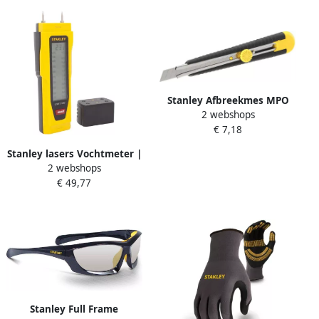
Stanley Afbreekmes MPO
2 webshops
9mm 0-10-409
€ 7,18
Stanley lasers Vochtmeter |
2 webshops
0-77-030
€ 49,77
Stanley Full Frame