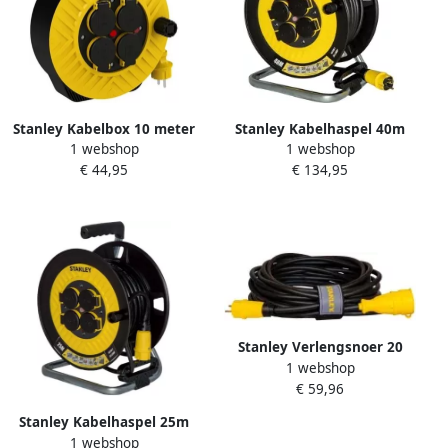
Stanley Kabelbox 10 meter
Stanley Kabelhaspel 40m
1 webshop
1 webshop
rubber H05VV-F 3x1.5mm²
Schuko H07RNF 3x1.5 mm²
€ 44,95
€ 134,95
IP44 STA279989
(Type C) STA278111
Stanley Verlengsnoer 20
1 webshop
meter neopreen H07RNF
€ 59,96
3x1 5mm² IP44 STA275202
Stanley Kabelhaspel 25m
1 webshop
Schuko H07RNF 3x1.5 mm²