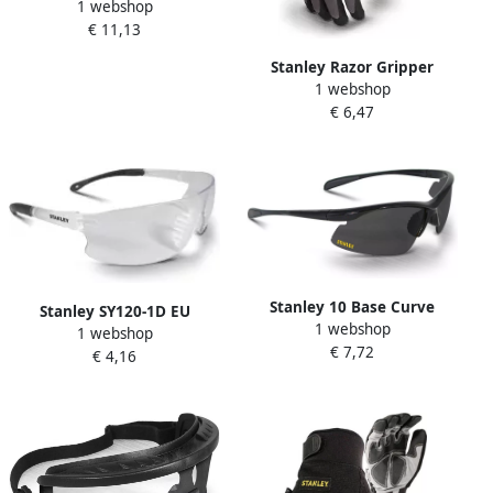
1 webshop
Veiligheidsbril | Binnen en
€ 11,13
buiten gebruik SY180-9D EU
Stanley Razor Gripper
1 webshop
Veiligheids Handschoenen |
€ 6,47
SY510L EU
Stanley 10 Base Curve
Stanley SY120-1D EU
1 webshop
Veiligheidsbril | Donker
1 webshop
veiligheidsbril | Helder Glas
€ 7,72
Glas SY150-2D EU
€ 4,16
SY120-1D EU