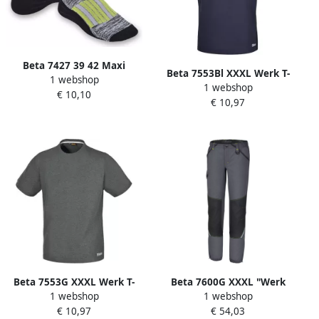
Beta 7427 39 42 Maxi
Beta 7553Bl XXXL Werk T-
1 webshop
Sneaker Sokken 074270002
1 webshop
Shirt | Blauw 075530306
€ 10,10
€ 10,97
Beta 7553G XXXL Werk T-
Beta 7600G XXXL "Werk
1 webshop
1 webshop
Shirt | Melange Grijs
Trekking" Broeken
€ 10,97
€ 54,03
075530406
076000006