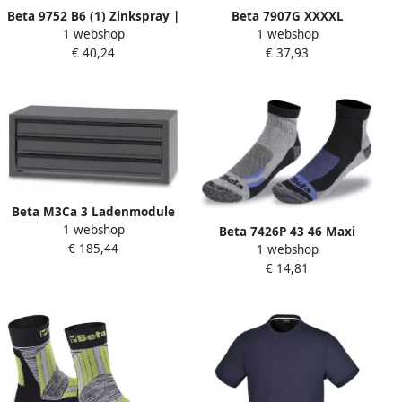
Beta 9752 B6 (1) Zinkspray |
Beta 7907G XXXXL
1 webshop
1 webshop
400 ml | 6 Stuks 097520840
Werkvest | Grijs 079070807
€ 40,24
€ 37,93
Beta M3Ca 3 Ladenmodule
1 webshop
088880485
Beta 7426P 43 46 Maxi
€ 185,44
1 webshop
Sneakersokken | 2 Paar
€ 14,81
074260104