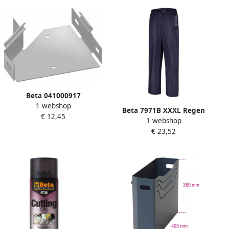
Beta 041000917
1 webshop
Ladegeleiders C41H Trolley
Beta 7971B XXXL Regen
€ 12,45
(set van 2 stuks) 041000917
1 webshop
Overbroek | Waterdicht
€ 23,52
079710206