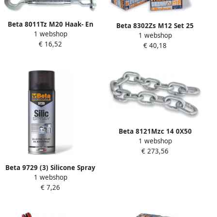
Beta 8011Tz M20 Haak- En
Beta 8302Zs M12 Set 25
1 webshop
Kaakspanschroeven
1 webshop
Oogstelschroeven
€ 16,52
080110620
€ 40,18
083020712
Beta 8121Mzc 14 0X50
1 webshop
Genovese Kettingen
€ 273,56
081210314
Beta 9729 (3) Silicone Spray
1 webshop
| 400 ml 097292040
€ 7,26