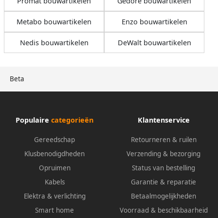
Promat bouwartikelen
Gedore bouwartikelen
Metabo bouwartikelen
Enzo bouwartikelen
Nedis bouwartikelen
DeWalt bouwartikelen
Beta
Populaire
categorieën
Klantenservice
Gereedschap
Retourneren & ruilen
Klusbenodigdheden
Verzending & bezorging
Opruimen
Status van bestelling
Kabels
Garantie & reparatie
Elektra & verlichting
Betaalmogelijkheden
Smart home
Voorraad & beschikbaarheid