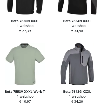
Beta 7636N XXXL
Beta 7654N XXXL
1 webshop
1 webshop
Microfleece Trui | Zwart
Microfleece Trui | Zwart
€ 27,39
€ 34,90
076360506
076540006
Beta 7553V XXXL Werk T-
Beta 7643G XXXL
1 webshop
1 webshop
Shirt | Saliegroen
Sweatshirt | Korte Rits
€ 10,97
€ 34,26
075530606
076430006