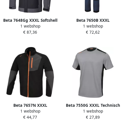
Beta 7648Gg XXXL Softshell
Beta 7650B XXXL
1 webshop
1 webshop
Jack 076480016
Werkbroeken 076500106
€ 87,36
€ 72,62
Beta 7657N XXXL
Beta 7550G XXXL Technisch
1 webshop
1 webshop
Microfleece Trui | Zwart
Werk T-Shirt | Grijs
€ 44,77
€ 27,89
076570006
075500406