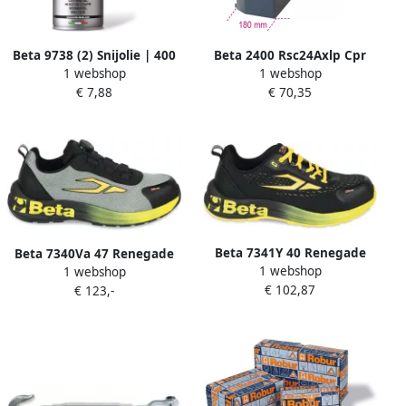
Beta 9738 (2) Snijolie | 400
Beta 2400 Rsc24Axlp Cpr
1 webshop
1 webshop
ml 097381040
Afvalcontainer 024004993
€ 7,88
€ 70,35
Beta 7341Y 40 Renegade
Beta 7340Va 47 Renegade
1 webshop
1 webshop
Stoffen Schoen 073410640
Schoen | Mesh 073400547
€ 102,87
€ 123,-