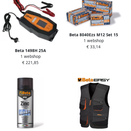
Beta 8040Ezs M12 Set 15
1 webshop
Oogbouten 080400912
€ 33,14
Beta 1498H 25A
1 webshop
Elektronische Acculader 12-
€ 221,85
24V 014980225