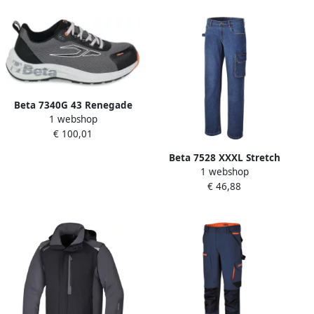
Beta 7340G 43 Renegade
1 webshop
Schoen | Mesh 073400643
€ 100,01
Beta 7528 XXXL Stretch
1 webshop
Spijkerbroek | Slim Fit
€ 46,88
075280058