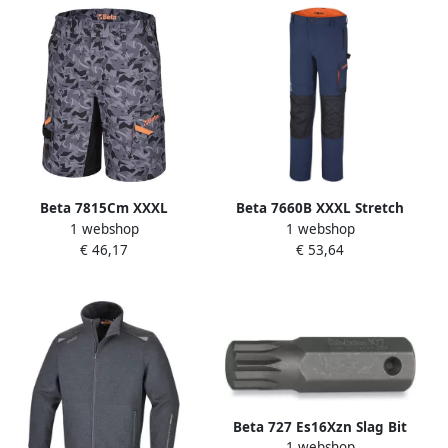
Beta 7815Cm XXXL
Beta 7660B XXXL Stretch
1 webshop
1 webshop
Werkbermuda |
Werkbroeken 076600106
€ 46,17
€ 53,64
Camouflagegrijs 078150306
Beta 727 Es16Xzn Slag Bit
1 webshop
16mm | M18 007270618