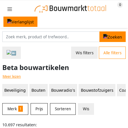
Wis filters
Alle filters
Beta bouwartikelen
Meer lezen
Beveiliging
Bouten
Bouwradio's
Bouwstofzuigers
Coax
Merk
1
Prijs
Sorteren
Wis
10.697 resultaten: