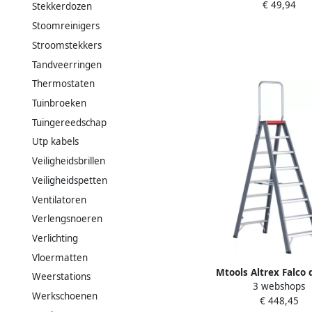
€ 49,94
Stekkerdozen
Stoomreinigers
Stroomstekkers
Tandveerringen
Thermostaten
Tuinbroeken
Tuingereedschap
Utp kabels
Veiligheidsbrillen
Veiligheidspetten
Ventilatoren
Verlengsnoeren
Verlichting
Vloermatten
Mtools Altrex Falco
Weerstations
3 webshops
oploopbaar FDO 8 met
Werkschoenen
€ 448,45