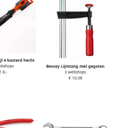
jl 4 basterd hecht
ebshops
1-230-04-1-2
Bessey Lijmtang met gegoten
€ 8,-
3 webshops
beugels TPN-BE 1000 120
€ 10,08
TP100S12BE