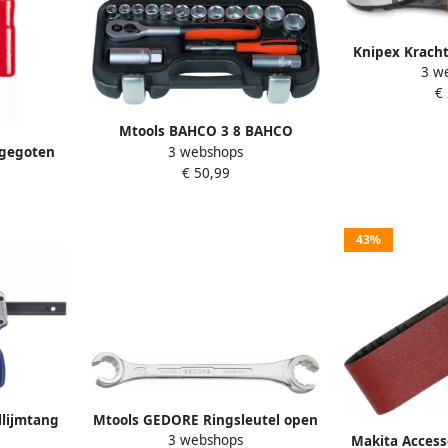
Knipex Kracht
3 w
mm Lengte | Ku
€
Zwart Geatram
Mtools BAHCO 3 8 BAHCO
3 webshops
 gegoten
DOPPENSET + 1 4 BITS |
€ 50,99
0 120
43%
llijmtang
Mtools GEDORE Ringsleutel open
3 webshops
Makita Access
10505945
6-kant 11x13 mm |