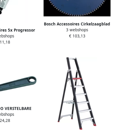
Bosch Accessoires Cirkelzaagblad
3 webshops
res 5x Progressor
Expert for Multimaterial K V
ebshops
€ 103,13
coupeerzaagblad
305X30X2.4 1.8 96T 2608642529
 11,18
2608633528
CO VERSTELBARE
ebshops
TEL 8 DUIM |
 24,28