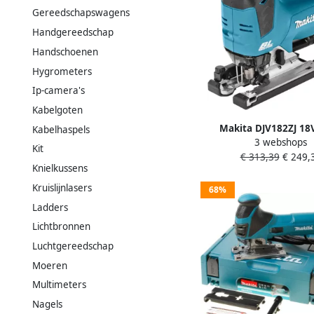
Gereedschapswagens
Handgereedschap
Handschoenen
Hygrometers
Ip-camera's
Kabelgoten
Makita DJV182ZJ 18
Kabelhaspels
3 webshops
Decoupeerzaag D-greep
Kit
€ 313,39
€ 249,
accu&apos;s en lader 
Knielkussens
Kruislijnlasers
68%
Ladders
Lichtbronnen
Luchtgereedschap
Moeren
Multimeters
Nagels