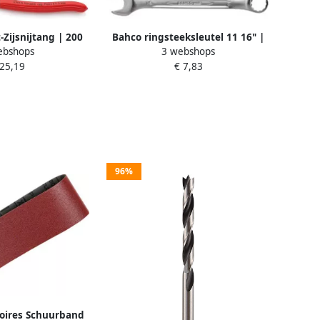
-Zijsnijtang | 200
Bahco ringsteeksleutel 11 16" |
ebshops
3 webshops
nststof Bekleed |
111Z-11 16
 25,19
€ 7,83
enteerd 74 01 200
SB
96%
oires Schuurband