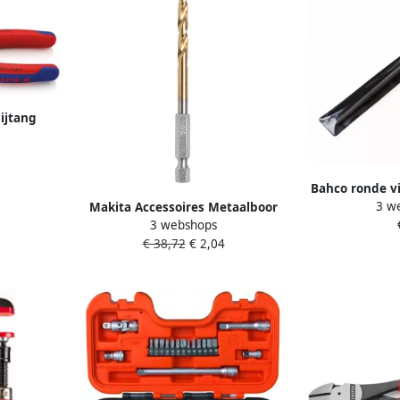
ijtang
80 mm |
Bahco ronde vi
3 w
Makita Accessoires Metaalboor
ergo | 
3 webshops
HSS-tin 13 0x150mm D-15855
€ 38,72
€ 2,04