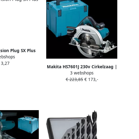
sion Plug SX Plus
ebshops
 568005
 3,27
Makita HS7601J 230v Cirkelzaag |
3 webshops
1200w 190mm HS7601J
€ 223,85
€ 173,-