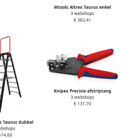
Mtools Altrex Taurus enkel
3 webshops
oploopbare trap TGB 6 |
€ 382,41
Knipex Precisie afstriptang
3 webshops
gebruineerd 195 mm |
€ 131,70
afstripcapaciteit : 4 0 10 0mm
121212
x Taurus dubbel
ebshops
ap TDO 2 x 8 met
574,60
ugel |