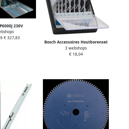
P6000J 230V
ebshops
ag 165 mm In Mbox
75
€ 327,83
6000J
Bosch Accessoires Houtborenset
3 webshops
| Robustline | 8-Delig |
€ 18,04
2607010533