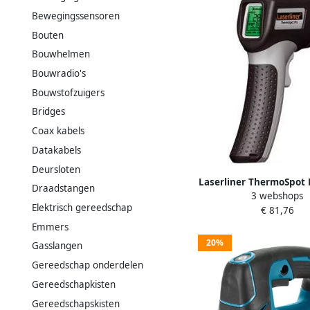
Bewegingssensoren
Bouten
Bouwhelmen
Bouwradio's
Bouwstofzuigers
Bridges
Coax kabels
Datakabels
Deursloten
Laserliner ThermoSpot 
Draadstangen
3 webshops
| Warmtemeter | IQ
Elektrisch gereedschap
€ 81,76
082.042A
Emmers
20%
Gasslangen
Gereedschap onderdelen
Gereedschapkisten
Gereedschapskisten