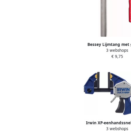
Bessey Lijmtang met
3 webshops
beugels TGRC 100
€ 9,75
TGRC100S12
Irwin XP-eenhandssne
3 webshops
spreider 24” 600mm 