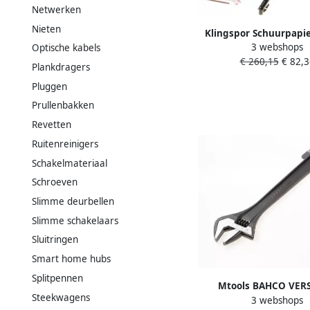
Netwerken
Nieten
Klingspor Schuurpapie
3 webshops
Optische kabels
mm korreling 240 | voo
€ 260,15
€ 82,3
korund | 1 stuk 
Plankdragers
Pluggen
Prullenbakken
Revetten
Ruitenreinigers
Schakelmateriaal
Schroeven
Slimme deurbellen
Slimme schakelaars
Sluitringen
Smart home hubs
Splitpennen
Mtools BAHCO VERS
Steekwagens
3 webshops
MOERSLEUTEL 18 D