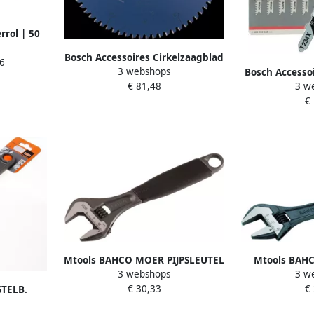
rrol | 50
r metaal |
Bosch Accessoires Cirkelzaagblad
6
3858
3 webshops
expert for Wood 305x30x2.4
Bosch Accessoi
€ 81,48
3 w
1.8x72 T 2608642531
voor hout de
€
T234X 
Mtools BAHCO MOER PIJPSLEUTEL
Mtools BAH
3 webshops
3 w
10 DUIM ERGO |
MOERSLEU
€ 30,33
€
TELB.
UIM |