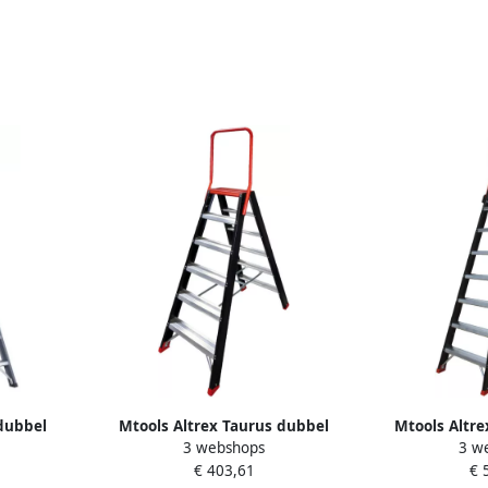
 dubbel
Mtools Altrex Taurus dubbel
Mtools Altre
3 webshops
3 w
 beugel |
oploopbare trap TDO 2 x 6 met
oploopbare tr
€ 403,61
€ 
beugel |
be