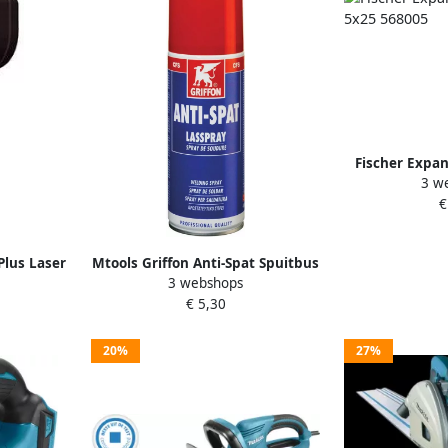
Fischer Expan
3 w
5x25
€
Plus Laser
Mtools Griffon Anti-Spat Spuitbus
3 webshops
 serie
400 ml NL FR EN |
€ 5,30
20%
27%