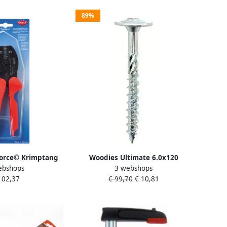
89%
Force© Krimptang
Woodies Ultimate 6.0x120
ebshops
3 webshops
rd met meer-
deeldraad tellerkop T-30 verzinkt
102,37
€ 99,70
€ 10,81
ngrepen 220 mm
| Mtools
75236