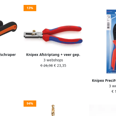
13%
fschraper
Knipex Afstriptang + veer gep.
3 webshops
 25 mm |
comfort 160 mm 11 02 160 SB
€ 26,98
€ 23,35
1102160SB
Knipex Preci
3 w
gebruinee
€ 
componente
9
94%