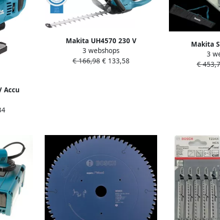
Makita UH4570 230 V
Makita S
3 webshops
Heggenschaar 45 cm | Mtools
3 w
Invalcirkelza
€ 166,98
€ 133,58
€ 453,
SP
V Accu
 | Zonder
34
DJV182ZJ