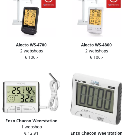
Alecto WS-4700
Alecto WS-4800
2 webshops
2 webshops
Professioneel weerstation
Professioneel weerstation
€ 106,-
€ 106,-
met draadloze sensor zwart
met draadloze sensor wit
WS-4700
WS-4800
Enzo Chacon Weerstation
1 webshop
met draadloze
Enzo Chacon Weerstation
€ 12,91
buitensensor+barometer