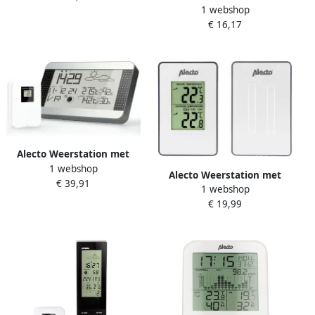
1 webshop
Kubus 8150100
kleur 8150190
€ 16,17
Alecto Weerstation met
1 webshop
draadloze sensor Silver WS-
Alecto Weerstation met
€ 39,91
1700
1 webshop
draadloze sensor wit WS-
€ 19,99
1050