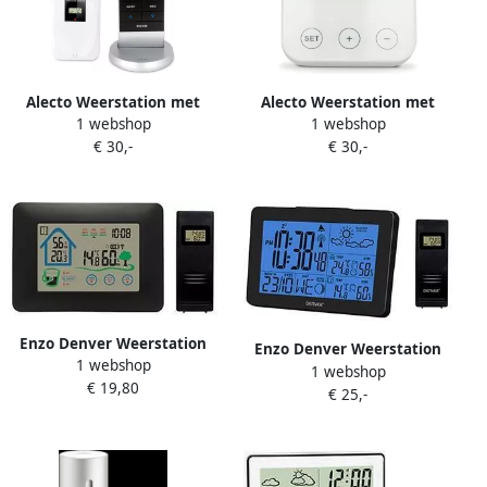
Alecto Weerstation met
Alecto Weerstation met
1 webshop
1 webshop
draadloze sensor Zwart
draadloze sensor Zwart
€ 30,-
€ 30,-
Zilver WS-1150
Grijs WS-1200
Enzo Denver Weerstation
Enzo Denver Weerstation
1 webshop
huis weergave met
1 webshop
pictogram weergave met
€ 19,80
draadloze buitensensor
€ 25,-
draadloze buitensensor
8150200
8150210