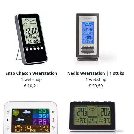
8150220
8150185
Enzo Chacon Weerstation
Nedis Weerstation | 1 stuks
1 webshop
1 webshop
First binnen 8150170
WEST201GY
€ 10,21
€ 20,59