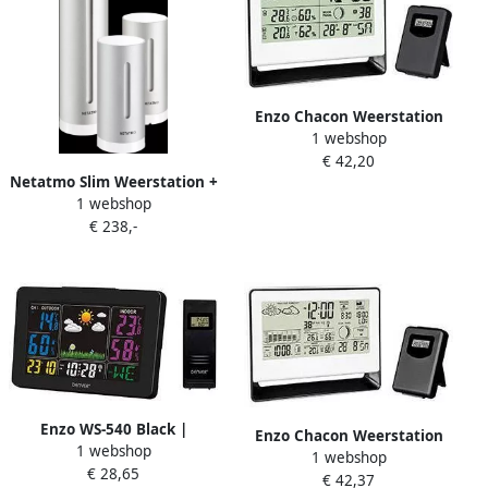
Enzo Chacon Weerstation
1 webshop
met draadloze buitensensor
€ 42,20
8150180
Netatmo Slim Weerstation +
1 webshop
Extra Binnenmodule
€ 238,-
Enzo WS-540 Black |
Enzo Chacon Weerstation
1 webshop
Weerstation | alarmfunctie
1 webshop
met draadloze
€ 28,65
| kleurenscherm | Zwart
€ 42,37
buitensensor+barometer