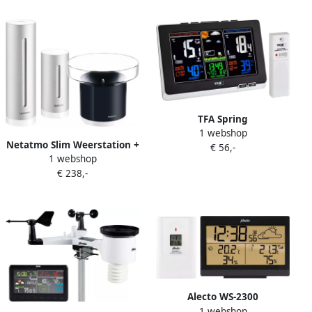
TFA Spring
1 webshop
Netatmo Slim Weerstation +
€ 56,-
1 webshop
Regenmeter
€ 238,-
Alecto WS-2300
1 webshop