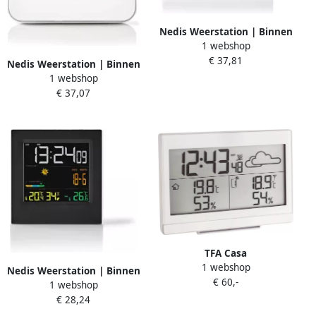
Nedis Weerstation | Binnen
1 webshop
& Buiten | Inclusief
€ 37,81
draadloze weersensor | 1
Nedis Weerstation | Binnen
stuks WEST400BK
1 webshop
& Buiten | Inclusief
€ 37,07
draadloze weersensor | 1
stuks WEST402WT
TFA Casa
1 webshop
Nedis Weerstation | Binnen
€ 60,-
1 webshop
& Buiten | Inclusief
€ 28,24
draadloze weersensor | 1
stuks WEST404BK