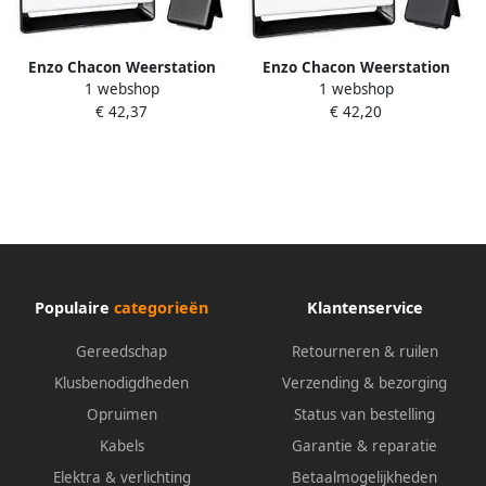
Enzo Chacon Weerstation
Enzo Chacon Weerstation
1 webshop
1 webshop
met draadloze buitensensor
met draadloze
€ 42,20
€ 42,37
8150180
buitensensor+barometer
8150185
Populaire
categorieën
Klantenservice
Gereedschap
Retourneren & ruilen
Klusbenodigdheden
Verzending & bezorging
Opruimen
Status van bestelling
Kabels
Garantie & reparatie
Elektra & verlichting
Betaalmogelijkheden