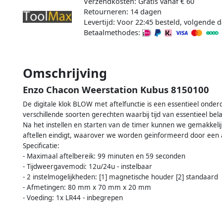
Verzendkosten: Gratis vanaf € 60
Retourneren: 14 dagen
Levertijd: Voor 22:45 besteld, volgende d
Betaalmethodes:
Omschrijving
Enzo Chacon Weerstation Kubus 8150100
De digitale klok BLOW met aftelfunctie is een essentieel onde
verschillende soorten gerechten waarbij tijd van essentieel bela
Na het instellen en starten van de timer kunnen we gemakkel
aftellen eindigt, waarover we worden geïnformeerd door een a
Specificatie:
- Maximaal aftelbereik: 99 minuten en 59 seconden
- Tijdweergavemodi: 12u/24u - instelbaar
- 2 instelmogelijkheden: [1] magnetische houder [2] standaard
- Afmetingen: 80 mm x 70 mm x 20 mm
- Voeding: 1x LR44 - inbegrepen