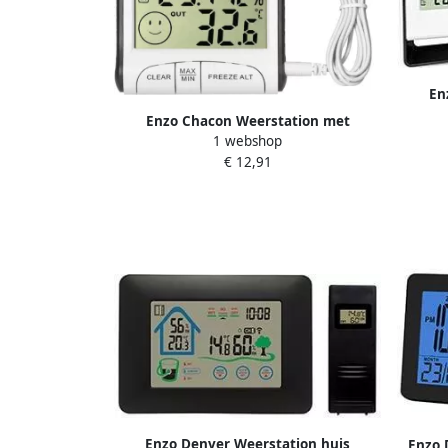
En
dra
Enzo Chacon Weerstation met
1 webshop
draadloze buitensensor+barometer
€ 12,91
kleur 8150190
Enzo Denver Weerstation huis
Enzo 