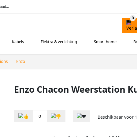
bod...
Kabels
Elektra & verlichting
Smart home
B
ions
Enzo
Enzo Chacon Weerstation K
0
Beschikbaar voor