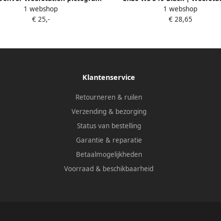
1 webshop
1 webshop
ve met draadloze buitensensor
alarmfunctie | kleurenscherm 
€ 25,-
€ 28,65
8150210
8150220
Klantenservice
Retourneren & ruilen
Verzending & bezorging
Status van bestelling
Garantie & reparatie
Betaalmogelijkheden
Voorraad & beschikbaarheid