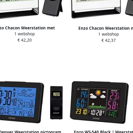
zo Chacon Weerstation met
Enzo Chacon Weerstation 
1 webshop
1 webshop
adloze buitensensor 8150180
draadloze buitensensor+bar
€ 42,20
€ 42,37
8150185
Denver Weerstation pictogram
Enzo WS-540 Black | Weerstat