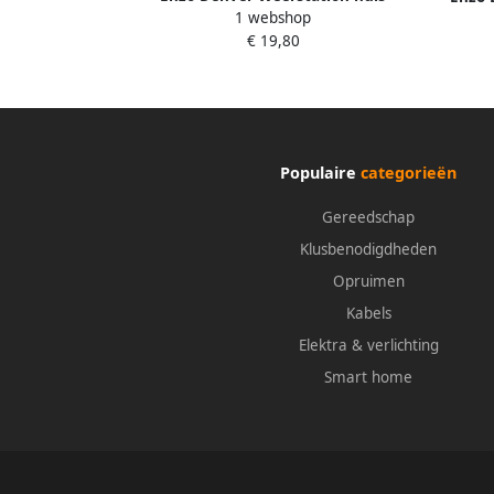
1 webshop
weergave met draadloze buitensensor
weerga
€ 19,80
8150200
Populaire
categorieën
Gereedschap
Klusbenodigdheden
Opruimen
Kabels
Elektra & verlichting
Smart home