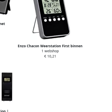
met
ometer
Enzo Chacon Weerstation First binnen
1 webshop
8150170
€ 10,21
ion |