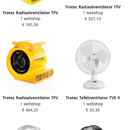
Trotec Radiaalventilator TFV
1 webshop
Trotec Radiaalventilator TFV
30 | 2200m³ u TRO13410
1 webshop
€ 507,10
10 S | 355m³ u TRO08508
€ 165,56
Trotec Radiaalventilator TFV
Trotec Tafelventilator TVE 9
1 webshop
1 webshop
30 S | 2250m³ u TRO08607
wit | 37 cm TRO005011
€ 464,25
€ 30,36