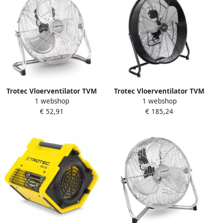
Trotec Vloerventilator TVM
Trotec Vloerventilator TVM
1 webshop
1 webshop
14 chroom | 37 Watt
24 D zwart | 124 Watt
€ 52,91
€ 185,24
TRO014318
TRO006051