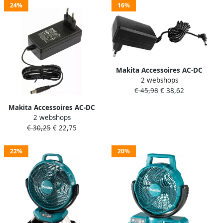
24%
16%
Makita Accessoires AC-DC
2 webshops
adapter ventilator
€ 45,98
€ 38,62
TE00000442
Makita Accessoires AC-DC
2 webshops
adapter ventilator
€ 30,25
€ 22,75
TE00000440
22%
20%