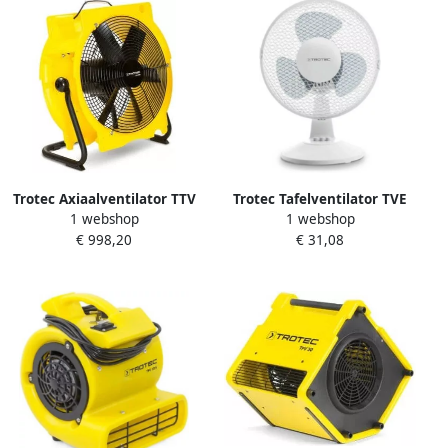
Trotec Axiaalventilator TTV
Trotec Tafelventilator TVE
1 webshop
1 webshop
4500 | 5300m³ u TRO01202
10 wit | 39 cm TRO014974
€ 998,20
€ 31,08