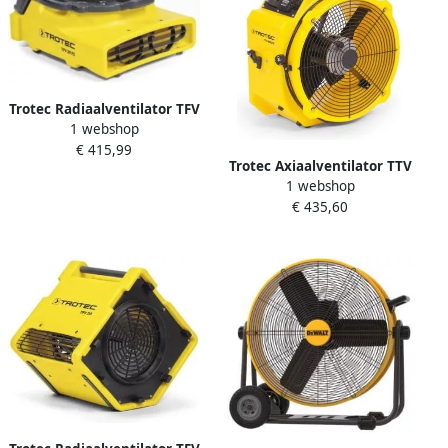
Trotec Radiaalventilator TFV
1 webshop
29 | 1150m³ u TRO17395
€ 415,99
Trotec Axiaalventilator TTV
1 webshop
4500 S | 5000m³ u
€ 435,60
TRO11089