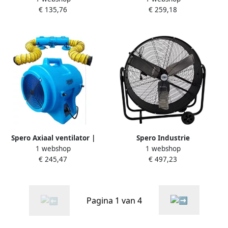
€ 135,76
€ 259,18
560W SBL1003
| 3 standen | 600W SBL3002
Spero Axiaal ventilator |
Spero Industrie
1 webshop
1 webshop
3900M3 H | dia:300mm |
vloerventilator | 90cm |
€ 245,47
€ 497,23
750W excl. koker met
max: 9000 m3 h |
4.5mtr slang SBL4001
kantelbaar SPKV90
Pagina 1 van 4