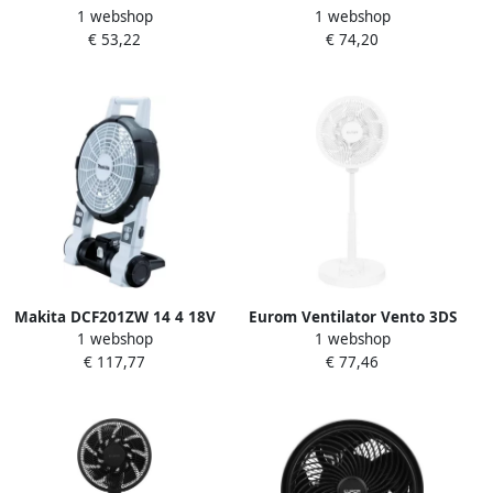
1 webshop
1 webshop
30cm | 220V | 70W | 3
45cm | 220v | 200W |
€ 53,22
€ 74,20
luchtstroomniveaus |
Chroom | 3
Chroom 8652536
luchtstroomsnelheden
8652538
Makita DCF201ZW 14 4 18V
Eurom Ventilator Vento 3DS
1 webshop
1 webshop
Li-Ion accu ventilator body
Silent Comfort | Wit | 76-94
€ 117,77
€ 77,46
Wit DCF201ZW
CM 384925