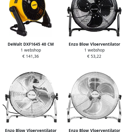
DeWalt DXF1645 40 CM
Enzo Blow Vloerventilator
1 webshop
1 webshop
DRUM FAN | Ventilator
30cm | 220v | 70W | 3
€ 141,36
€ 53,22
DXF1645
luchtstroomniveaus | Zwart
8652537
Enzo Blow Vloerventilator
Enzo Blow Vloerventilator