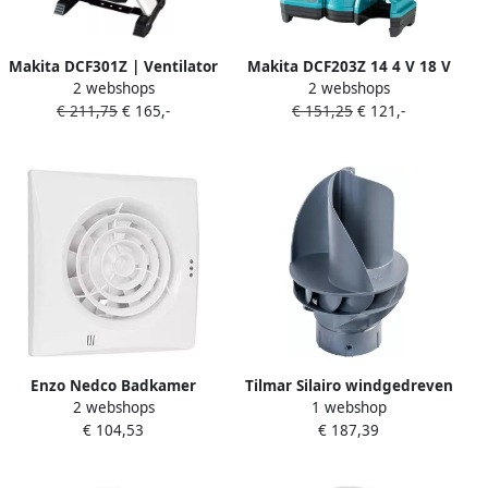
Makita DCF301Z | Ventilator
Makita DCF203Z 14 4 V 18 V
2 webshops
2 webshops
14.4 V 18 V | met
Ventilator met
€ 211,75
€ 165,-
€ 151,25
€ 121,-
zwenkfunctie | excl.
zwenkfunctie | Mtools
accu&apos;s en lader
DCF301Z
Enzo Nedco Badkamer
Tilmar Silairo windgedreven
2 webshops
1 webshop
Toilet ventilator S125TH wit
ventilator 110 125 d.gr.
€ 104,53
€ 187,39
125mm + timer en sensor
8610056