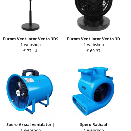
Eurom Ventilator Vento 3DS
Eurom Ventilator Vento 3D
1 webshop
1 webshop
Silent Comfort | Zwart | 76-
Silent Comfort | Zwart
€ 77,14
€ 69,37
94 CM 384932
384918
Spero Axiaal ventilator |
Spero Radiaal
1 webshop
1 webshop
3900M3 H | dia:300mm |
vloerventilator | 4200M3 H