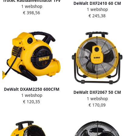
Trotec Radiaalventilator TFV
DeWalt DXF2410 60 CM
1 webshop
20 | 1185m³ u TRO17432
1 webshop
DRUM FAN | Ventilator
€ 398,56
€ 245,38
DXF2410
DeWalt DXAM2250 600CFM
DeWalt DXF2067 50 CM
1 webshop
Air Mover | Ventilator
1 webshop
DRUM FAN | Ventilator
€ 120,35
DXAM2250
€ 170,09
DXF2067