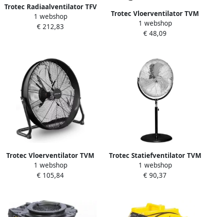
Trotec Radiaalventilator TFV
Trotec Vloerventilator TVM
1 webshop
10 | 380m³ u- TRO13267
1 webshop
12 chroom | 37 Watt
€ 212,83
€ 48,09
TRO014301
Trotec Vloerventilator TVM
Trotec Statiefventilator TVM
1 webshop
1 webshop
20 D zwart | 120 Watt
18 S zwart | 107 t m 135 cm
€ 105,84
€ 90,37
TRO006041
TRO014349