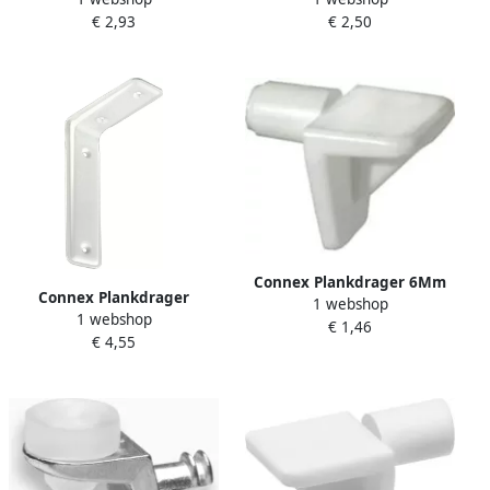
Witte Kap 40St W
Transparant W WU0360186
€ 2,93
€ 2,50
WU0360546
Connex Plankdrager 6Mm
Connex Plankdrager
1 webshop
Kunststof 8St Wi KY6140011
1 webshop
160X105X40 Wi DY2004061
€ 1,46
€ 4,55