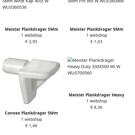
Meister Plankdrager 5Mm
Meister Plankdrager 5Mm
1 webshop
1 webshop
Witte Kap 40St W
Pin Wit W WU0360466
€ 2,95
€ 1,63
WU0360536
Meister Plankdrager Heavy
1 webshop
Duty 330X500 Wi W
€ 8,36
WU0700560
Connex Plankdrager 5Mm
1 webshop
Kunststof 8St Wi KY6140010
€ 1,46