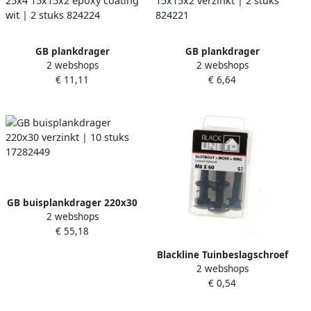
GB plankdrager
GB plankdrager
2 webshops
2 webshops
demontabel wit 150x200
demontabel 150x200 25x4
€ 11,11
€ 6,64
25x4 15x15x2 epoxy coating
15x15x2 verzinkt | 2 stuks
wit | 2 stuks 824224
824221
GB buisplankdrager 220x30
2 webshops
verzinkt | 10 stuks
€ 55,18
17282449
Blackline Tuinbeslagschroef
2 webshops
Ar-Coating Ovk Zwarte Kop
€ 0,54
Torx TX30 6.0X40 | 30 stuks
6904.30.86040