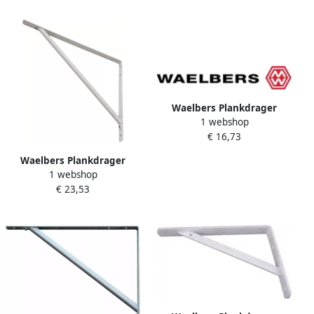
Waelbers Plankdrager
1 webshop
250x300mm blauw verzinkt
€ 16,73
(GV) 1 Stuk(s) 2491.41
Waelbers Plankdrager
1 webshop
400x500mm wit 1 Stuk(s)
€ 23,53
2515.41