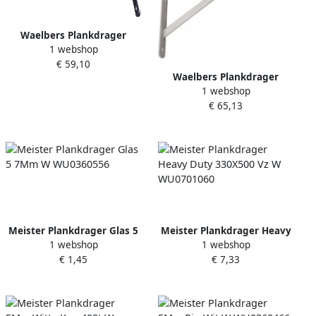
Waelbers Plankdrager
1 webshop
250x400mm blauw verzinkt
€ 59,10
(GV) 10 Stuk(s) 2561.05
Waelbers Plankdrager
1 webshop
250x400mm wit 10 Stuk(s)
€ 65,13
2565.05
Meister Plankdrager Glas 5
Meister Plankdrager Heavy
1 webshop
1 webshop
7Mm W WU0360556
Duty 330X500 Vz W
€ 1,45
€ 7,33
WU0701060