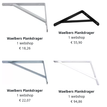
Waelbers Plankdrager
1 webshop
200x300mm zwart 10
Waelbers Plankdrager
€ 55,90
Stuk(s) 2557.05
1 webshop
250x300mm wit 1 Stuk(s)
€ 18,26
2495.41
Waelbers Plankdrager
Waelbers Plankdrager
1 webshop
400x500mm blauw verzinkt
1 webshop
330x500mm wit 10 Stuk(s)
€ 22,07
(GV) 1 Stuk(s) 2511.41
€ 94,86
2575.05