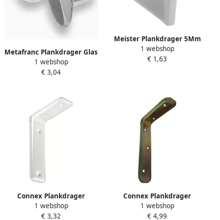
Meister Plankdrager 5Mm
1 webshop
Wit W WU0360046
Metafranc Plankdrager Glas
€ 1,63
1 webshop
5Mm W WU0351096
€ 3,04
Connex Plankdrager
Connex Plankdrager
1 webshop
1 webshop
115X80X40 Wi DY2004060
160X100X40 Vz DY2004092
€ 3,32
€ 4,99