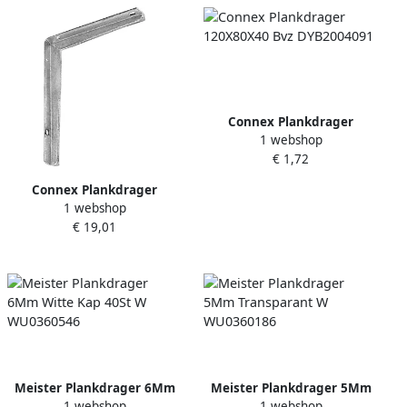
Connex Plankdrager
1 webshop
120X80X40 Bvz DYB2004091
€ 1,72
Connex Plankdrager
1 webshop
200X250 Heavy Duty Vvz
€ 19,01
DY241320
Meister Plankdrager 6Mm
Meister Plankdrager 5Mm
1 webshop
1 webshop