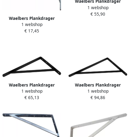
Waelbers Plankdrager
1 webshop
200x300mm wit 10 Stuk(s)
€ 55,90
2555.05
Waelbers Plankdrager
1 webshop
320x400mm blauw verzinkt
€ 17,45
(GV) 1 Stuk(s) 2501.41
Waelbers Plankdrager
Waelbers Plankdrager
1 webshop
1 webshop
250x400mm zwart 10
330x500mm zwart 10
€ 65,13
€ 94,86
Stuk(s) 2567.05
Stuk(s) 2577.05