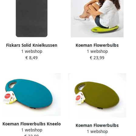
Fiskars Solid Knielkussen
Koeman Flowerbulbs
1 webshop
1 webshop
1062832
Kneeloknielkussen
€ 8,49
€ 23,99
Limoengroen Burgon en
Ball
Koeman Flowerbulbs Kneelo
Koeman Flowerbulbs
1 webshop
knielkussen Eucalyptus
1 webshop
Kneeloknielkussen