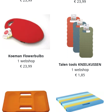
€ 23,99
Burgon en Ball
€ 23,99
Mosgroen Burgon en Ball
Koeman Flowerbulbs
1 webshop
Kneeloknielkussen Rood
Talen tools KNIELKUSSEN
€ 23,99
Burgon en Ball
1 webshop
TK5
€ 1,85