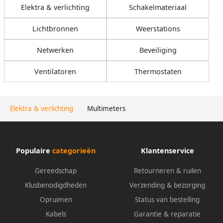
Elektra & verlichting
Schakelmateriaal
Lichtbronnen
Weerstations
Netwerken
Beveiliging
Ventilatoren
Thermostaten
Elektra & verlichting
Multimeters
Populaire
categorieën
Klantenservice
Gereedschap
Retourneren & ruilen
Klusbenodigdheden
Verzending & bezorging
Opruimen
Status van bestelling
Kabels
Garantie & reparatie