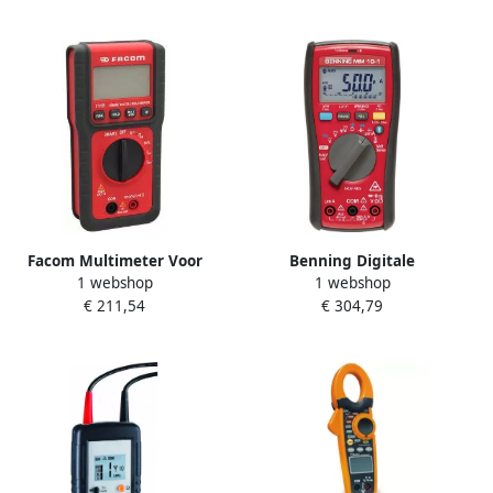
044113
Facom Multimeter Voor
Benning Digitale
1 webshop
1 webshop
Onderhoud Smart 711BPB
multimeter | 0 1 mV-1.000 V
€ 211,54
€ 304,79
| True RMS | 1 stuk 044687