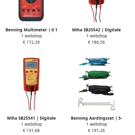
Benning Multimeter | 0 1
Wiha SB25542 | Digitale
1 webshop
1 webshop
mV-750 V AC 0 1 mV-1000 V
multimeter | tot 1000 V AC
€ 172,29
€ 186,56
DC | RMS | 1 stuk 044028
| CAT IV 45215
Wiha SB25541 | Digitale
Benning Aardingsset | 5-
1 webshop
1 webshop
multimeter | tot 600 V AC |
delig | geschikt voor
€ 131,68
€ 191,26
CAT IV 45218
multimeter IT 130 | 1 stuk