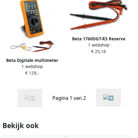
017600008
Beta 1760DGT-R3 Reserve
1 webshop
steekpennen voor digitale
€ 25,16
multimeters en
ampereklemmen 017600603
Beta Digitale multimeter
1 webshop
1760B 017600012
€ 129,-
Pagina 1 van 2
Bekijk ook