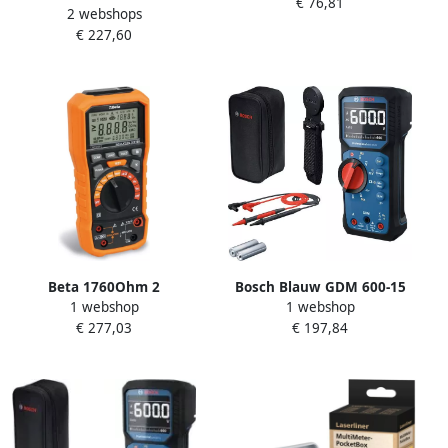
€ 76,81
stuk 044084
2 webshops
MulitiMeter XP | Digitaal |
€ 227,60
Bluetooth 083.037A
Beta 1760Ohm 2
Bosch Blauw GDM 600-15
1 webshop
1 webshop
Multimeter Ohm Meter
Professional Multimeter +
€ 277,03
€ 197,84
017600027
MH1 Magneethouder
0601077301