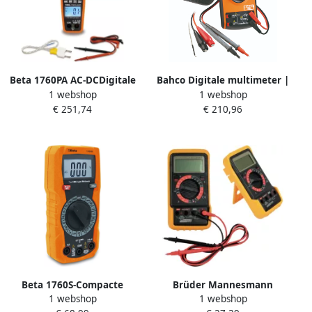
Beta 1760PA AC-DCDigitale
Bahco Digitale multimeter |
1 webshop
1 webshop
multimeter en ampereklem
automatisch bereik | True
€ 251,74
€ 210,96
017600000
RMS 1000 V en aansluiting
op pc BMMTRMS1
Beta 1760S-Compacte
Brüder Mannesmann
1 webshop
1 webshop
Digitale Multimeter
Multimeter digitaal (Hobby)