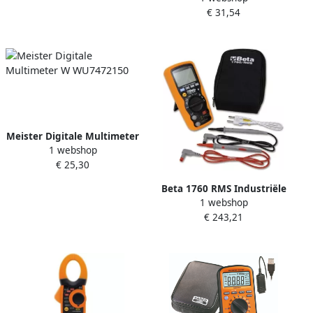
€ 31,54
6420310
Meister Digitale Multimeter
1 webshop
W WU7472150
€ 25,30
Beta 1760 RMS Industriële
1 webshop
digitale multimeter
€ 243,21
017600020