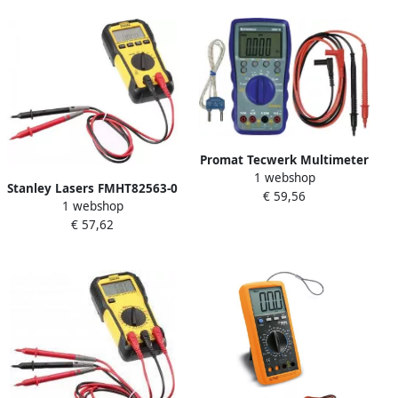
Promat Tecwerk Multimeter
1 webshop
| DMM 10 | 0-600 V AC DC |
Stanley Lasers FMHT82563-0
€ 59,56
WAAR RMS | Temperatuur
1 webshop
FatMax Smart Digitale
4000828844
€ 57,62
Multimeter FMHT82563-0