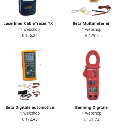
Laserliner CableTracer TX |
Beta Multimeter en
1 webshop
1 webshop
Multimeter | IQ serie
ampereklem. 1760PA AC
€ 156,24
€ 179,-
083.070.1
017600050
Beta Digitale automotive
Benning Digitale
1 webshop
1 webshop
multimeter 1760DGT
stroomtang multimeter CM
€ 172,43
€ 131,72
017600005
1-2 044062