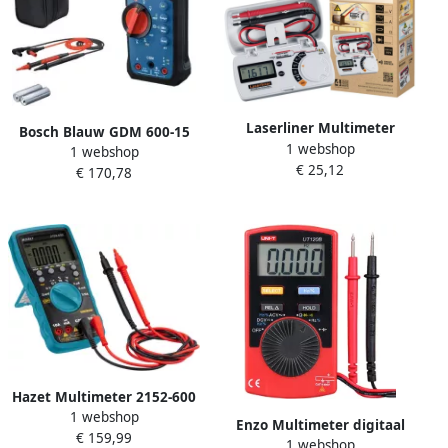
Laserliner Multimeter
Bosch Blauw GDM 600-15
1 webshop
pocket Box 083.028E
1 webshop
Professional Multimeter
€ 25,12
€ 170,78
0601077300
Hazet Multimeter 2152-600
1 webshop
Enzo Multimeter digitaal
€ 159,99
1 webshop
protectierubber BIG