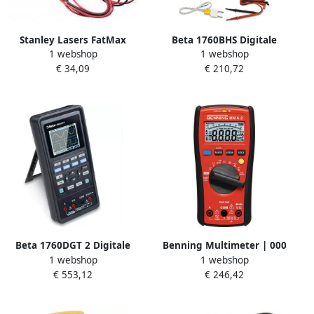
Stanley Lasers FatMax
Beta 1760BHS Digitale
1 webshop
1 webshop
Digitale Multimeter
multimeter H-SAFE
€ 34,09
€ 210,72
FMHT82565-0
017604012
Beta 1760DGT 2 Digitale
Benning Multimeter | 000
1 webshop
1 webshop
automotive multimeter |
V-1.000 V AC DC | TRUE RMS
€ 553,12
€ 246,42
draagbaar | met een 2-
| 1 stuk 044087
kanaals oscilloscoop en
golfvorm generator