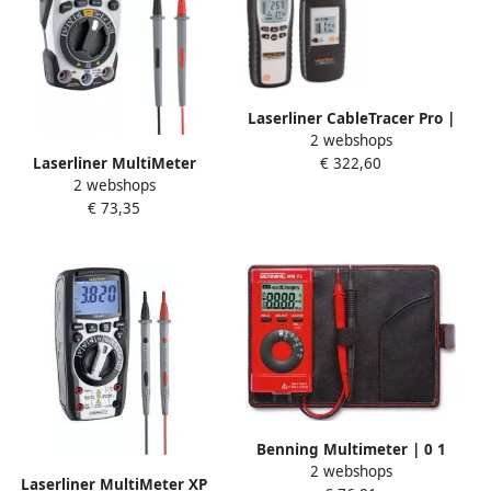
Laserliner CableTracer Pro |
2 webshops
Multimeter | IQ serie
Laserliner MultiMeter
€ 322,60
083.070A
2 webshops
Pocket XP MultiMeter
€ 73,35
Pocket XP| Compact |
Blutooth 083.036A
Benning Multimeter | 0 1
2 webshops
mV-600 V AC DC | RMS | 1
Laserliner MultiMeter XP