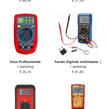
€ 68,99
€ 27,39
017600022
99448
Enzo Professionele
Facom Digitale multimeter |
1 webshop
1 webshop
Multimeter digitaal UT33D
0-250V | E051301
€ 26,70
€ 81,84
6420312