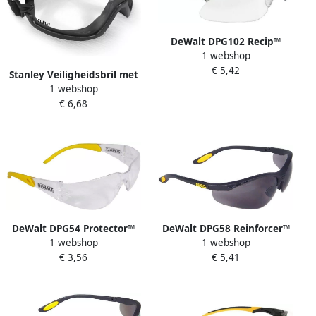
DeWalt DPG102 Recip™
1 webshop
veiligheidsbril | Helder Glas
€ 5,42
DPG102-1DEU
Stanley Veiligheidsbril met
1 webshop
Elastische Hoofdband
€ 6,68
SY240-1D EU
DeWalt DPG54 Protector™
DeWalt DPG58 Reinforcer™
1 webshop
1 webshop
Veiligheidsbril | Helder Glas
Veiligheidsbril | Getint Glas
€ 3,56
€ 5,41
DPG54-1DEU
DPG58-2DEU