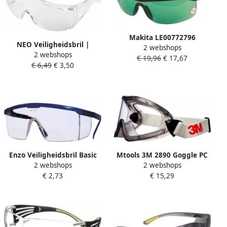
Makita LE00772796
NEO Veiligheidsbril |
2 webshops
Veiligheidsbril laser groen |
2 webshops
Transparant 6453420
€ 19,96
€ 17,67
Mtools
€ 6,49
€ 3,50
Enzo Veiligheidsbril Basic
Mtools 3M 2890 Goggle PC
2 webshops
2 webshops
Plus Helder Pc 71700000
CLEAR AS AF (10 case) |
€ 2,73
€ 15,29