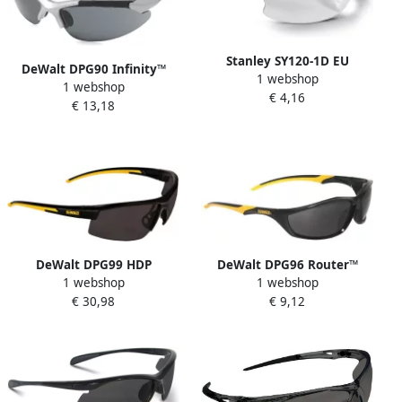
Stanley SY120-1D EU
DeWalt DPG90 Infinity™
1 webshop
veiligheidsbril | Helder Glas
1 webshop
Gepolariseerde
€ 4,16
SY120-1D EU
€ 13,18
Veiligheidsbril DPG90S-
2DEU
DeWalt DPG99 HDP
DeWalt DPG96 Router™
1 webshop
1 webshop
Gepolariseerde
Veiligheidsbril | Donker
€ 30,98
€ 9,12
Veiligheidsbril DPG99-
Glas DPG96-2DEU
2PDEU