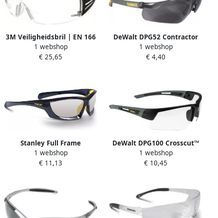
3M Veiligheidsbril | EN 166
DeWalt DPG52 Contractor
1 webshop
1 webshop
| beugel zwart groen ring
Pro™ Veiligheidsbril | Getint
€ 25,65
€ 4,40
helder +1 5 | polycarbonaat
Glas DPG52-2DEU
| 1 stuk 7100114612
Stanley Full Frame
DeWalt DPG100 Crosscut™
1 webshop
1 webshop
Veiligheidsbril | Binnen en
Veiligheidsbril | Helder Glas
€ 11,13
€ 10,45
buiten gebruik SY180-9D EU
DPG100-1DEU