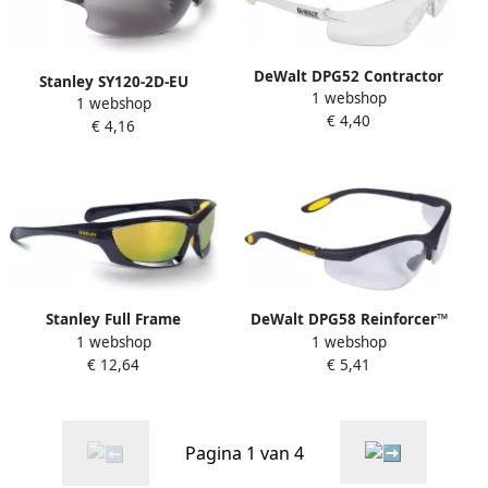
DeWalt DPG52 Contractor
Stanley SY120-2D-EU
1 webshop
Pro™ Veiligheidsbril |
1 webshop
Veiligheidsbril | Donker
€ 4,40
Helder Glas DPG52-1DEU
€ 4,16
Glas SY120-2D EU
Stanley Full Frame
DeWalt DPG58 Reinforcer™
1 webshop
1 webshop
Veiligheidsbril | Spiegelglas
Veiligheidsbril | Helder Glas
€ 12,64
€ 5,41
SY180-YD EU
DPG58-1DEU
Pagina 1 van 4