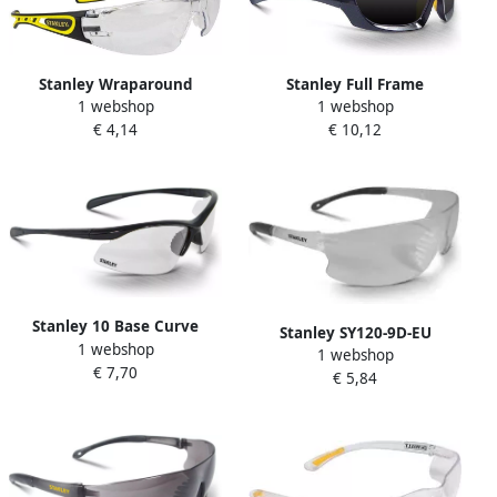
Stanley Wraparound
Stanley Full Frame
1 webshop
1 webshop
Veiligheidsbril | Donker
Veiligheidsbril | Donker
€ 4,14
€ 10,12
SYE17-20D
Glas SY180-2D EU
Stanley 10 Base Curve
Stanley SY120-9D-EU
1 webshop
Veiligheidsbril | Helder Glas
1 webshop
Veiligheidsbril | Binnen en
€ 7,70
SY150-1D EU
€ 5,84
buiten gebruik SY120-9D EU