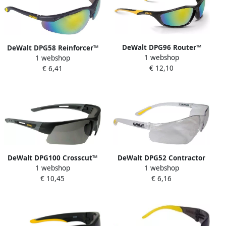
DeWalt DPG96 Router™
DeWalt DPG58 Reinforcer™
1 webshop
Veiligheidsbril | Spiegelglas
1 webshop
Veiligheidsbril | Spiegel
€ 12,10
DPG96-FDEU
€ 6,41
Glas DPG58-6DEU
DeWalt DPG100 Crosscut™
DeWalt DPG52 Contractor
1 webshop
1 webshop
Veiligheidsbril | Donker
Pro™ Veiligheidsbril | Geel
€ 10,45
€ 6,16
Glas DPG100-2DEU
Glas DPG52-9DEU