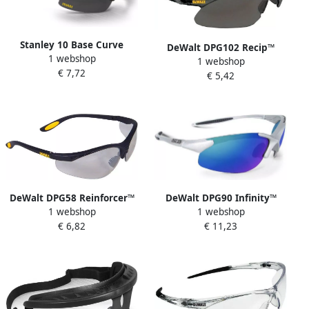
Stanley 10 Base Curve
DeWalt DPG102 Recip™
1 webshop
Veiligheidsbril | Donker
1 webshop
veiligheidsbril | Donker
€ 7,72
Glas SY150-2D EU
€ 5,42
Glas DPG102-2DEU
DeWalt DPG58 Reinforcer™
DeWalt DPG90 Infinity™
1 webshop
1 webshop
Veiligheidsbril | Binnen en
Gepolariseerde
€ 6,82
€ 11,23
buiten gebruik DPG58-9DEU
Veiligheidsbril DPG90S-
7DEU