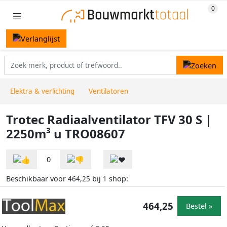
Elektra & verlichting
Ventilatoren
Trotec Radiaalventilator TFV 30 S |
2250m³ u TRO08607
0
Beschikbaar voor
bij
shop:
464,25
1
464,25
Bestel »