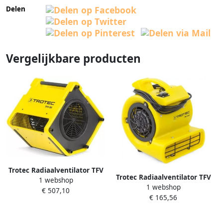
Delen
Vergelijkbare producten
Trotec Radiaalventilator TFV
Trotec Radiaalventilator TFV
1 webshop
30 | 2200m³ u TRO13410
1 webshop
10 S | 355m³ u TRO08508
€ 507,10
€ 165,56