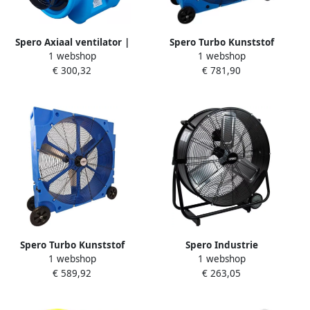
Spero Axiaal ventilator |
Spero Turbo Kunststof
1 webshop
1 webshop
7560M3 H | dia:410mm |
Vloerventilator | 110 cm |
€ 300,32
€ 781,90
830W SBL1002
max 28.200 m3 h SPK1100
Spero Turbo Kunststof
Spero Industrie
1 webshop
1 webshop
Vloerventilator | max
Vloerventilator | 75 cm |
€ 589,92
€ 263,05
22.200 m3 h | 90 cm |
Kantelbaar | Max. 11050 m3
koppelbaar SPK900
h SPV750