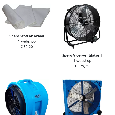
Spero Stofzak axiaal
1 webshop
ventilatoren | 330mm x
€ 32,20
3Mtr SBL4001SZ
Spero Vloerventilator |
1 webshop
60cm | 7680 m3 h |
€ 179,39
kantelbaar SPVK60