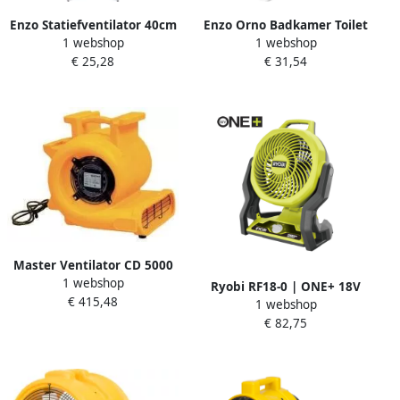
Enzo Statiefventilator 40cm
Enzo Orno Badkamer Toilet
1 webshop
1 webshop
draaiend 40W wit 8652573
ventilator wit 125mm +
€ 25,28
€ 31,54
timer en sensor 8611070
Master Ventilator CD 5000
1 webshop
CD5000
Ryobi RF18-0 | ONE+ 18V
€ 415,48
1 webshop
Accu WHISPER™ Ventilator
€ 82,75
(excl. accu) 5133005596