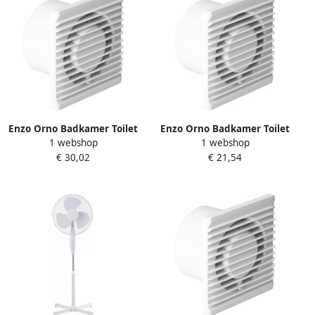
Enzo Orno Badkamer Toilet
Enzo Orno Badkamer Toilet
1 webshop
1 webshop
ventilator wit 125mm +
ventilator wit 100mm
€ 30,02
€ 21,54
timer 8611060
8611000