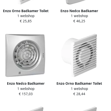
Enzo Orno Badkamer Toilet
Enzo Nedco Badkamer
1 webshop
1 webshop
ventilator wit 125mm
Toilet ventilator MT100 wit
€ 25,85
€ 46,25
8611050
100mm + timer 8610015
Enzo Nedco Badkamer
Enzo Orno Badkamer Toilet
1 webshop
1 webshop
Toilet ventilator S125 grijs
ventilator wit 100mm +
€ 157,03
€ 28,44
125mm 8610053
timer 8611010