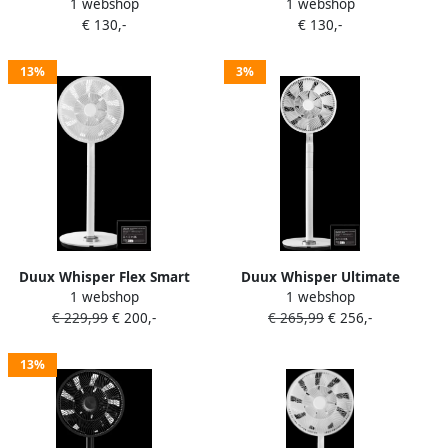
1 webshop
1 webshop
€ 130,-
€ 130,-
13%
3%
Duux Whisper Flex Smart
Duux Whisper Ultimate
1 webshop
1 webshop
Wit met accu
Smart Wit met accu
€ 229,99
€ 200,-
€ 265,99
€ 256,-
13%