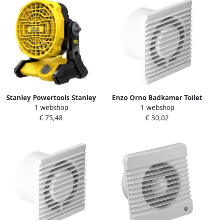
Stanley Powertools Stanley
Enzo Orno Badkamer Toilet
1 webshop
1 webshop
FATMAX SFMCE001B SFM
ventilator wit 100mm +
€ 75,48
€ 30,02
V20 Ventilator | Body
timer en sensor 8611020
SFMCE001B-XJ