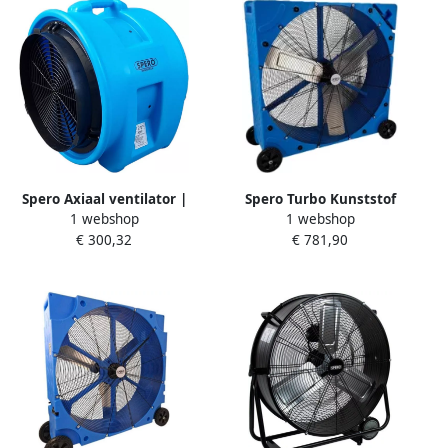
Spero Axiaal ventilator |
Spero Turbo Kunststof
1 webshop
1 webshop
7560M3 H | dia:410mm |
Vloerventilator | 110 cm |
€ 300,32
€ 781,90
830W SBL1002
max 28.200 m3 h SPK1100