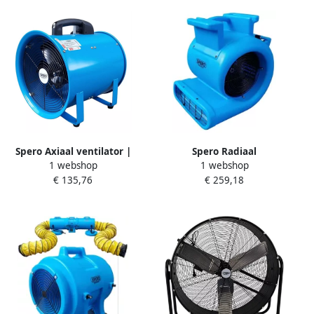
Spero Axiaal ventilator |
Spero Radiaal
1 webshop
1 webshop
3900M3 H | dia:300mm |
vloerventilator | 4200M3 H
€ 135,76
€ 259,18
560W SBL1003
| 3 standen | 600W SBL3002