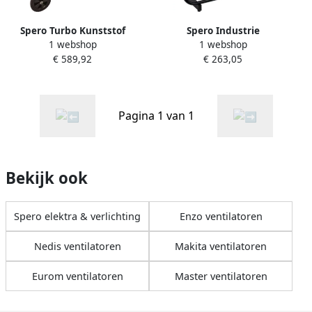
Spero Turbo Kunststof
Spero Industrie
1 webshop
1 webshop
Vloerventilator | max
Vloerventilator | 75 cm |
€ 589,92
€ 263,05
22.200 m3 h | 90 cm |
Kantelbaar | Max. 11050 m3
koppelbaar SPK900
h SPV750
Pagina 1 van 1
Bekijk ook
Spero elektra & verlichting
Enzo ventilatoren
Nedis ventilatoren
Makita ventilatoren
Eurom ventilatoren
Master ventilatoren