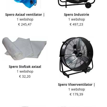
Spero Axiaal ventilator |
Spero Industrie
1 webshop
1 webshop
3900M3 H | dia:300mm |
vloerventilator | 90cm |
€ 245,47
€ 497,23
750W excl. koker met
max: 9000 m3 h |
4.5mtr slang SBL4001
kantelbaar SPKV90
Spero Stofzak axiaal
1 webshop
ventilatoren | 330mm x
€ 32,20
3Mtr SBL4001SZ
Spero Vloerventilator |
1 webshop
60cm | 7680 m3 h |
€ 179,39
kantelbaar SPVK60