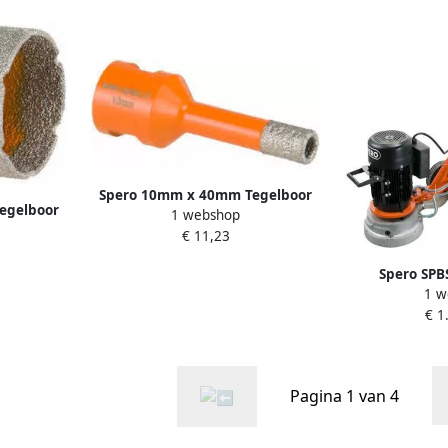
Spero 10mm x 40mm Tegelboor
egelboor
1 webshop
Xtreme met Opruimfunctie Nat &
tie Nat &
€ 11,23
Droog M14 10-M14-TDN
4-TDN
Spero SPB
1 w
vloerslijpmach
€ 1
| Excl. sli
Pagina 1 van 4