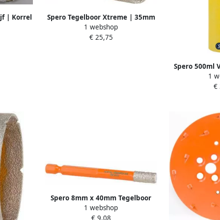
f | Korrel
Spero Tegelboor Xtreme | 35mm
1 webshop
rrazzo &
x 40mm | met opruimfunctie nat
€ 25,75
030
& droog | M14 35-M14-TDN
Spero 500ml 
1 w
SP
€
Spero 8mm x 40mm Tegelboor
1 webshop
Xtreme met Wax Droog HEX 08-
€ 9,08
HEX-TDN