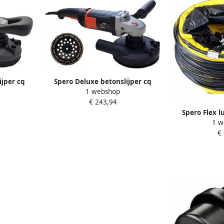
ijper cq
Spero Deluxe betonslijper cq
1 webshop
hine |
schuur & polijstmachine |
€ 243,94
droog +
180mm | 2200Watt | droog +
Spero Flex l
komschijf
verende stofkap & steen diamant
1 w
ventilator | 2
EX
komschijf SPHS2001B-PR
€
slangenkle