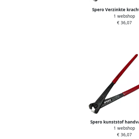
Spero Verzinkte krach
1 webshop
vlechttang PRO | 30
€ 36,07
SP9914300
Spero kunststof handv
1 webshop
kracht monier vlecht
€ 36,07
300mm SP99113