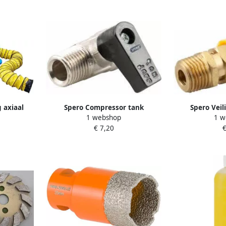
 axiaal
Spero Compressor tank
Spero Veil
1 webshop
1 w
0Mtr incl.
aftappunt | Kogelkraan 1 4(M)
compressor
€ 7,20
€
10cx10m
GCKK
gekeurd | 