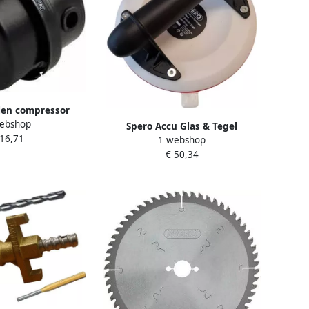
len compressor
ebshop
 | 3 8 (M) gccf38
Spero Accu Glas & Tegel
 16,71
1 webshop
Vacuümzuiger PRO WIT | 3.7V |
€ 50,34
Max: 56Kg B-VP200A