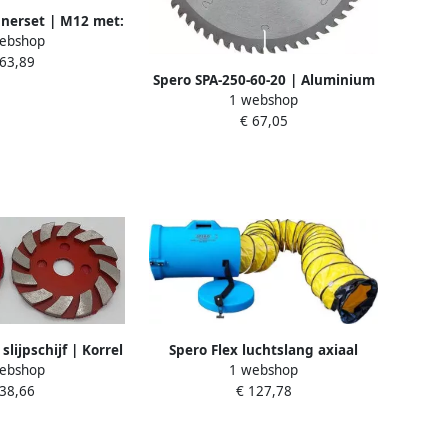
nerset | M12 met:
ebshop
moer | 5 ankers |
 63,89
 16 x 210 mm SDS-
Spero SPA-250-60-20 | Aluminium
oor SPVLCS
1 webshop
TCT zaagblad | 250mm | 60
€ 67,05
tands | asgat 30mm SPA-250-60-
20
lijpschijf | Korrel
Spero Flex luchtslang axiaal
ebshop
1 webshop
beton terrazzo &
ventilatoren | 330mm x 7.5Mtr
 38,66
€ 127,78
en DK04100
incl. koker SBL4001A