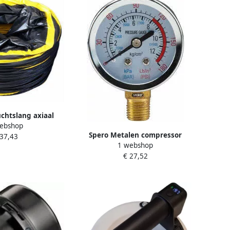
uchtslang axiaal
ebshop
50mm x 10Mtr incl.
Spero Metalen compressor
 37,43
m SBLFD25cx10m
1 webshop
drukmeter | 54mm | Bar PSI |
€ 27,52
onderaansluiting 1 4 (M) | max.
12Bar gcmtraklMT