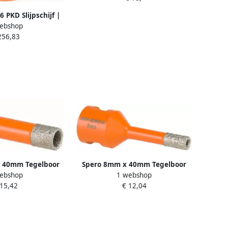
 PKD Slijpschijf |
ebshop
 | Grof | Korrel 30
256,83
m SBPKD-16
 40mm Tegelboor
Spero 8mm x 40mm Tegelboor
ebshop
1 webshop
ruimfunctie Nat &
Xtreme met Opruimfunctie Nat &
 15,42
€ 12,04
4 13-M14-TDN
Droog M14 08-M14-TDN