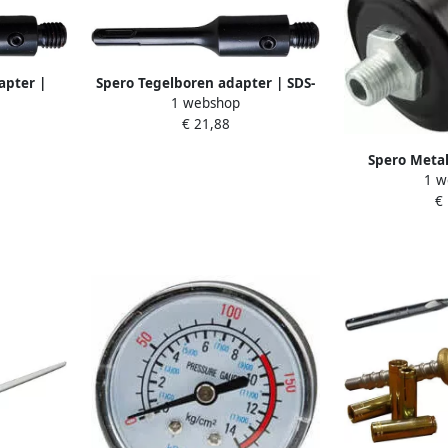
apter |
Spero Tegelboren adapter | SDS-
1 webshop
| lengte
PLUS | M14 | lengte 120mm
€ 21,88
K
SPTASDS
Spero Meta
1 w
aanzuigfilter
€