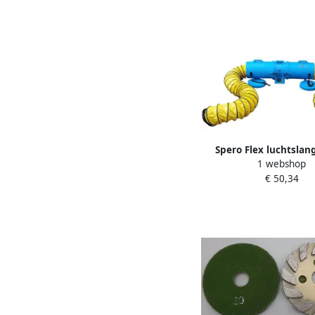
Spero Flex luchtslang
1 webshop
ventilator | 100mm x 1
€ 50,34
slangenklem SBLFD