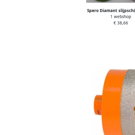
Spero Diamant slijpschij
1 webshop
30 | 100mm beton te
€ 38,66
hardsteen DK04