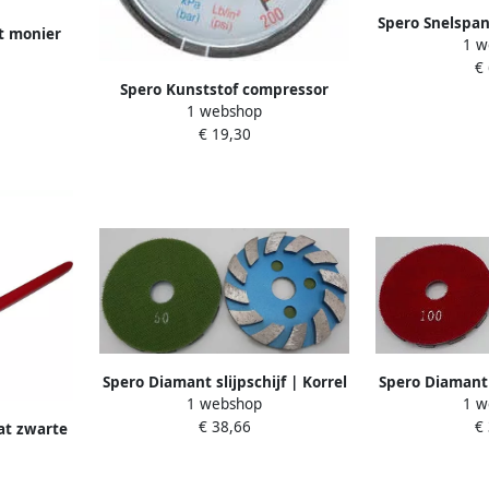
Spero Snelspan
t monier
1 w
large vleugel
0mm lang
€
doorslagpen |
Spero Kunststof compressor
plus b
1 webshop
drukmeter | 42mm | Bar PSI |
€ 19,30
achteraansluiting R1 2-20unf |
max. 14Bar gcmtraklunf
Spero Diamant slijpschijf | Korrel
Spero Diamant s
1 webshop
1 w
50 | 100mm beton terrazzo &
100 | 100mm 
€ 38,66
€
hardsteen DK04050
hardste
at zwarte
tang PRO
00