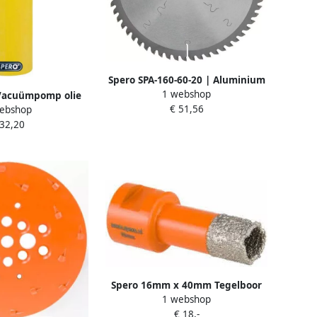
Spero SPA-160-60-20 | Aluminium
1 webshop
HPL en Trespa TCT zaagblad |
Vacuümpomp olie
€ 51,56
160mm | 60 tands | asgat 20mm
ebshop
VP330
 32,20
Spero 16mm x 40mm Tegelboor
1 webshop
Xtreme met Opruimfunctie Nat &
€ 18,-
Droog M14 16-M14-TDN