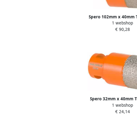
Spero 102mm x 40mm T
1 webshop
Xtreme met Opruimfunc
€ 90,28
Droog M14 102-M1
Spero 32mm x 40mm T
1 webshop
Xtreme met Opruimfunc
€ 24,14
Droog M14 32-M1