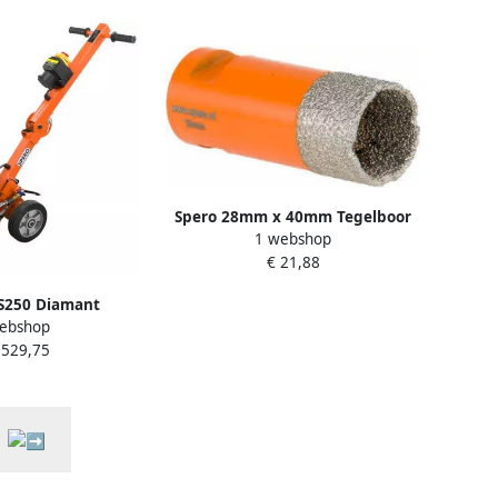
Spero 28mm x 40mm Tegelboor
1 webshop
Xtreme met Opruimfunctie Nat &
€ 21,88
Droog M14 28-M14-TDN
S250 Diamant
ebshop
ine | 250 m | 230 V
.529,75
jpschijf SPBS250