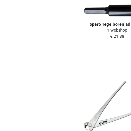
Spero Tegelboren ad
1 webshop
11mm zeskant | M14 
€ 21,88
120mm SPTAZ