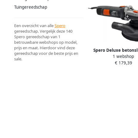
Tuingereedschap
Een overzicht van alle
Spero
gereedschap. Vergelijk deze 140
Spero gereedschap van 1
betrouwbare webshops op model,
prijs en maat. Hierdoor vind deze
Spero Deluxe betonsl
gereedschap voor de beste prijs en
1 webshop
schuur & polijstmac
sale.
€ 179,39
125mm | 1400Watt | 
verende stofkap excl. 
SPHS1001B-PR-