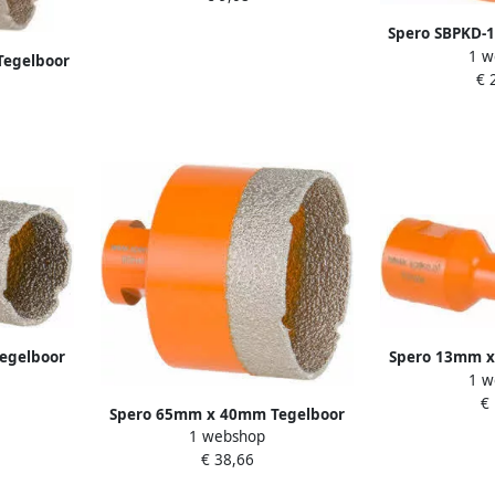
Spero SBPKD-16
1 w
Coating & Lijm
egelboor
€ 
| 254 m
tie Nat &
4-TDN
egelboor
Spero 13mm x
1 w
tie Nat &
Xtreme met Op
€
4-TDN
Droog M1
Spero 65mm x 40mm Tegelboor
1 webshop
Xtreme met Opruimfunctie Nat &
€ 38,66
Droog M14 65-M14-TDN