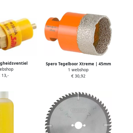
igheidsventiel
Spero Tegelboor Xtreme | 45mm
ebshop
 | 10 Bar | CE-
1 webshop
x 40mm | met opruimfunctie nat
 13,-
1 4(M) gcodv10
€ 30,92
& droog | M14 45-M14-TDN