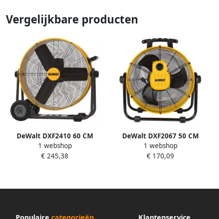
Vergelijkbare producten
DeWalt DXF2410 60 CM
DeWalt DXF2067 50 CM
1 webshop
1 webshop
DRUM FAN | Ventilator
DRUM FAN | Ventilator
€ 245,38
€ 170,09
DXF2410
DXF2067
Populaire
categorieën
Klantenservice