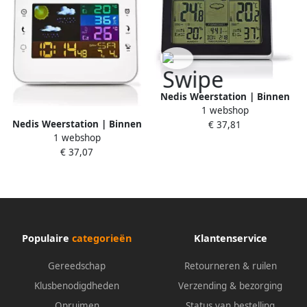
Nedis Weerstation | Binnen
1 webshop
& Buiten | Inclusief
Nedis Weerstation | Binnen
€ 37,81
draadloze weersensor | 1
1 webshop
& Buiten | Inclusief
stuks WEST400BK
€ 37,07
draadloze weersensor | 1
stuks WEST402WT
Populaire
categorieën
Klantenservice
Gereedschap
Retourneren & ruilen
Klusbenodigdheden
Verzending & bezorging
Opruimen
Status van bestelling