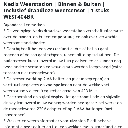
Nedis Weerstation | Binnen & Buiten |
Inclusief draadloze weersensor | 1 stuks
WEST404BK
Bijzondere kenmerken
* Dit veelzijdige Nedis draadloze weerstation verschaft informatie
over de binnen- en buitentemperatuur, en ook over verwachte
weersomstandigheden.
* Daarbij heeft het een wekkerfunctie, dus of het nu gaat
regenen of de zon gaat schijnen, u bent altijd op tijd uit bed! De
buitensensor kunt u overal in uw tuin plaatsen en er kunnen nog
twee andere sensoren eenvoudig aan worden toegevoegd (extra
sensoren niet meegeleverd).
* De sensor werkt op 2 AA-batterijen (niet inbegrepen) en
verstuurt gegevens en voorspellingen naar de wekker/het
weerstation via een frequentiesignaal van 433 MHz.
* Gestroomlijnd en stijlvol display Het gestroomlijnde en stijlvolle
display kan overal in uw woning worden neergezet: het werkt op
de meegeleverde 230V-adapter of op 3 AAA-batterijen (niet
inbegrepen).
* Wekker en weersinformatie/-vooruitzichten Biedt behalve
informatie over datum en tijd, een wekker met sluimerfunctie en