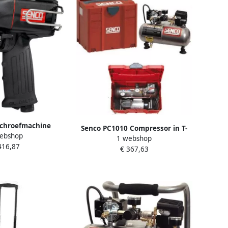
schroefmachine
Senco PC1010 Compressor in T-
ebshop
N700C
1 webshop
Loc Systainer | 3 8 liter 3PR2014N
416,87
€ 367,63