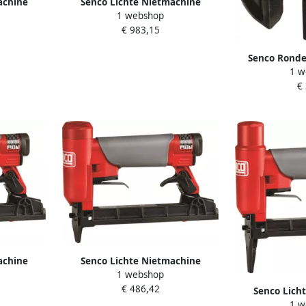
achine
Senco Lichte Nietmachine
1 webshop
 Magazijn
SFT10XP-DL | F Auto D L Magazijn
€ 983,15
6S2341N
Senco Ronde
1 w
H
€
achine
Senco Lichte Nietmachine
1 webshop
021N
SFT10XP F TF 6S2041N
€ 486,42
Senco Lich
1 w
SFT10XP