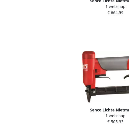
Senco Lichte Nietm
1 webshop
SFT10XP-DL | C TF D L
€ 664,59
6S2221N
Senco Lichte Nietm
1 webshop
SFT10XP C TF 6S2
€ 505,33