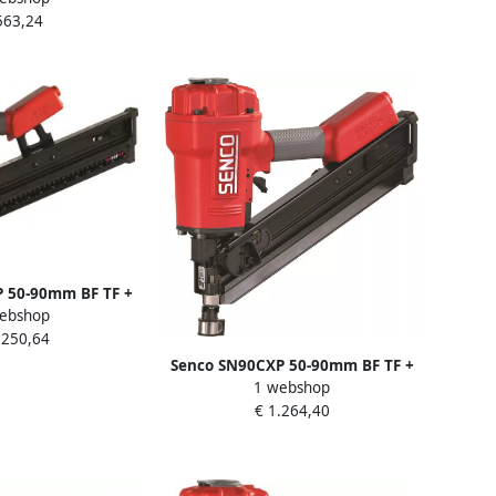
563,24
 50-90mm BF TF +
ebshop
r 2K2001N
.250,64
Senco SN90CXP 50-90mm BF TF +
1 webshop
koffer 2H2001N
€ 1.264,40