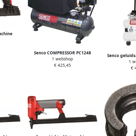
achine
2121N
Senco COMPRESSOR PC1248
Senco geluid
1 webshop
PC1248EU
1 w
AC1281
€ 425,45
€ 