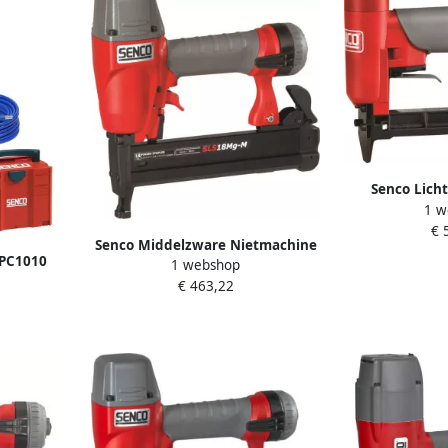
Senco Lich
1 w
SFT10XP A
€ 
Senco Middelzware Nietmachine
 PC1010
1 webshop
SLS18-M Mg BF TF 1W2026N
 samen in
€ 463,22
972EUPS