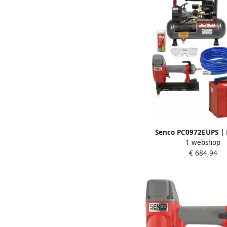
Senco PC0972EUPS |
1 webshop
compressor + SLS18Mg
€ 684,94
T-loc systainer PC0