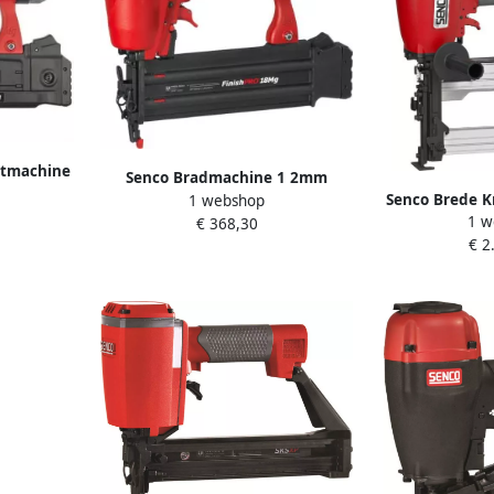
etmachine
Senco Bradmachine 1 2mm
ieten
Senco Brede K
1 webshop
FinishPro18Mg BF TF 1U2025N
1 w
WC360-
€ 368,30
€ 2