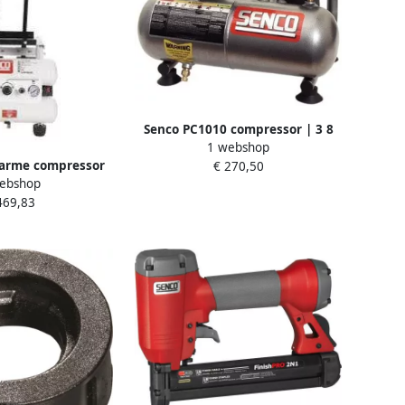
Senco PC1010 compressor | 3 8
1 webshop
liter PC1010EU
sarme compressor
€ 270,50
ebshop
0 AFN0026
469,83