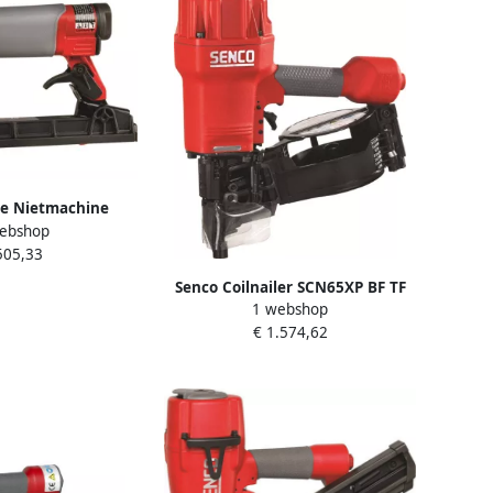
te Nietmachine
ebshop
T TF 6S2061N
505,33
Senco Coilnailer SCN65XP BF TF
1 webshop
50-90mm 2 5 3 16° 542001N
€ 1.574,62