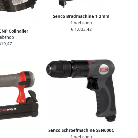
Senco Bradmachine 1 2mm
1 webshop
SLP20XP GLN 7mm WCE0485
€ 1.003,42
NP Coilnailer
ebshop
ermachine | 38-
519,47
 8G2001N
Senco Schroefmachine SEN600C
1 webshop