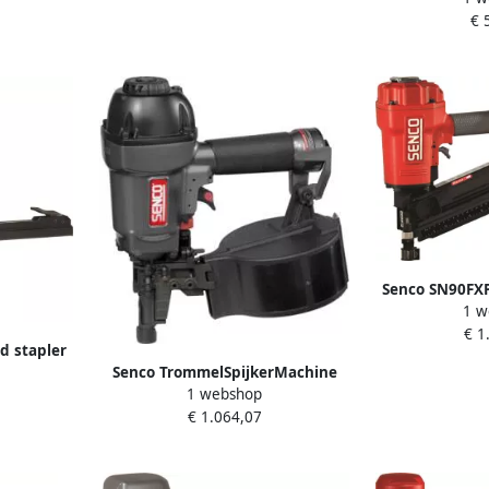
€ 
Senco SN90FXP
1 w
koffe
€ 1
d stapler
Senco TrommelSpijkerMachine
1N
1 webshop
SCN650 BF TF 7P2001N
€ 1.064,07