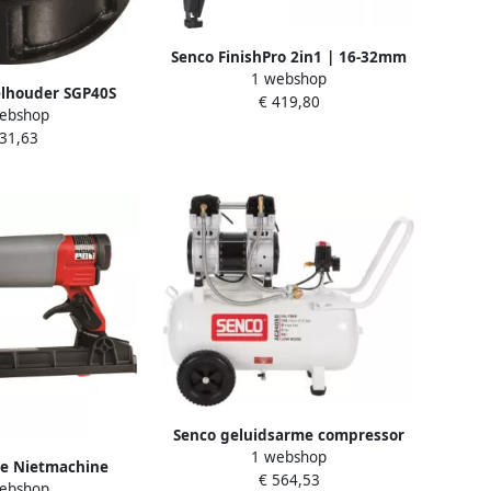
Senco FinishPro 2in1 | 16-32mm
1 webshop
2D2001N
lhouder SGP40S
€ 419,80
ebshop
C0697
 31,63
Senco geluidsarme compressor
1 webshop
AC24050 AFN0033
te Nietmachine
€ 564,53
ebshop
 AT 6S2461N