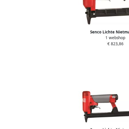
Senco Lichte Nietm
1 webshop
SFT10XP C Auto 6S
€ 823,86