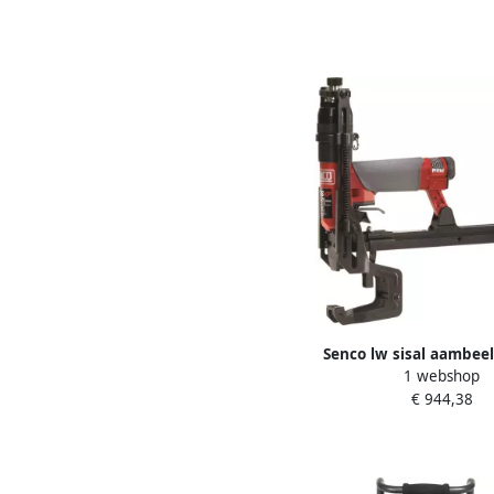
Senco lw sisal aambeel
1 webshop
F75SXP-J 8J200
€ 944,38