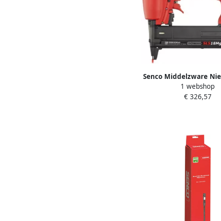
Senco Middelzware Ni
1 webshop
SLS18 Mg BF TF L-n
€ 326,57
1W2025N