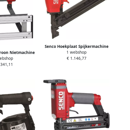
Senco Hoekplaat Spijkermachine
1 webshop
roon Nietmachine
MC60-34 TF 6K2001N
ebshop
€ 1.146,77
SP 7E2001N
.341,11