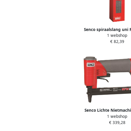
Senco spiraalslang uni 
1 webshop
10 0 mm. 40006
€ 82,39
Senco Lichte Nietmach
1 webshop
F 4C2041N
€ 339,28