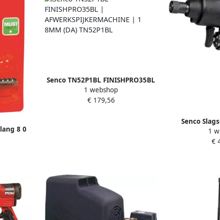
Senco TN52P1BL FINISHPRO35BL
1 webshop
| AFWERKSPIJKERMACHINE | 1
€ 179,56
8MM (DA) TN52P1BL
Senco Slag
lang 8 0
1 w
SE
 4000410
€ 