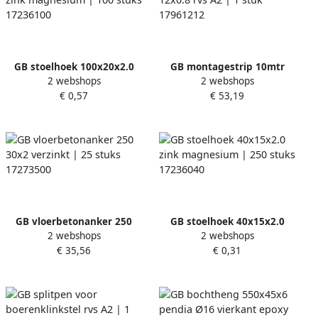
GB stoelhoek 100x20x2.0
GB montagestrip 10mtr
2 webshops
2 webshops
zink magnesium | 100 stuks
12x0.8 rvs A2 | 1 stuk
€ 0,57
€ 53,19
17236100
17961212
GB vloerbetonanker 250
GB stoelhoek 40x15x2.0
2 webshops
2 webshops
30x2 verzinkt | 25 stuks
zink magnesium | 250 stuks
€ 35,56
€ 0,31
17273500
17236040