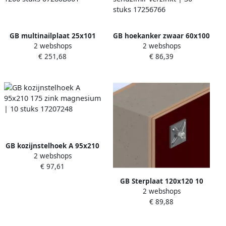
GB multinailplaat 25x101
GB hoekanker zwaar 60x100
2 webshops
2 webshops
sendzimir verzinkt etiket |
70x6.0 slobgat sendzimir
€ 251,68
€ 86,39
1200 stuks 07280B001
verzinkt | 30 stuks
17256766
GB kozijnstelhoek A 95x210
2 webshops
175 zink magnesium | 10
€ 97,61
stuks 17207248
GB Sterplaat 120x120 10
2 webshops
verzinkt | 20 stuks 84810
€ 89,88