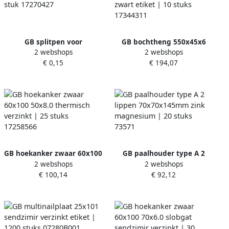
GB splitpen voor
GB bochtheng 550x45x6
2 webshops
2 webshops
boerenklinkstel rvs A2 | 1
pendia Ø16 vierkant epoxy
€ 0,15
€ 194,07
stuk 17270427
zwart etiket | 10 stuks
17344311
GB hoekanker zwaar 60x100
GB paalhouder type A 2
2 webshops
2 webshops
50x8.0 thermisch verzinkt |
lippen 70x70x145mm zink
€ 100,14
€ 92,12
25 stuks 17258566
magnesium | 20 stuks
73571