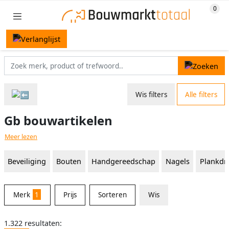
Wis filters
Alle filters
Gb bouwartikelen
Meer lezen
Beveiliging
Bouten
Handgereedschap
Nagels
Plankdr
Merk
1
Prijs
Sorteren
Wis
1.322 resultaten: