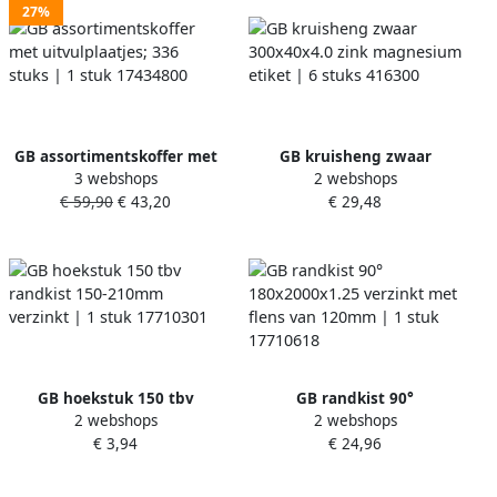
27%
GB assortimentskoffer met
GB kruisheng zwaar
3 webshops
2 webshops
uitvulplaatjes; 336 stuks | 1
300x40x4.0 zink magnesium
€ 59,90
€ 43,20
€ 29,48
stuk 17434800
etiket | 6 stuks 416300
GB hoekstuk 150 tbv
GB randkist 90°
2 webshops
2 webshops
randkist 150-210mm
180x2000x1.25 verzinkt met
€ 3,94
€ 24,96
verzinkt | 1 stuk 17710301
flens van 120mm | 1 stuk
17710618