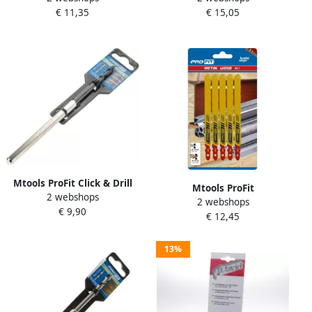
€ 11,35
€ 15,05
centreerboor met zeskant
10 mm. |
Mtools ProFit Click & Drill
Mtools ProFit
2 webshops
HM centreerboor met
2 webshops
Decoupeerzaagblad 100x9
€ 9,90
zeskant 8 mm. |
€ 12,45
5x1 mm pak 5 stuks. |
13%