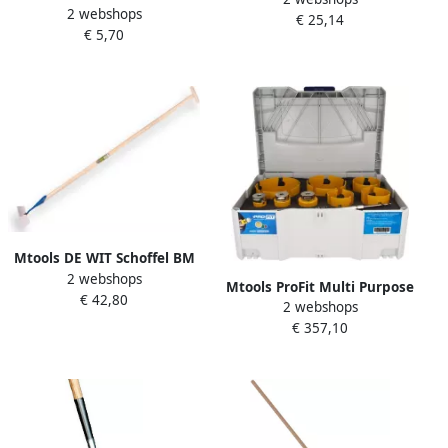
2 webshops
VLIEGENGAAS GLASVEZEL
€ 25,14
€ 5,70
GRIJS 100CM BREED |
Mtools DE WIT Schoffel BM
2 webshops
18cm DE WIT gesmeed
Mtools ProFit Multi Purpose
€ 42,80
tauari 160x3 2cm exc. punt
2 webshops
gatzagenset 9 stuks 32-35-
hilt |
€ 357,10
44-51-68-76-82-111-127 mm.
|