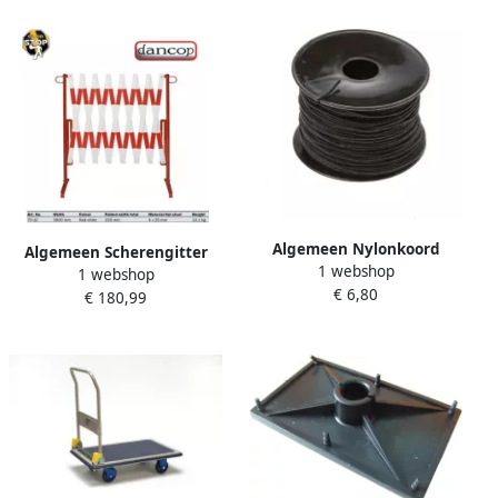
Algemeen Nylonkoord
Algemeen Scherengitter
1 webshop
zwart gevlochten 1
1 webshop
L3600xH1000mm
€ 6,80
5mm(100m)
€ 180,99
m.Standfuß rot weiß