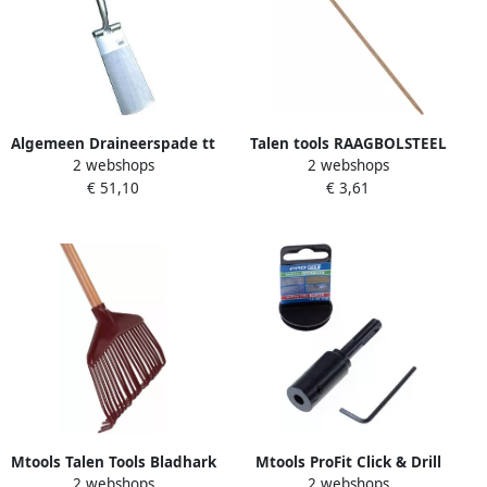
Algemeen Draineerspade tt
Talen tools RAAGBOLSTEEL
2 webshops
2 webshops
m.opstap
200 23 5TAUARI P9
€ 51,10
€ 3,61
Mtools Talen Tools Bladhark
Mtools ProFit Click & Drill
2 webshops
2 webshops
lengte steel 150cm |
verlengstuk met SDS voor