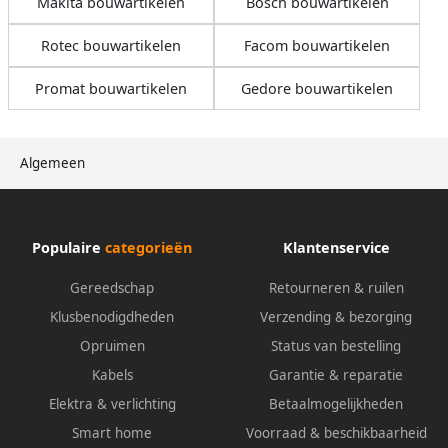
Makita bouwartikelen
Bosch bouwartikelen
Rotec bouwartikelen
Facom bouwartikelen
Promat bouwartikelen
Gedore bouwartikelen
Algemeen
Populaire
categorieën
Klantenservice
Gereedschap
Retourneren & ruilen
Klusbenodigdheden
Verzending & bezorging
Opruimen
Status van bestelling
Kabels
Garantie & reparatie
Elektra & verlichting
Betaalmogelijkheden
Smart home
Voorraad & beschikbaarheid