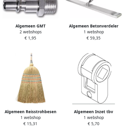
Algemeen GMT
Algemeen Betonverdeler
2 webshops
1 webshop
insteeknippel universeel 1
lengte 1000 mm breedte
€ 1,95
€ 59,35
4inch buiten draad lucht
100 mm uiteinden omhoog
lopend aluminium
Algemeen Reisstrohbesen
Algemeen Inzet tbv
1 webshop
1 webshop
Reisstroh L.1400mm
ombouwen van pc naar v b
€ 15,31
€ 5,70
m.Zierspirale
8mm