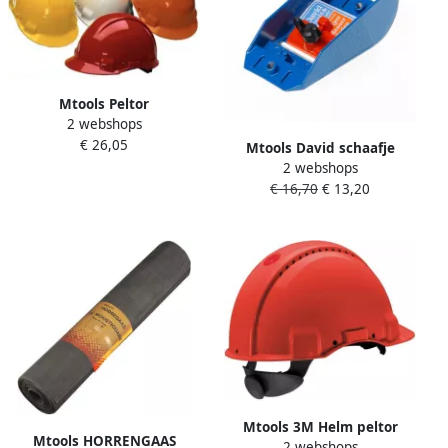
Mtools Peltor
2 webshops
Veiligheidshelm G3000 geel
€ 26,05
ABS 4-punts textiel met
Mtools David schaafje
draaiknop |
2 webshops
combi handschaaf |
€ 16,70
€ 13,20
Mtools 3M Helm peltor
Mtools HORRENGAAS
2 webshops
g3000nuv draaiknop rood |