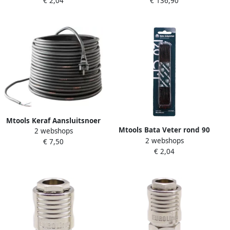
€ 2,04
€ 136,90
H07RN-F 3G1 5 4 x schuko |
Mtools Keraf Aansluitsnoer
Mtools Bata Veter rond 90
2 webshops
3 meter 2 x 1 5 mm² H07RN-
2 webshops
cm zwart-bruin W |
€ 7,50
F kl. II recht |
€ 2,04