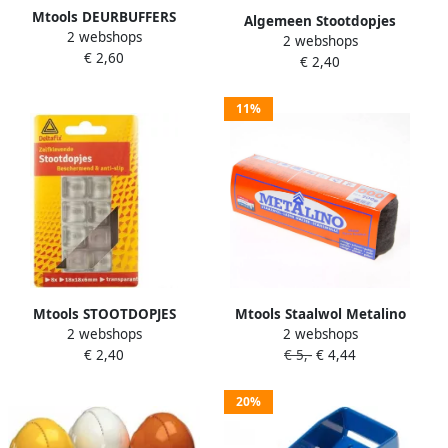
Mtools DEURBUFFERS
Algemeen Stootdopjes
2 webshops
STOOTDOPPEN WIT ROND
2 webshops
zelfkl.wit 18x18x6 (8)
€ 2,60
2ST. |
€ 2,40
11%
Mtools STOOTDOPJES
Mtools Staalwol Metalino
2 webshops
2 webshops
DEURBUFFERS
200gr. 83463 |
€ 2,40
€ 5,-
€ 4,44
TRANSPARANT 8ST. |
20%