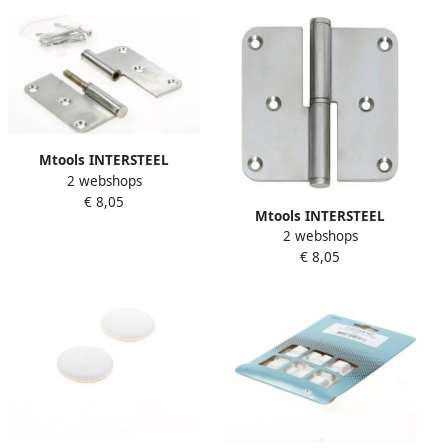
Mtools INTERSTEEL
2 webshops
Paumelles DIN rechts
€ 8,05
afgerond 3 5x3 5 (89x89x2
Mtools INTERSTEEL
5) RVS |
2 webshops
Paumelles DIN links
€ 8,05
afgerond 3 5x3 5 (89x89x2
5) RVS |