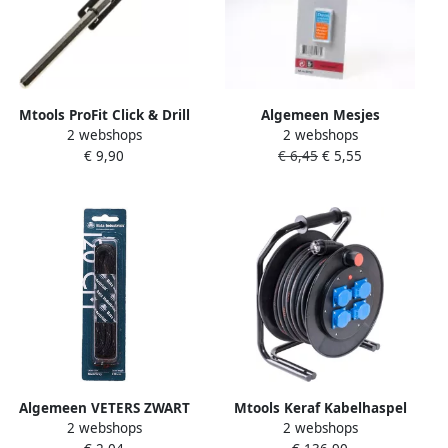
Mtools ProFit Click & Drill
Algemeen Mesjes
2 webshops
2 webshops
HSS centreerboor met
v.combischaaf david (10st)
€ 9,90
€ 6,45
€ 5,55
zeskant 8 mm. |
Algemeen VETERS ZWART
Mtools Keraf Kabelhaspel
2 webshops
2 webshops
120CM HOGE SCHOEN
type K310 G2 25 meter