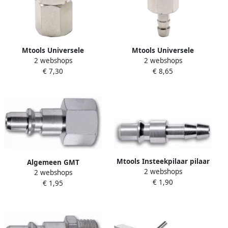
Mtools Universele
Mtools Universele
2 webshops
2 webshops
snelkoppeling
snelkoppeling
€ 7,30
€ 8,65
persluchtkoppeling 3 8"
luchtkoppeling met 8 mm
binnendraad |
slangtule |
Mtools Insteekpilaar pilaar
Algemeen GMT
2 webshops
met 10 mm slangtule Orion
2 webshops
insteeknippel universeel 3
€ 1,90
passing |
€ 1,95
8inch binnen draad lucht