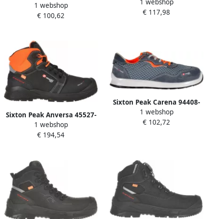
1 webshop
S3 ESD | Zwart |
1 webshop
(Medium) Belluno Hoog S3 |
€ 117,98
00.091.023.35
€ 100,62
Zwart Blauw |
00.091.147.41
Sixton Peak Carena 94408-
1 webshop
03 S1P | Grijs Oranje |
Sixton Peak Anversa 45527-
€ 102,72
00.091.141.40
1 webshop
00 S3S | Zwart Oranje |
€ 194,54
8053470576928