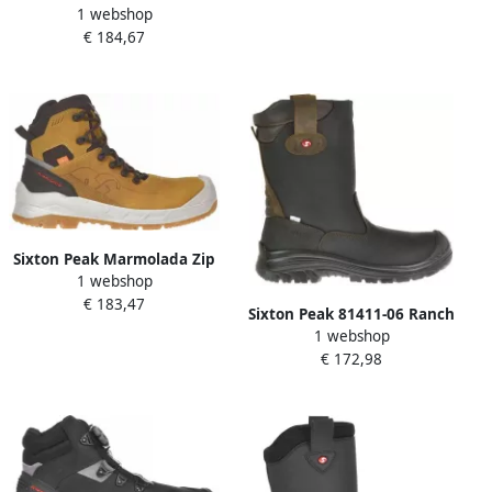
1 webshop
Laars HdryHoog S3 | Zwart
€ 184,67
| 00.091.124.41
Sixton Peak Marmolada Zip
1 webshop
70550-00 S3S | Kameel |
€ 183,47
8058945081310
Sixton Peak 81411-06 Ranch
1 webshop
Laars Hdry Hoog S3 KN
€ 172,98
+ESD | Zwart Bruin |
00.091.125.40