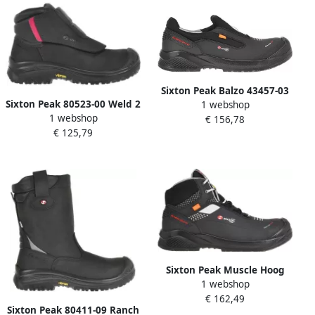
Sixton Peak Balzo 43457-03
Sixton Peak 80523-00 Weld 2
1 webshop
S3 ESD | Zwart Grijs |
1 webshop
Lasschoen S3 | Zwart |
€ 156,78
00.091.149.46
€ 125,79
8053470576836
Sixton Peak Muscle Hoog
1 webshop
43486-00 S3 | Zwart Grijs |
€ 162,49
8053470572166
Sixton Peak 80411-09 Ranch