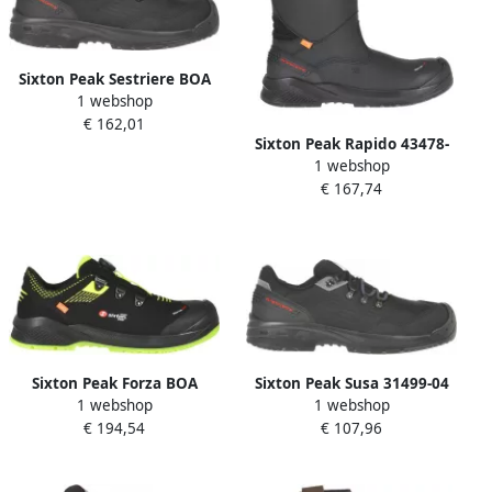
Sixton Peak Sestriere BOA
1 webshop
31520-01 | Zwart |
€ 162,01
8058945082256
Sixton Peak Rapido 43478-
1 webshop
03 S3 ESD | Zwart |
€ 167,74
00.091.151.47
Sixton Peak Forza BOA
Sixton Peak Susa 31499-04
1 webshop
1 webshop
43460-02 S3 | Zwart Geel |
S3S ESD | Zwart |
€ 194,54
€ 107,96
00.091.162.39
8053470579622