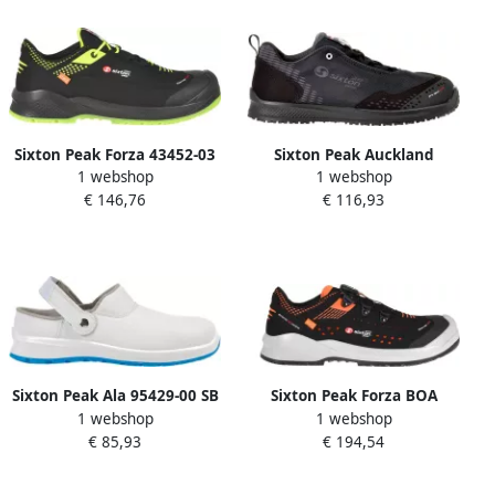
Sixton Peak Forza 43452-03
Sixton Peak Auckland
1 webshop
1 webshop
S3 | Zwart | 00.091.161.37
18378-13 SRC O2 | Zwart |
€ 146,76
€ 116,93
8053470571565
Sixton Peak Ala 95429-00 SB
Sixton Peak Forza BOA
1 webshop
1 webshop
A E FO | Wit Blauw |
43460-09 S1P | Zwart Oranje
€ 85,93
€ 194,54
00.091.175.41
| 00.091.165.46