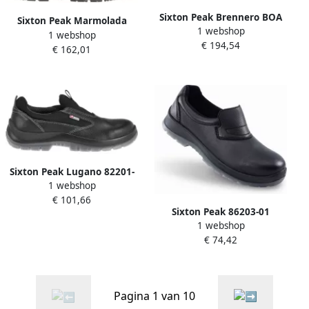
Sixton Peak Brennero BOA
Sixton Peak Marmolada
1 webshop
70534-03 S3S | Zwart |
1 webshop
70539-00 S3S | Zwart |
€ 194,54
8053470578519
€ 162,01
8058945081242
Sixton Peak Lugano 82201-
1 webshop
04 S3 | Zwart |
€ 101,66
8052086522435
Sixton Peak 86203-01
1 webshop
Venezia Laag S2 | Zwart |
€ 74,42
11.091.064.39
Pagina 1 van 10