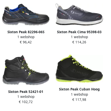
Sixton Peak 82296-06S
Sixton Peak Cima 95398-03
1 webshop
1 webshop
(Small) Brescia Laag S3 |
S1P | Grijs | 00.091.142.40
€ 96,42
€ 114,26
Zwart Blauw |
00.091.144.48
Sixton Peak Cuban Hoog
Sixton Peak 52421-01
1 webshop
91370-00 S3 | Zwart Geel |
1 webshop
Gamma Air Hoog S3 | Zwart
€ 117,98
8052086524217
€ 102,72
| 00.091.028.38