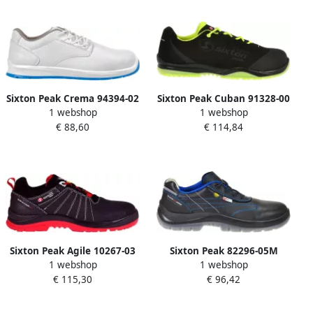
Sixton Peak Crema 94394-02
Sixton Peak Cuban 91328-00
1 webshop
1 webshop
S2 | Wit | 00.091.168.45
S3 | Zwart Geel |
€ 88,60
€ 114,84
00.091.154.41
Sixton Peak Agile 10267-03
Sixton Peak 82296-05M
1 webshop
1 webshop
S3 | Zwart Rood |
(Medium) Brescia Laag S3 |
€ 115,30
€ 96,42
00.091.148.46
Zwart Blauw |
00.091.145.43