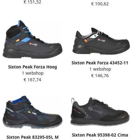
€ 151,52
8058945082065
€ 100,62
Zwart Blauw |
00.091.146.42
Sixton Peak Forza 43452-11
Sixton Peak Forza Hoog
1 webshop
S3 ESD | Zwart |
1 webshop
43469-05 S3 | Zwart |
€ 146,76
00.091.156.40
€ 167,74
00.091.160.46
Sixton Peak 95398-02 Cima
Sixton Peak 83295-05L M