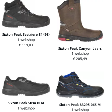
Sixton Peak Sestriere 31498-
1 webshop
07 S3S ESD | Zwart |
€ 119,03
8053470579776
Sixton Peak Canyon Laars
1 webshop
S7 30519-09 | Bruin |
€ 205,49
8053470576706
Sixton Peak Susa BOA
Sixton Peak 83295-06S M
1 webshop
31521-01 S3S | Zwart |
1 webshop
(Small) Belluno Hoog S3 |