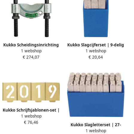
Kukko Scheidingsinrichting
Kukko Slagcijferset | 9-delig
1 webshop
1 webshop
| opening A 25-155 mm |
cijfers 0-9 | letterhoogte 3
€ 274,07
€ 20,64
gelijkmatig losdraaien van
mm in kunststofbox | 1
de moeren | voor art.nr.
stuk 330-003
4157 490 003 | 1 stuk 15-3
Kukko Schrijfsjablonen-set |
1 webshop
cijfers 0-9 | letterhoogte
€ 76,46
150 mm | speciaal
Kukko Slagletterset | 27-
plaatstaal | 1 stuk 327-150-
1 webshop
delig hoofdletters A-Z |