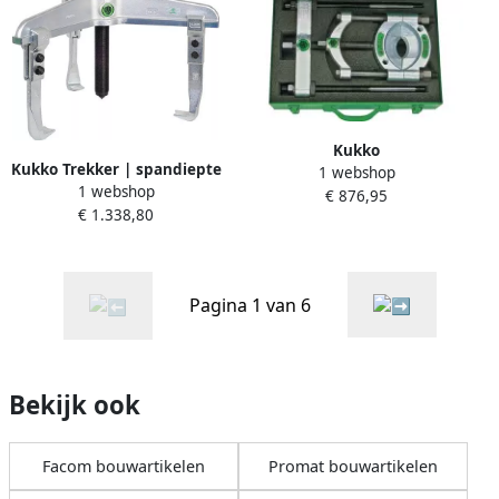
Kukko
Kukko Trekker | spandiepte
1 webshop
Scheidingsinrichtingset |
1 webshop
200 mm | spanwijdte 520
€ 876,95
opening A 25-155 mm |
€ 1.338,80
mm | 20 T | 1 stuk 11-1-A
spandiepte 400 mm | 1 stuk
17-C
Pagina 1 van 6
Bekijk ook
Facom bouwartikelen
Promat bouwartikelen