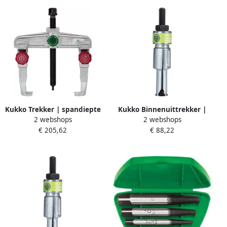
Kukko Trekker | spandiepte
Kukko Binnenuittrekker |
2 webshops
2 webshops
150 mm | spanwijdte 160
voor gaten d. 28-40 mm | 1
€ 205,62
€ 88,22
mm | 6 T | 1 stuk 20-2+
stuk 21-5