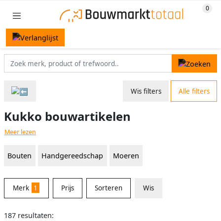
Wis filters
Alle filters
Kukko bouwartikelen
Meer lezen
Bouten
Handgereedschap
Moeren
Merk
1
Prijs
Sorteren
Wis
187 resultaten: