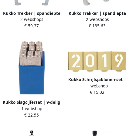
Kukko Trekker | spandiepte
Kukko Trekker | spandiepte
2 webshops
2 webshops
100 mm | spanwijdte 100
120 mm | spanwijdte 120
€ 59,37
€ 135,63
mm | 3 T | 1 stuk 44-1
mm | 6 T | 1 stuk 45-2
Kukko Schrijfsjablonen-set |
1 webshop
cijfers 0-9 | letterhoogte 40
€ 15,02
mm | speciaal plaatstaal | 1
stuk 327-040-Z
Kukko Slagcijferset | 9-delig
1 webshop
cijfers 0-9 | letterhoogte 2
€ 22,55
mm in kunststofbox | 1
stuk 330-002