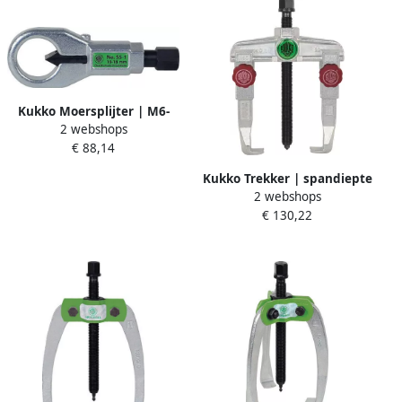
Kukko Moersplijter | M6-
2 webshops
M12 | mechanisch | tot
€ 88,14
kwaliteitsklasse 6 | 1 stuk
55-1
Kukko Trekker | spandiepte
2 webshops
100 mm | spanwijdte 90
€ 130,22
mm | 4 5 T | 1 stuk 20-1+