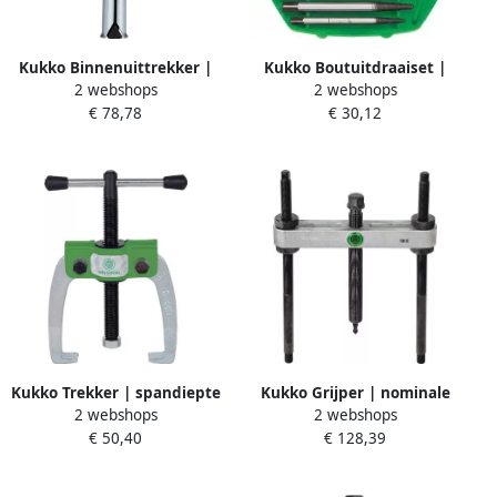
Kukko Boutuitdraaiset |
Kukko Binnenuittrekker |
2 webshops
2 webshops
M3-M24 | 6-delig |
voor gaten d. 14-19 mm | 1
€ 30,12
€ 78,78
nominale grootte 1 2 3 4 5 6
stuk 21-2
| 1 stuk 49-B
Kukko Trekker | spandiepte
Kukko Grijper | nominale
2 webshops
2 webshops
50 mm | spanwijdte 60 mm
grootte 1 | spanwijdte 60-
€ 50,40
€ 128,39
| 1 T | 1 stuk 43-1
150 mm | 1 stuk 18-1