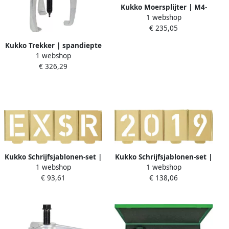
Kukko Moersplijter | M4-
1 webshop
M14 | hydraulisch | tot
€ 235,05
kwaliteit 10 en RVS | 1 stuk
56-1
Kukko Trekker | spandiepte
1 webshop
200 mm | spanwijdte 250
€ 326,29
mm | 9 5 T | 1 stuk 45-4
Kukko Schrijfsjablonen-set |
Kukko Schrijfsjablonen-set |
1 webshop
1 webshop
letters A-Z | letterhoogte
cijfers 0-9 | letterhoogte
€ 93,61
€ 138,06
100 mm | speciaal
200 mm | speciaal
plaatstaal | 1 stuk 327-100-
plaatstaal | 1 stuk 327-200-
B
Z