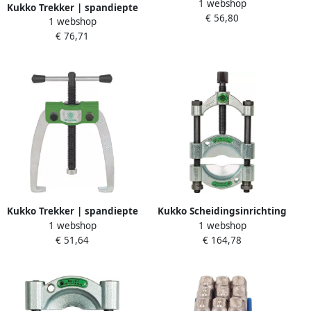
1 webshop
delig hoofdletters A-Z |
Kukko Trekker | spandiepte
€ 56,80
letterhoogte 4 mm in
1 webshop
100 mm | spanwijdte 100
kunststofbox | 1 stuk 331-
€ 76,71
mm | 1 stuk 110-1
004
Kukko Trekker | spandiepte
Kukko Scheidingsinrichting
1 webshop
1 webshop
70 mm | spanwijdte 70 mm
| opening A 12-75 mm voor
€ 51,64
€ 164,78
| 1 T | 1 stuk 43-2
art.nr. 4157 490 001 | 1 stuk
17-1