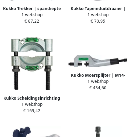
Kukko Trekker | spandiepte
Kukko Tapeinduitdraaier |
1 webshop
1 webshop
100 mm | spanwijdte 120
geschikt voor bout -d. 6 mm
€ 87,22
€ 70,95
mm | 1 stuk 110-10
| lichaam-d. 25 mm | lengte
65 mm | 1 stuk 53-6
Kukko Moersplijter | M14-
1 webshop
M24 | hydraulisch | tot
€ 434,60
kwaliteit 10 en RVS | 1 stuk
56-2
Kukko Scheidingsinrichting
1 webshop
| opening A 22-115 mm |
€ 169,42
gelijkmatig losdraaien van
de moeren | voor art.nr.
4157 490 002 | 1 stuk 15-2