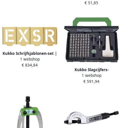
Z
€ 51,85
letterhoogte 2 mm in
kunststofbox | 1 stuk 331-
002
Kukko Schrijfsjablonen-set |
1 webshop
letters A-Z | letterhoogte
€ 834,84
300 mm | speciaal
Kukko Slagcijfers-
plaatstaal | 1 stuk 327-300-
1 webshop
slagletterset | 115-delig
B
€ 591,94
met typenhouder | 2 5 mm
| 1 stuk 333-025