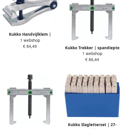
Kukko Handvijlklem |
1 webshop
bekbreedte 65 mm
€ 84,49
spanwijdte 45 mm totale
Kukko Trekker | spandiepte
lengte 200 mm | 1 stuk 101-
1 webshop
50 mm | spanwijdte 80 mm
200
€ 86,44
| 1 stuk 110-02
Kukko Slagletterset | 27-