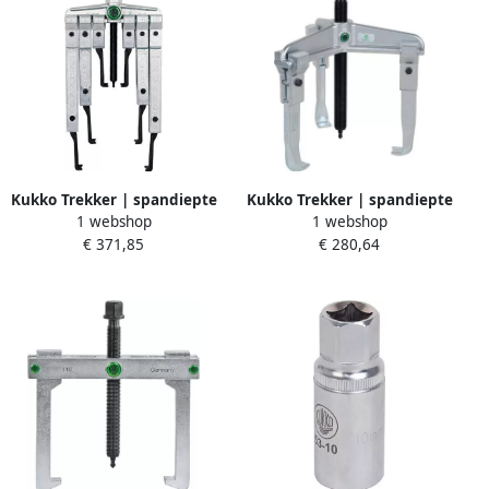
Kukko Trekker | spandiepte
Kukko Trekker | spandiepte
1 webshop
1 webshop
100 200 250 mm |
150 mm | spanwijdte 160
€ 371,85
€ 280,64
spanwijdte 120 mm | 2 5 T |
mm | 7 T | 1 stuk 30-2
1 stuk 20-10-SP