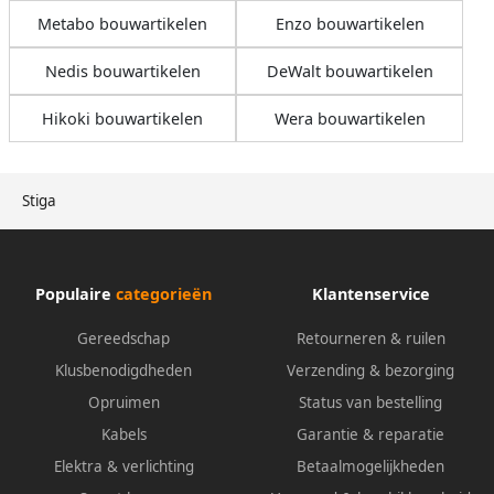
Metabo bouwartikelen
Enzo bouwartikelen
Nedis bouwartikelen
DeWalt bouwartikelen
Hikoki bouwartikelen
Wera bouwartikelen
Stiga
Populaire
categorieën
Klantenservice
Gereedschap
Retourneren & ruilen
Klusbenodigdheden
Verzending & bezorging
Opruimen
Status van bestelling
Kabels
Garantie & reparatie
Elektra & verlichting
Betaalmogelijkheden