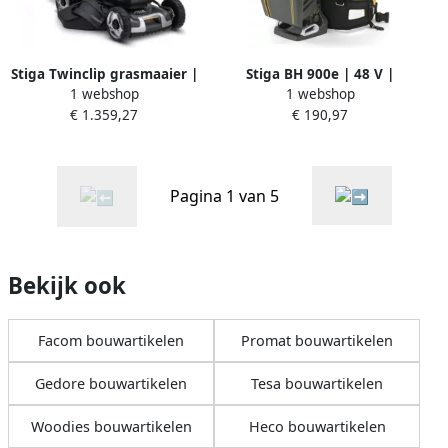
Stiga Twinclip grasmaaier |
Stiga BH 900e | 48 V |
1 webshop
1 webshop
950e V Kit | 2 2kW | 48cm |
Rugharnas | voor 2
€ 1.359,27
€ 190,97
9 serie 294513998 ST1
accu&apos;s (excl.)
279050008 ST2
Pagina 1 van 5
Bekijk ook
Facom bouwartikelen
Promat bouwartikelen
Gedore bouwartikelen
Tesa bouwartikelen
Woodies bouwartikelen
Heco bouwartikelen