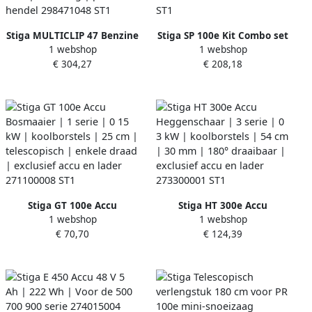
Stiga MULTICLIP 47 Benzine
Stiga SP 100e Kit Combo set
1 webshop
1 webshop
Grasmaaier | ST 120 OHV |
| incl PR 100e + SC 100e +
€ 304,27
€ 208,18
123cc | 45 cm | duw |
20V 2Ah accu +
mulching | platte hendel
standaardlader 257122001
298471048 ST1
ST1
Stiga GT 100e Accu
Stiga HT 300e Accu
1 webshop
1 webshop
Bosmaaier | 1 serie | 0 15
Heggenschaar | 3 serie | 0
€ 70,70
€ 124,39
kW | koolborstels | 25 cm |
3 kW | koolborstels | 54 cm
telescopisch | enkele draad
| 30 mm | 180° draaibaar |
| exclusief accu en lader
exclusief accu en lader
271100008 ST1
273300001 ST1