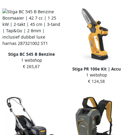
draad 1 6mm | exclusief
273400001 ST1
accu en lader- 273100001
ST1
Stiga BC 545 B Benzine
1 webshop
Bosmaaier | 42 7 cc | 1 25
€ 265,67
kW | 2-takt | 45 cm | 3-tand
Stiga PR 100e Kit | Accu
| Tap&Go | 2 8mm |
1 webshop
Snoeizaag | 1 serie | 0 3 kW
inclusief dubbel luxe
€ 124,58
| Zwaardlengte 13 cm | 7 5
harnas 287321002 ST1
m sec | inclusief 1x 2Ah
accu en oplader 271432101
ST1