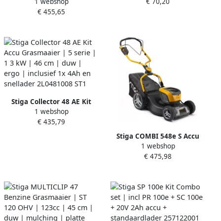
1 webshop
€ 70,20
Accu Grasmaaier | 5 serie |
15 kW | koolborstels | 50
€ 455,65
1 3 kW | 46 cm | zelfrijdend
cm | 26 mm | 180°
| ergo | inclusief 1x 5Ah
draaibaar 271300008 ST1
accu en lader 2L0482008
ST1
Stiga Collector 48 AE Kit
1 webshop
Accu Grasmaaier | 5 serie |
€ 435,79
1 3 kW | 46 cm | duw | ergo
| inclusief 1x 4Ah en
Stiga COMBI 548e S Accu
snellader 2L0481008 ST1
1 webshop
Grasmaaier | 5 serie | 1 5
€ 475,98
kW | 46 cm combi |
zelfrijdend DSC | HW
fulcrum | exclusief accu en
lader 2L0486108 ST1