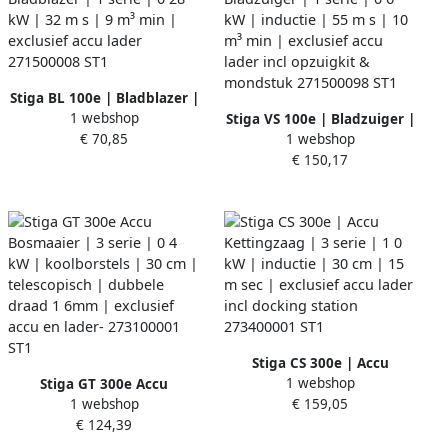
Stiga BL 100e | Bladblazer |
1 webshop
1 serie | 0 28 kW | 32 m s |
Stiga VS 100e | Bladzuiger |
€ 70,85
1 webshop
9 m³ min | exclusief accu
1 serie | 0 6 kW | inductie |
€ 150,17
lader 271500008 ST1
55 m s | 10 m³ min |
exclusief accu lader incl
opzuigkit & mondstuk
271500098 ST1
Stiga CS 300e | Accu
1 webshop
Stiga GT 300e Accu
Kettingzaag | 3 serie | 1 0
1 webshop
€ 159,05
Bosmaaier | 3 serie | 0 4 kW
kW | inductie | 30 cm | 15
€ 124,39
| koolborstels | 30 cm |
m sec | exclusief accu lader
telescopisch | dubbele
incl docking station