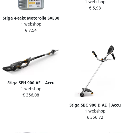
1 webshop
Onderdeel | GNSS Module
€ 5,98
Support 381108613 0
Stiga 4-takt Motorolie SAE30
1 webshop
Inhoud 0 6l 1111-9234-01
€ 7,54
Stiga SPH 900 AE | Accu
1 webshop
heggenschaar telescopisch
€ 356,08
65 cm | Zonder accu & lader
Stiga SBC 900 D AE | Accu
1 webshop
bosmaaier 43 cm | Zonder
€ 356,72
accu & lader