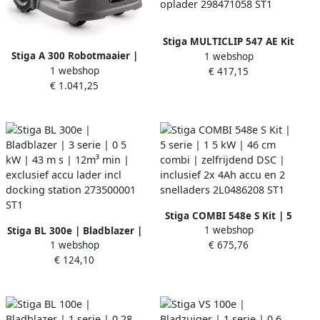
Stiga MULTICLIP 547 AE Kit
Stiga A 300 Robotmaaier |
1 webshop
| 45 CM | 500m2 | inclusief
1 webshop
Draadloos | 300 m2 | 1x 2
€ 417,15
4Ah accu en oplader
€ 1.041,25
Ah accu en laadstation
298471058 ST1
2R7101328 ST1
Stiga COMBI 548e S Kit | 5
1 webshop
Stiga BL 300e | Bladblazer |
serie | 1 5 kW | 46 cm
1 webshop
€ 675,76
3 serie | 0 5 kW | 43 m s |
combi | zelfrijdend DSC |
€ 124,10
12m³ min | exclusief accu
inclusief 2x 4Ah accu en 2
lader incl docking station
snelladers 2L0486208 ST1
273500001 ST1