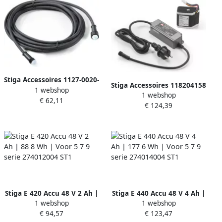
Stiga Accessoires 1127-0020-
Stiga Accessoires 118204158
1 webshop
01 | Verlengkabel | 15m
1 webshop
0 | Oplader | Robotmaaier
€ 62,11
1127-0020-01
€ 124,39
2Ah 118204158 0
Stiga E 420 Accu 48 V 2 Ah |
Stiga E 440 Accu 48 V 4 Ah |
1 webshop
1 webshop
88 8 Wh | Voor 5 7 9 serie
177 6 Wh | Voor 5 7 9 serie
€ 94,57
€ 123,47
274012004 ST1
274014004 ST1