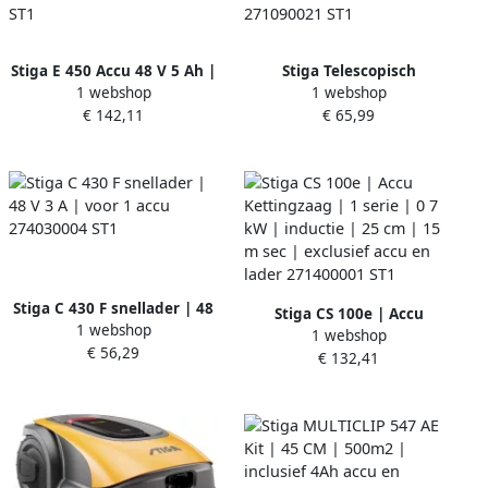
Stiga E 450 Accu 48 V 5 Ah |
Stiga Telescopisch
1 webshop
1 webshop
222 Wh | Voor de 500 700
verlengstuk 180 cm voor PR
€ 142,11
€ 65,99
900 serie 274015004 ST1
100e mini-snoeizaag
271090021 ST1
Stiga C 430 F snellader | 48
Stiga CS 100e | Accu
1 webshop
V 3 A | voor 1 accu
1 webshop
Kettingzaag | 1 serie | 0 7
€ 56,29
274030004 ST1
€ 132,41
kW | inductie | 25 cm | 15
m sec | exclusief accu en
lader 271400001 ST1