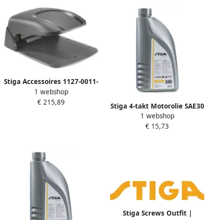
Stiga Accessoires 1127-0011-
1 webshop
01 | Robot Oplaadbasis
€ 215,89
Deksel Klein 1127-0011-01
Stiga 4-takt Motorolie SAE30
1 webshop
Inhoud 1 4l 1111-9236-01
€ 15,73
Stiga Screws Outfit |