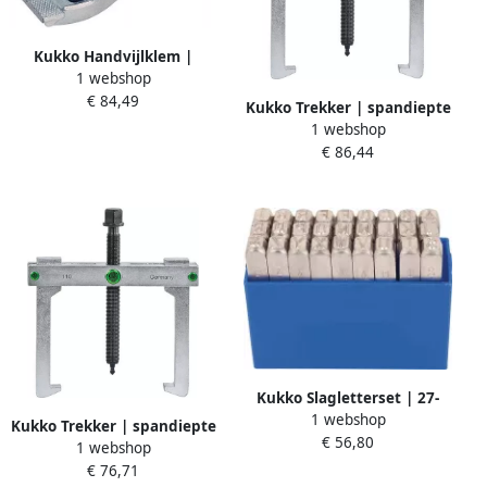
Kukko Handvijlklem |
1 webshop
bekbreedte 65 mm
€ 84,49
spanwijdte 45 mm totale
Kukko Trekker | spandiepte
lengte 200 mm | 1 stuk 101-
1 webshop
50 mm | spanwijdte 80 mm
200
€ 86,44
| 1 stuk 110-02
Kukko Slagletterset | 27-
1 webshop
delig hoofdletters A-Z |
Kukko Trekker | spandiepte
€ 56,80
letterhoogte 4 mm in
1 webshop
100 mm | spanwijdte 100
kunststofbox | 1 stuk 331-
€ 76,71
mm | 1 stuk 110-1