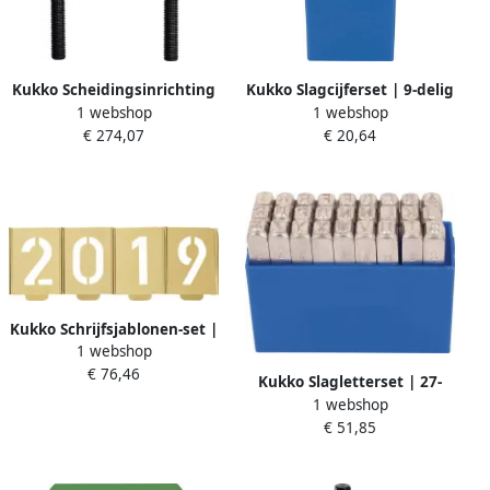
Kukko Scheidingsinrichting
Kukko Slagcijferset | 9-delig
1 webshop
1 webshop
| opening A 25-155 mm |
cijfers 0-9 | letterhoogte 3
€ 274,07
€ 20,64
gelijkmatig losdraaien van
mm in kunststofbox | 1
de moeren | voor art.nr.
stuk 330-003
4157 490 003 | 1 stuk 15-3
Kukko Schrijfsjablonen-set |
1 webshop
cijfers 0-9 | letterhoogte
€ 76,46
150 mm | speciaal
Kukko Slagletterset | 27-
plaatstaal | 1 stuk 327-150-
1 webshop
delig hoofdletters A-Z |
Z
€ 51,85
letterhoogte 2 mm in
kunststofbox | 1 stuk 331-
002