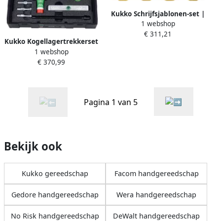
Kukko Schrijfsjablonen-set |
1 webshop
cijfers 0-9 | letterhoogte
€ 311,21
300 mm | speciaal
Kukko Kogellagertrekkerset
plaatstaal | 1 stuk 327-300-
1 webshop
| 7-delig | spanbereik 20-95
Z
€ 370,99
mm | 1 stuk 69-A
Pagina 1 van 5
Bekijk ook
Kukko gereedschap
Facom handgereedschap
Gedore handgereedschap
Wera handgereedschap
No Risk handgereedschap
DeWalt handgereedschap