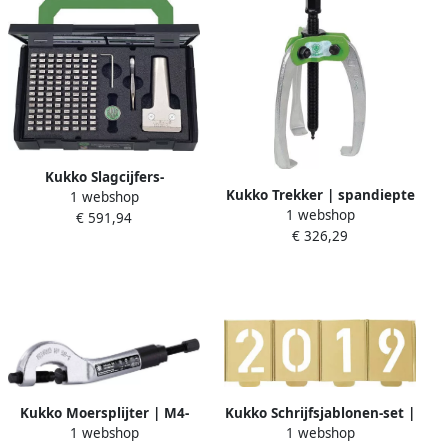
Kukko Slagcijfers-
Kukko Trekker | spandiepte
1 webshop
slagletterset | 115-delig
1 webshop
200 mm | spanwijdte 250
€ 591,94
met typenhouder | 2 5 mm
€ 326,29
mm | 9 5 T | 1 stuk 45-4
| 1 stuk 333-025
Kukko Moersplijter | M4-
Kukko Schrijfsjablonen-set |
1 webshop
1 webshop
M14 | hydraulisch | tot
cijfers 0-9 | letterhoogte