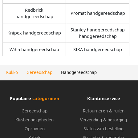
Redbrick
Promat handgereedschap
handgereedschap
Stanley handgereedschap
Knipex handgereedschap
handgereedschap
Wiha handgereedschap
SIKA handgereedschap
Kukko
Gereedschap
Handgereedschap
Populaire
categorieën
Klantenservice
Gereedschap
Retourneren & ruilen
Klusbenodigdheden
Verzending & bezorging
Opruimen
Status van bestelling
Kabels
Garantie & reparatie