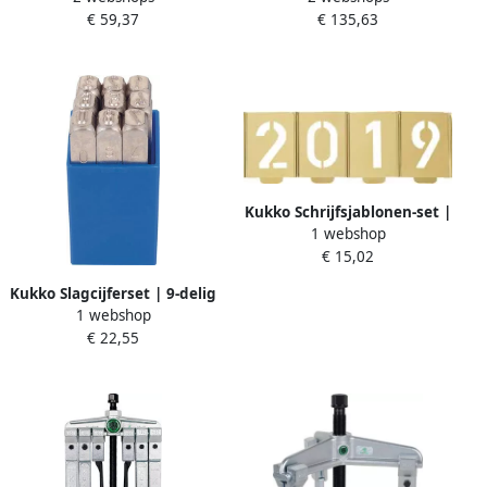
€ 59,37
€ 135,63
mm | 3 T | 1 stuk 44-1
mm | 6 T | 1 stuk 45-2
Kukko Schrijfsjablonen-set |
1 webshop
cijfers 0-9 | letterhoogte 40
€ 15,02
mm | speciaal plaatstaal | 1
stuk 327-040-Z
Kukko Slagcijferset | 9-delig
1 webshop
cijfers 0-9 | letterhoogte 2
€ 22,55
mm in kunststofbox | 1
stuk 330-002