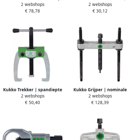
2 webshops
2 webshops
M3-M24 | 6-delig |
voor gaten d. 14-19 mm | 1
€ 30,12
€ 78,78
nominale grootte 1 2 3 4 5 6
stuk 21-2
| 1 stuk 49-B
Kukko Trekker | spandiepte
Kukko Grijper | nominale
2 webshops
2 webshops
50 mm | spanwijdte 60 mm
grootte 1 | spanwijdte 60-
€ 50,40
€ 128,39
| 1 T | 1 stuk 43-1
150 mm | 1 stuk 18-1