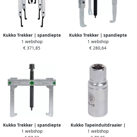
Kukko Trekker | spandiepte
Kukko Trekker | spandiepte
1 webshop
1 webshop
100 200 250 mm |
150 mm | spanwijdte 160
€ 371,85
€ 280,64
spanwijdte 120 mm | 2 5 T |
mm | 7 T | 1 stuk 30-2
1 stuk 20-10-SP
Kukko Trekker | spandiepte
Kukko Tapeinduitdraaier |
1 webshop
1 webshop
100 mm | spanwijdte 120
geschikt voor bout -d. 6 mm