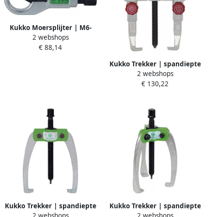
Kukko Moersplijter | M6-
2 webshops
M12 | mechanisch | tot
€ 88,14
kwaliteitsklasse 6 | 1 stuk
55-1
Kukko Trekker | spandiepte
2 webshops
100 mm | spanwijdte 90
€ 130,22
mm | 4 5 T | 1 stuk 20-1+
Kukko Trekker | spandiepte
Kukko Trekker | spandiepte
2 webshops
2 webshops
100 mm | spanwijdte 100
120 mm | spanwijdte 120