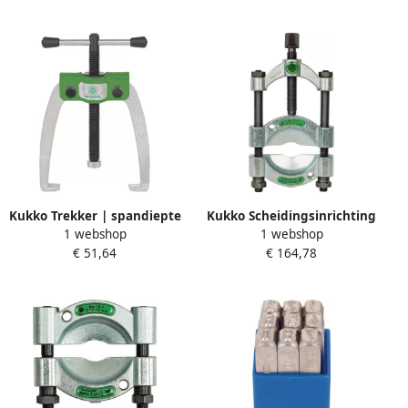
004
Kukko Trekker | spandiepte
Kukko Scheidingsinrichting
1 webshop
1 webshop
70 mm | spanwijdte 70 mm
| opening A 12-75 mm voor
€ 51,64
€ 164,78
| 1 T | 1 stuk 43-2
art.nr. 4157 490 001 | 1 stuk
17-1