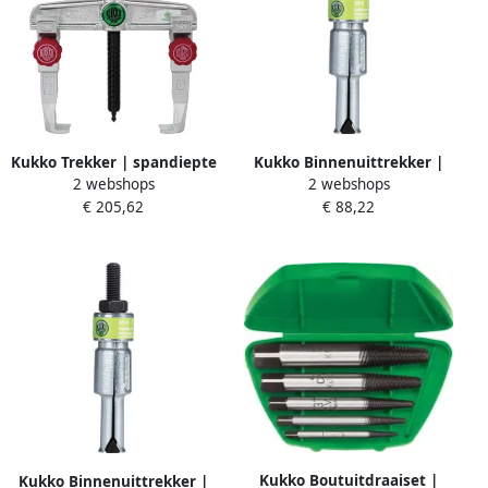
Kukko Trekker | spandiepte
Kukko Binnenuittrekker |
2 webshops
2 webshops
150 mm | spanwijdte 160
voor gaten d. 28-40 mm | 1
€ 205,62
€ 88,22
mm | 6 T | 1 stuk 20-2+
stuk 21-5
Kukko Boutuitdraaiset |
Kukko Binnenuittrekker |