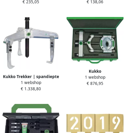
€ 235,05
€ 138,06
kwaliteit 10 en RVS | 1 stuk
200 mm | speciaal
56-1
plaatstaal | 1 stuk 327-200-
Z
Kukko
Kukko Trekker | spandiepte
1 webshop
Scheidingsinrichtingset |
1 webshop
200 mm | spanwijdte 520
€ 876,95
opening A 25-155 mm |
€ 1.338,80
mm | 20 T | 1 stuk 11-1-A
spandiepte 400 mm | 1 stuk
17-C