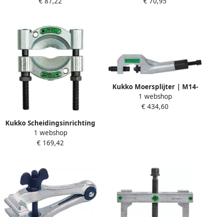
€ 87,22
€ 70,95
mm | 1 stuk 110-10
| lichaam-d. 25 mm | lengte
65 mm | 1 stuk 53-6
Kukko Moersplijter | M14-
1 webshop
M24 | hydraulisch | tot
€ 434,60
kwaliteit 10 en RVS | 1 stuk
56-2
Kukko Scheidingsinrichting
1 webshop
| opening A 22-115 mm |
€ 169,42
gelijkmatig losdraaien van
de moeren | voor art.nr.
4157 490 002 | 1 stuk 15-2