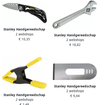
Stanley Handgereedschap
2 webshops
Stanley Skeleton Mes 0-10-
Stanley Handgereedschap
€ 10,35
253
2 webshops
Stanley FatMax Verstelbare
€ 18,82
Moersleutel 250mm x
37mm 0-95-874
Stanley Handgereedschap
2 webshops
Blokschaaf 220 180mm 0-12-
Stanley Handgereedschap
€ 9,44
508
2 webshops
25mm 1" Metalen Veerklem
€ 2,48
9-83-079