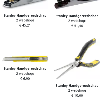
Stanley Handgereedschap
Stanley Handgereedschap
2 webshops
Blokschaaf 60 1 2 150mm 1-
2 webshops
Blokschaaf Handyman
€ 45,21
12-060
€ 51,46
240mm 1-12-203
Stanley Handgereedschap
2 webshops
FatMax Afbreekmes Metaal
€ 6,90
9mm 0-10-411
Stanley Handgereedschap
2 webshops
Stanley FATMAX Mini
€ 10,66
Telefoontang FMHT0-80520