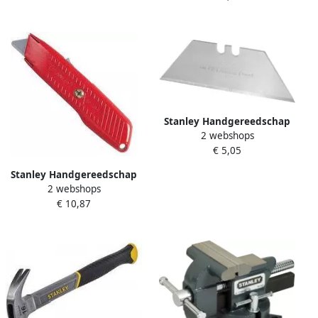
Stanley Handgereedschap
2 webshops
Reserve Mesjes 1992 zonder
€ 5,05
gaten 10 stuks dispenser 2-
11-921
Stanley Handgereedschap
2 webshops
Stanley Veiligheidsmes 0-
€ 10,87
10-189