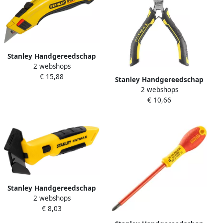
Stanley Handgereedschap
2 webshops
FatMax Uitschuifbaar Mes
€ 15,88
0-10-778
Stanley Handgereedschap
2 webshops
Stanley FATMAX Mini Lange
€ 10,66
Telefoontang FMHT0-80517
Stanley Handgereedschap
2 webshops
FATMAX Bimat Foliesnijder
€ 8,03
Vervangbaar Mes
FMHT10373-0