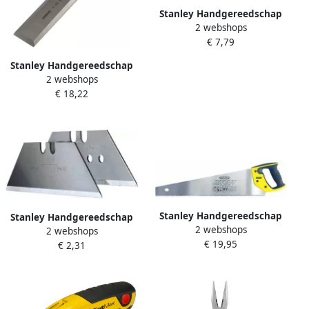
Stanley Handgereedschap
2 webshops
Interlock Afbreekmes 18mm
€ 7,79
0-10-018
Stanley Handgereedschap
2 webshops
Steekbeitel FatMax 16mm 0-
€ 18,22
16-257
Stanley Handgereedschap
Stanley Handgereedschap
2 webshops
Handzaag JetCut SP 500mm
2 webshops
Reserve Mesjes 1991 zonder
€ 19,95
7T inch 2-15-288
€ 2,31
gaten 5 stuks kaart 0-11-
911