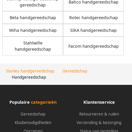
Bahco handgereedschap
gereedschap
Beta handgereedschap
Rotec handgereedschap
Wiha handgereedschap
SIKA handgereedschap
Stahlwille
Facom handgereedschap
handgereedschap
Stanley handgereedschap
Gereedschap
Handgereedschap
Populaire
categorieën
Klantenservice
Gereedschap
Retourneren & ruilen
Klusbenodigdheden
Verzending & bezorging
Opruimen
Status van bestelling