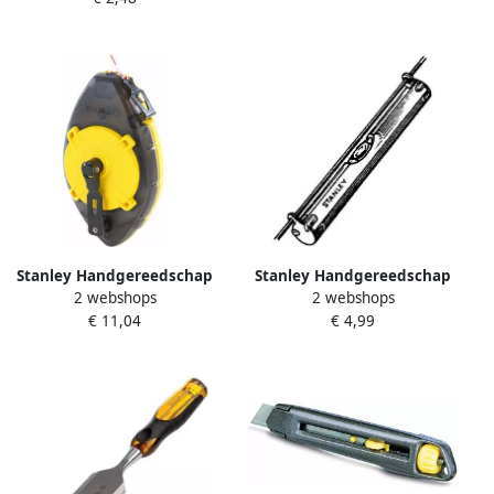
Stanley Handgereedschap
Stanley Handgereedschap
2 webshops
2 webshops
Slaglijnmolen Powerwinder
Lijnwaterpas 80mm 0-42-
€ 11,04
€ 4,99
30m 0-47-460
287