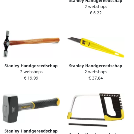
Stanley Handgereedschap
2 webshops
FATMAX Schroevendraaier
€ 6,22
Phillips VDE PH2 X 125mm
1-65-416
Stanley Handgereedschap
Stanley Handgereedschap
2 webshops
2 webshops
Penbankhamer 100gr 1-54-
Wegwerpmesjes 140mm
€ 19,99
€ 37,84
077
Display: 50vstuks 1-10-601
Stanley Handgereedschap