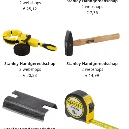
Stanley Handgereedschap
2 webshops
Stanley Vuisthamer
2 webshops
METAALZAAGBEUGEL
€ 25,12
Glasvezel 1500gr STHT0-
€ 7,36
"JUNIOR" 150MM 0-15-218
54128
Stanley Handgereedschap
Stanley Handgereedschap
2 webshops
2 webshops
4.5 15&apos; Bandspanner
Bankhamer Hout 800gr 1-
€ 20,33
€ 14,99
0-83-100
51-178