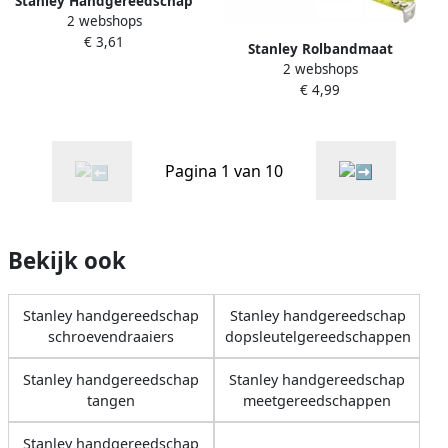
Stanley Handgereedschap
2 webshops
Reserve Mesje 38mm voor
€ 3,61
0-28-617 1 stuk kaart 0-28-
Stanley Rolbandmaat
290
2 webshops
Tylon™ lengte 5 m breedte
€ 4,99
19 mm cm EG II kunststof
dubbele eindha
Pagina 1 van 10
Bekijk ook
Stanley handgereedschap
Stanley handgereedschap
schroevendraaiers
dopsleutelgereedschappen
Stanley handgereedschap
Stanley handgereedschap
tangen
meetgereedschappen
Stanley handgereedschap