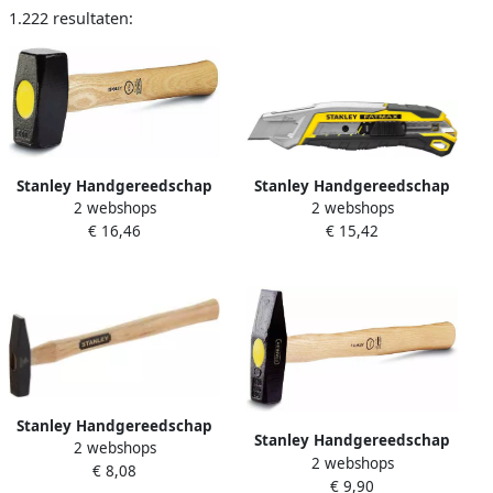
1.222 resultaten:
Stanley Handgereedschap
Stanley Handgereedschap
2 webshops
2 webshops
FATMAX AFBREEKMES
Vuist 1250gr 1-54-052
€ 15,42
€ 16,46
QUICK SNAP 18MM
FMHT10594-0
Stanley Handgereedschap
Stanley Handgereedschap
2 webshops
Bankhamer Hout 100gr 1-
2 webshops
Bankhamer Hout 300gr 1-
€ 8,08
51-171
€ 9,90
51-173