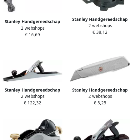
Stanley Handgereedschap
Stanley Handgereedschap
2 webshops
100mm Bankschroef 1-83-
2 webshops
Klauwhamer Glasvezel
€ 38,12
065
€ 16,69
STHT0-51309
Stanley Handgereedschap
Stanley Handgereedschap
2 webshops
2 webshops
Rijschaaf Bailey 560mm 1-
Vast Mes 299 0-10-299
€ 122,32
€ 5,25
12-007