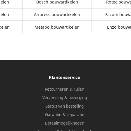
kelen
Bosch bouwartikelen
Rotec bouwa
elen
Airpress bouwartikelen
Facom bouwa
kelen
Metabo bouwartikelen
Enzo bouwar
Klantenservice
Retourneren & ruilen
Verzending & bezorging
Status van bestelling
Garantie & reparatie
Betaalmogelijkheden