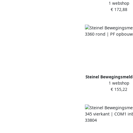
1 webshop
MX Highbay | DALI 
€ 172,88
10577
Steinel Bewegingsmelde
1 webshop
rond | PF opbouw 
€ 155,22