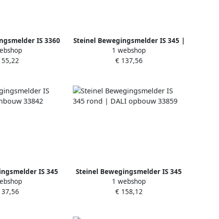
ngsmelder IS 3360
Steinel Bewegingsmelder IS 345 |
ebshop
1 webshop
 inbouw 33484
PF opbouw 10539
155,22
€ 137,56
ingsmelder IS 345
Steinel Bewegingsmelder IS 345
ebshop
1 webshop
 inbouw 33842
rond | DALI opbouw 33859
137,56
€ 158,12