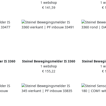
1 webshop
1 w
opbouw
MX Highbay | COM1 opbouw
MX Highbay
€ 141,59
€ 
10492
3
r IS 3360
Steinel Bewegingsmelder IS 3360
Steinel Bewegi
1 webshop
1 w
33477
vierkant | PF inbouw 33491
rond | DAL
€ 155,22
€ 