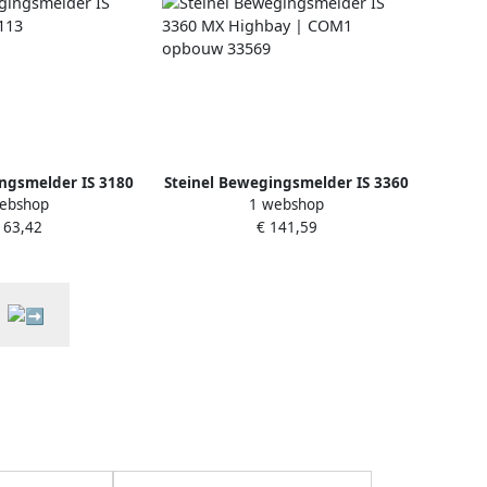
ngsmelder IS 3180
Steinel Bewegingsmelder IS 3360
ebshop
1 webshop
M1 9113
MX Highbay | COM1 opbouw
163,42
€ 141,59
33569