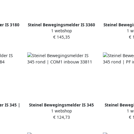
r IS 3180
Steinel Bewegingsmelder IS 3360
Steinel Bewegi
1 webshop
1 w
0553
MX Highbay | COM1 inbouw
rond | PF
€ 145,35
€ 
33576
r IS 345 |
Steinel Bewegingsmelder IS 345
Steinel Beweg
1 webshop
1 w
584
rond | COM1 inbouw 33811
rond | PF
€ 124,73
€ 