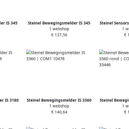
er IS 345
Steinel Bewegingsmelder IS 345
Steinel Sensor
1 webshop
1 w
uw 33804
vierkant | PF inbouw 33835
COM1 
€ 137,56
€ 
r IS 3180
Steinel Bewegingsmelder IS 3360
Steinel Bewegi
1 webshop
1 w
508
| COM1 10478
rond | COM
€ 140,64
€ 