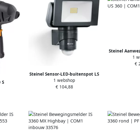
Steinel Aanwe
1 w
360 | 
€ 
Steinel Sensor-LED-buitenspot LS
1 webshop
150 S zwart met
 S
€ 104,88
bewegingsmelder 052546
0W 089382