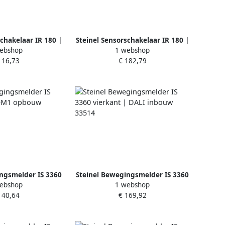
schakelaar IR 180 |
Steinel Sensorschakelaar IR 180 |
ebshop
1 webshop
wit 29944
Universeel wit 33149
116,73
€ 182,79
ngsmelder IS 3360
Steinel Bewegingsmelder IS 3360
ebshop
1 webshop
1 opbouw 33446
vierkant | DALI inbouw 33514
140,64
€ 169,92