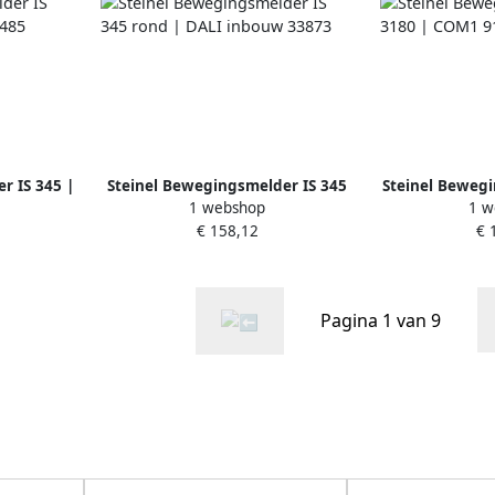
r IS 345 |
Steinel Bewegingsmelder IS 345
Steinel Bewegi
1 webshop
1 w
485
rond | DALI inbouw 33873
| CO
€ 158,12
€ 
Pagina 1 van 9