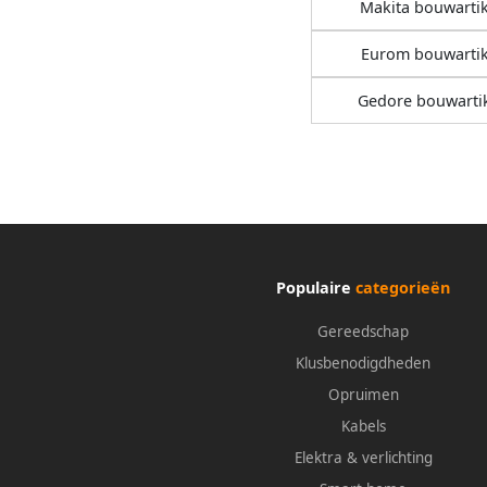
Makita bouwarti
Eurom bouwartik
Gedore bouwarti
Populaire
categorieën
Gereedschap
Klusbenodigdheden
Opruimen
Kabels
Elektra & verlichting