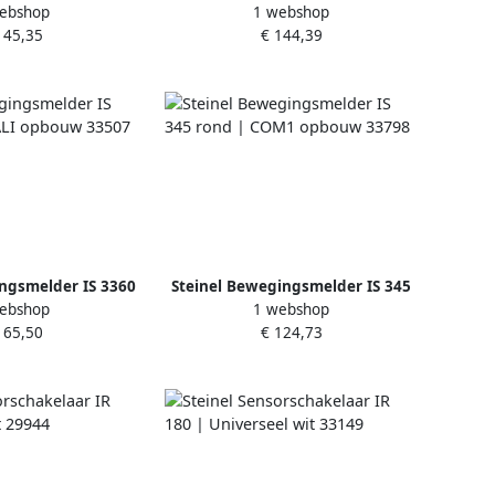
ebshop
1 webshop
 | COM1 inbouw
vierkant | COM1 inbouw 33460
145,35
€ 144,39
3910
ngsmelder IS 3360
Steinel Bewegingsmelder IS 345
ebshop
1 webshop
I opbouw 33507
rond | COM1 opbouw 33798
165,50
€ 124,73