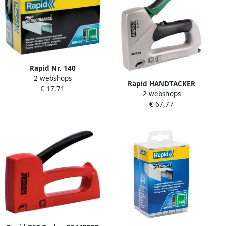
Rapid Nr. 140
2 webshops
vlakdraadnieten 10 mm
Rapid HANDTACKER
€ 17,71
5.000 stuks 11910711
2 webshops
ALUMINIUM ALU840
€ 67,77