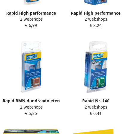
Rapid High performance
Rapid High performance
2 webshops
2 webshops
blindklinknagels Ø4 0 x 18
blindklinknagels Ø4 8 x 14
€ 6,99
€ 8,24
mm 50 stuks + boor
mm 50 stuks + boor
5000386
5000389
Rapid BMN dundraadnieten
Rapid Nr. 140
2 webshops
2 webshops
6 mm 1.080 stuks 40109555
vlakdraadnieten 8 mm 970
€ 5,25
€ 6,41
stuks 40109514