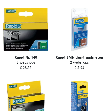
Rapid Nr. 140
Rapid BMN dundraadnieten
2 webshops
2 webshops
vlakdraadnieten RVS 10 mm
8 mm 1.80 stuks 40109556
€ 23,55
€ 5,93
2.000 stuks 11910733