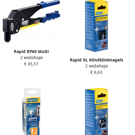
Rapid RP60 Multi
2 webshops
Blindklinknageltang met
Rapid XL blindklinknagels
€ 45,57
360Â° draaibare kop
2 webshops
Ø4 8 x 20 mm 25 stuks +
5001126
€ 6,63
boor 5000667