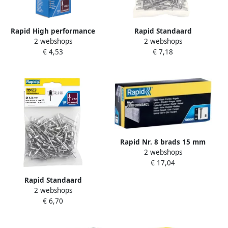
Rapid High performance
Rapid Standaard
2 webshops
2 webshops
blindklinknagels Ø3 2 x 8
blindklinknagels Ø4 0 x 12
€ 4,53
€ 7,18
mm 50 stuks + boor
mm 100 stuks 5000379
5000383
Rapid Nr. 8 brads 15 mm
2 webshops
5.000 stuks 40100532
€ 17,04
Rapid Standaard
2 webshops
blindklinknagels Ø4 0 x 8
€ 6,70
mm 100 stuks 5000378