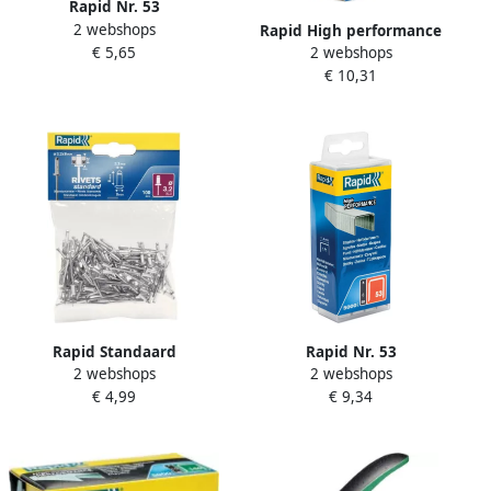
Rapid Nr. 53
2 webshops
dundraadnieten 6 mm
Rapid High performance
€ 5,65
2 webshops
2.500 stuks 11856225
blindklinknagels Ø4 8 x 25
€ 10,31
mm 50 stuks + boor
5000392
Rapid Standaard
Rapid Nr. 53
2 webshops
2 webshops
blindklinknagels Ø3 2 x 8
dundraadnieten 6 mm
€ 4,99
€ 9,34
mm 100 stuks 5000377
5.000 stuks 40303083