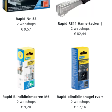
Rapid Nr. 53
Rapid R311 Hamertacker |
2 webshops
dundraadnieten 8 mm
2 webshops
6-12 mm | In T&F Blister
€ 9,57
5.000 stuks 11857050
€ 82,44
5000005
Rapid Blindklinkmoeren M6
Rapid blindklinknagel rvs +
2 webshops
2 webshops
20 stuks + boor 5000673
drill 4.8x10mm (50st)
€ 9,20
€ 17,16