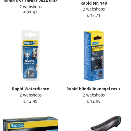
Rapid R53 Tacker 20443802
Rapid Nr. 140
2 webshops
2 webshops
vlakdraadnieten 8 mm
€ 25,82
€ 17,71
5.000 stuks 40303089
Rapid Waterdichte
Rapid blindklinknagel rvs +
2 webshops
2 webshops
blindklinknagels Ø4 8 x 14
drill 3.2x8mm (50st)
€ 12,49
€ 12,08
mm 50 stuks + boor
5000402