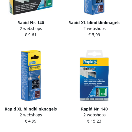
Rapid Nr. 140
Rapid XL blindklinknagels
2 webshops
2 webshops
vlakdraadnieten 10 mm
Ø4 0 x 10 mm 50 stuks +
€ 9,61
€ 5,99
2.000 stuks 11910731
boor 5000660
Rapid XL blindklinknagels
Rapid Nr. 140
2 webshops
2 webshops
Ø3 2 x 8 mm 50 stuks +
vlakdraadnieten 6 mm
€ 4,99
€ 15,23
boor 5000659
5.000 stuks 40303088