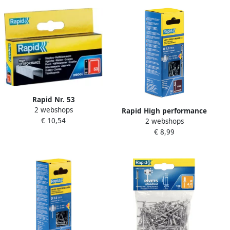
Rapid Nr. 53
2 webshops
dundraadnieten 14 mm
Rapid High performance
€ 10,54
2 webshops
2.500 stuks 11860425
blindklinknagels Ø4 8 x 16
€ 8,99
mm 50 stuks + boor
5000390