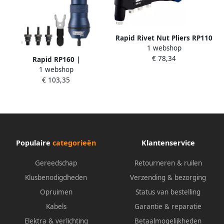
Rapid Rivet Nut Pliers RP110
1 webshop
Box 5001722
€ 78,34
Rapid RP160 |
1 webshop
Blindklinkmoeradapter
€ 103,35
5001483
Populaire
categorieën
Klantenservice
Gereedschap
Retourneren & ruilen
Klusbenodigdheden
Verzending & bezorging
Opruimen
Status van bestelling
Kabels
Garantie & reparatie
Elektra & verlichting
Betaalmogelijkheden