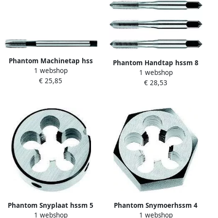
Phantom Machinetap hss
Phantom Handtap hssm 8
1 webshop
din 376m 3
1 webshop
(set)
€ 25,85
€ 28,53
Phantom Snyplaat hssm 5
Phantom Snymoerhssm 4
1 webshop
1 webshop
20x 7