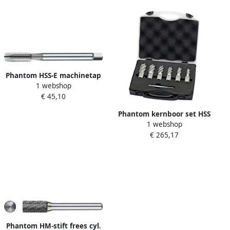
Phantom HSS-E machinetap
1 webshop
DIN376 M12x1.75mm
€ 45,10
Phantom kernboor set HSS
1 webshop
25mm 12-22 7-dlg
€ 265,17
Phantom HM-stift frees cyl.