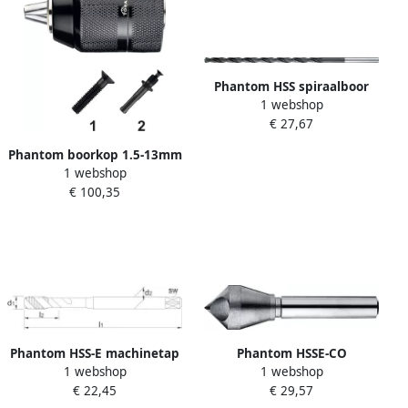
Phantom HSS spiraalboor
1 webshop
DIN1869N 6.0x260x180mm
€ 27,67
Phantom boorkop 1.5-13mm
1 webshop
1 2x20UNF zelfspan
€ 100,35
doorboor d ls rs
Phantom HSS-E machinetap
Phantom HSSE-CO
1 webshop
1 webshop
DIN371 40gr
verzinkfrees schuin gat
€ 22,45
€ 29,57
M10x1.5x100mm
10mm 90gr.