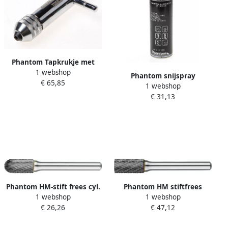
Phantom Tapkrukje met
1 webshop
ratel m5 t m m12
Phantom snijspray
€ 65,85
1 webshop
allr.spuitb.400ml
€ 31,13
Phantom HM-stift frees cyl.
Phantom HM stiftfrees
1 webshop
1 webshop
ronde kop C 12.7x25x6x69
model A.
€ 26,26
€ 47,12
TV3
cilindr.12.7x25x6x69 TV3