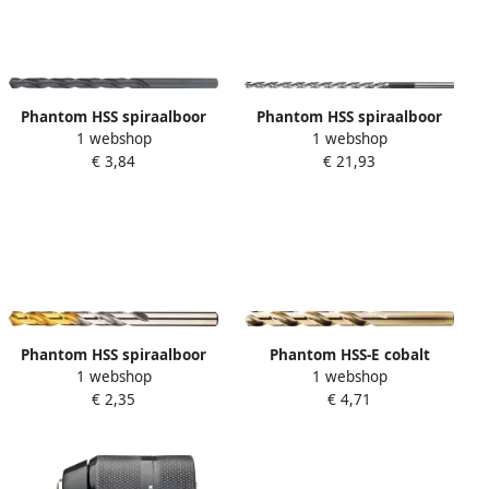
Phantom HSS spiraalboor
Phantom HSS spiraalboor
1 webshop
1 webshop
DIN340N 12 0x205mm
DIN1869 type TS
€ 3,84
€ 21,93
10.0x265x185mm
Phantom HSS spiraalboor
Phantom HSS-E cobalt
1 webshop
1 webshop
DIN338 Tin-tip. 3.3x65mm
spiraalboor DIN338N
€ 2,35
€ 4,71
(2st)
10.5x133mm