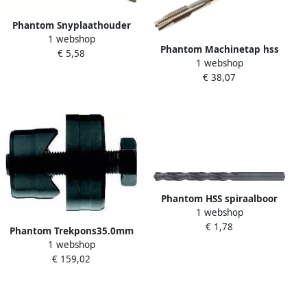
Phantom Snyplaathouder
1 webshop
20x 7
Phantom Machinetap hss
€ 5,58
1 webshop
din 376m 8
€ 38,07
Phantom HSS spiraalboor
1 webshop
DIN338N 2.00mm (2st)
€ 1,78
Phantom Trekpons35.0mm
1 webshop
€ 159,02