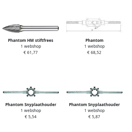
Phantom HM stiftfrees
Phantom
1 webshop
1 webshop
boomvorm spits
Verst.wringyzerno. 2
€ 61,77
€ 68,52
G12.7x25x6x69 TV6
Phantom Snyplaathouder
Phantom Snyplaathouder
1 webshop
1 webshop
16x 5
25x 9
€ 5,54
€ 5,87