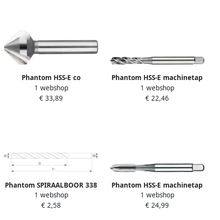
Phantom HSS-E co
Phantom HSS-E machinetap
1 webshop
1 webshop
verzinkfrees 3 snijkanten
DIN371 40gr M4x0.7x63mm
€ 33,89
€ 22,46
14.4mm 90gr.
Phantom SPIRAALBOOR 338
Phantom HSS-E machinetap
1 webshop
1 webshop
HSS 4MM 11.450
DIN371 M8x1.25mm
€ 2,58
€ 24,99