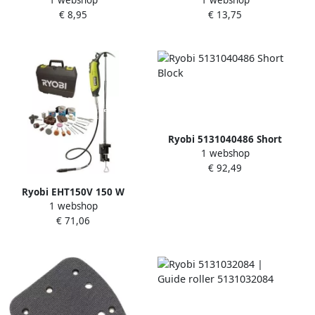
bitset 5132002549
1800 5131032253
€ 8,95
€ 13,75
Ryobi 5131040486 Short
1 webshop
Block
€ 92,49
Ryobi EHT150V 150 W
1 webshop
rotatietool + accessoiresset
€ 71,06
(115-delig) 5133000754