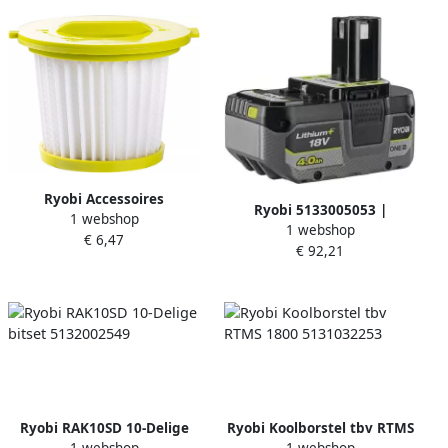
Ryobi Accessoires
Ryobi 5133005053 |
1 webshop
5131045634 | onderdeel |
1 webshop
RB1840X | ONE+ | 18V |
€ 6,47
Filter 5131045634
€ 92,21
4.0Ah Lithium
Ryobi RAK10SD 10-Delige
Ryobi Koolborstel tbv RTMS
1 webshop
1 webshop