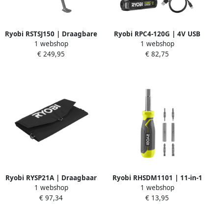
Ryobi RSTSJ150 | Draagbare
Ryobi RPC4-120G | 4V USB
1 webshop
1 webshop
inklapbare werkbank
accu graveermachine
€ 249,95
€ 82,75
5133005891
5133005640
Ryobi RYSP21A | Draagbaar
Ryobi RHSDM1101 | 11-in-1
1 webshop
1 webshop
zonnepaneel 21W
Schroevendraaierset
€ 97,34
€ 13,95
5133005745
5132006049