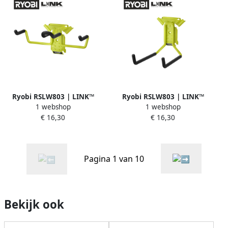
Ryobi RSLW803 | LINK™
Ryobi RSLW803 | LINK™
1 webshop
1 webshop
Grote haak voor elektrisch
Grote haak voor elektrisch
€ 16,30
€ 16,30
gereedschap B2B MOQ 8
gereedschap B2C 1 stuk
5132006083
5132006202
Pagina 1 van 10
Bekijk ook