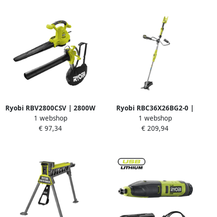
Ryobi RBV2800CSV | 2800W
Ryobi RBC36X26BG2-0 |
1 webshop
1 webshop
Bladblazer 5133004883
Max Power 36V 26cm
€ 97,34
€ 209,94
bosmaaier lijntrimmer (excl.
accu) 5133006434