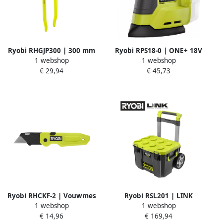
Ryobi RHGJP300 | 300 mm
Ryobi RPS18-0 | ONE+ 18V
1 webshop
1 webshop
waterpomptang
Accu Palmschuurmachine
€ 29,94
€ 45,73
5132006057
(excl. accu) 5133005394
Ryobi RHCKF-2 | Vouwmes
Ryobi RSL201 | LINK
1 webshop
1 webshop
5132006402
Gereedschapskist op
€ 14,96
€ 169,94
wieltjes 5132006074