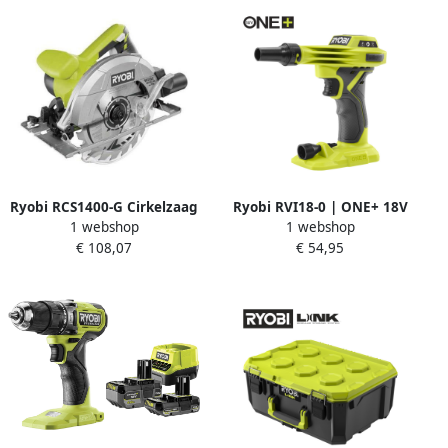
Ryobi RCS1400-G Cirkelzaag
Ryobi RVI18-0 | ONE+ 18V
1 webshop
1 webshop
1400W gift box
accu Luchtpomp (excl.
€ 108,07
€ 54,95
accu) 5133006314