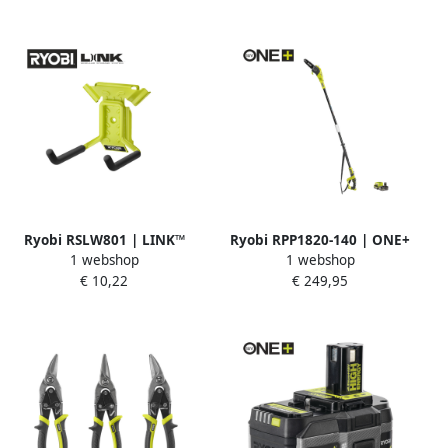
Ryobi RSLW801 | LINK™
Ryobi RPP1820-140 | ONE+
1 webshop
1 webshop
Haak voor elektrisch
18V 26cm telescopische
€ 10,22
€ 249,95
gereedschap B2B MOQ 8
snoeikettingzaag (1x4.0Ah)
stuks 5132006081
5133006495