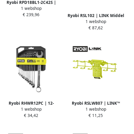
Ryobi RPD18BL1-2C42S |
1 webshop
ONE+ 18V™ Brushless Accu
€ 239,96
Klopboormachine (incl.
Ryobi RSL102 | LINK Middel
4.0Ah en 2.0Ah
1 webshop
grote gereedschapskist
accu&apos;s) 5133006138
€ 87,62
5132006073
Ryobi RHWR12PC | 12-
Ryobi RSLW807 | LINK™
1 webshop
1 webshop
delige moersleutelset
Schroevendraaier houder
€ 34,42
€ 11,25
5132006066
B2B MOQ 1 stuk
5132006089