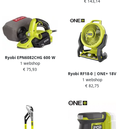
€ 143,14
slijpmachine 5133000550
Ryobi EPN6082CHG 600 W
1 webshop
schaafmachine 5133000350
€ 75,93
Ryobi RF18-0 | ONE+ 18V
1 webshop
Accu WHISPER™ Ventilator
€ 82,75
(excl. accu) 5133005596