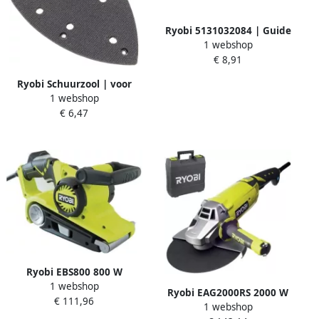
Ryobi 5131032084 | Guide
1 webshop
roller 5131032084
€ 8,91
Ryobi Schuurzool | voor
1 webshop
R18PS schuurmachine
€ 6,47
5131042538
Ryobi EBS800 800 W
1 webshop
bandschuurmachine
Ryobi EAG2000RS 2000 W
€ 111,96
5133001148
1 webshop
230 mm haakse