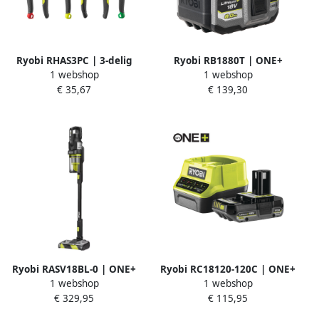
Ryobi RHAS3PC | 3-delig
Ryobi RB1880T | ONE+
1 webshop
1 webshop
Plaatscharenset
8.0Ah accu 5133006264
€ 35,67
€ 139,30
5132006054
Ryobi RASV18BL-0 | ONE+
Ryobi RC18120-120C | ONE+
1 webshop
1 webshop
18V Brushless zilver anti-
18V 1x 2.0Ah accu en
€ 329,95
€ 115,95
klit steelstofzuiger (excl.
laderset 5133005090
accu) 5133006323