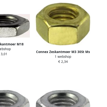
skantmoer M18
ebshop
t Vz KY4221018
Connex Zeskantmoer M3 30St Ms
 3,01
1 webshop
KY4240003
€ 2,34