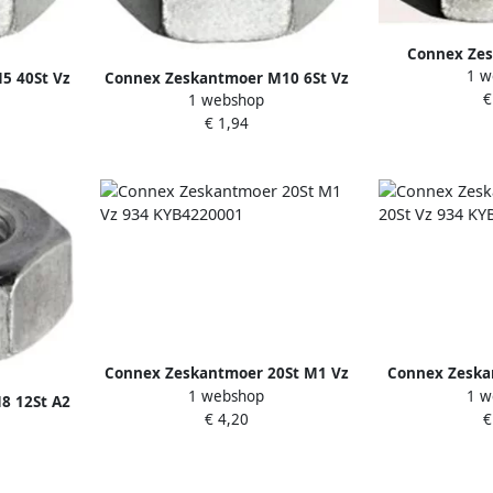
Connex Ze
1 w
Afgeplat 4S
5 40St Vz
Connex Zeskantmoer M10 6St Vz
€
1 webshop
KY4220010
€ 1,94
Connex Zeskantmoer 20St M1 Vz
Connex Zeska
1 webshop
1 w
934 KYB4220001
Vz 934 
8 12St A2
€ 4,20
€