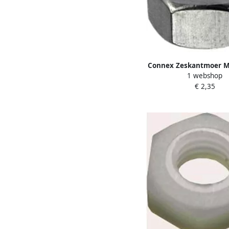
Connex Zeskantmoer M
1 webshop
KY4620006
€ 2,35