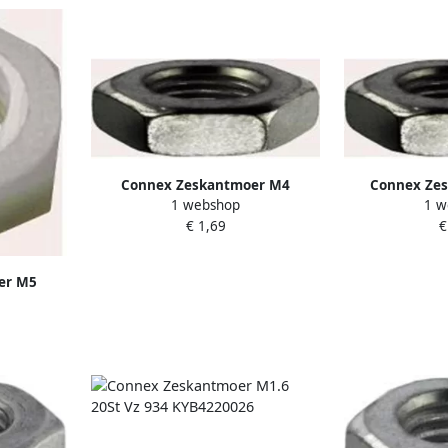
Connex Zeskantmoer M4
Connex Ze
1 webshop
1 w
Afgeplat 40St Vz KY4221004
Afgeplat 4S
€ 1,69
€
er M5
Y4220055