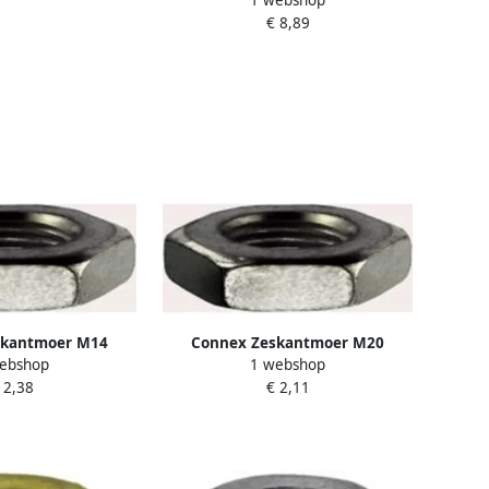
1 webshop
KY4240010
€ 8,89
skantmoer M14
Connex Zeskantmoer M20
ebshop
1 webshop
t Vz KY4221014
Afgeplat 2St Vz KY4221020
 2,38
€ 2,11