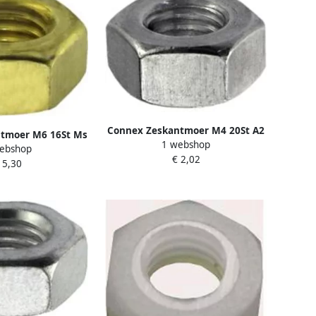
Connex Zeskantmoer M4 20St A2
tmoer M6 16St Ms
1 webshop
KY4620004
ebshop
240006
€ 2,02
 5,30