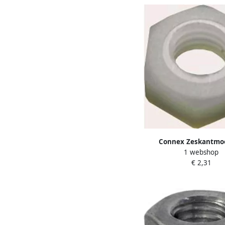
Connex Zeskantmo
1 webshop
Polyamide 20St Pa K
€ 2,31