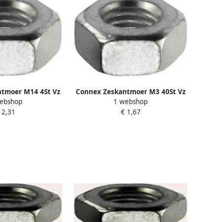
tmoer M14 4St Vz
Connex Zeskantmoer M3 40St Vz
ebshop
1 webshop
220014
KY4220003
 2,31
€ 1,67