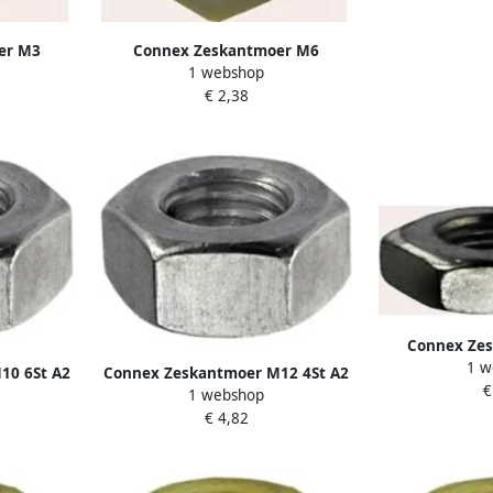
er M3
Connex Zeskantmoer M6
1 webshop
Y4220053
Polyamide 20St Pa KY4220056
€ 2,38
Connex Ze
1 w
Afgeplat 4S
10 6St A2
Connex Zeskantmoer M12 4St A2
€
1 webshop
KY4620012
€ 4,82