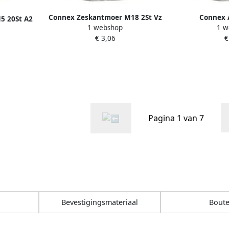
Connex Zeskantmoer M18 2St Vz
Connex 
5 20St A2
1 webshop
1 w
KY4220018
Zeskantmo
€ 3,06
€
KY4
Pagina 1 van 7
Bevestigingsmateriaal
Bout