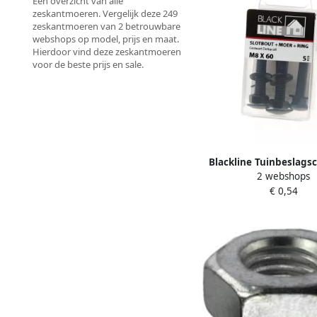
Een overzicht van alle
zeskantmoeren. Vergelijk deze 249
zeskantmoeren van 2 betrouwbare
webshops op model, prijs en maat.
Hierdoor vind deze zeskantmoeren
voor de beste prijs en sale.
Blackline Tuinbeslagsc
2 webshops
Coating Ovk Zwarte 
€ 0,54
TX30 6.0X40 | 30 
6904.30.8604