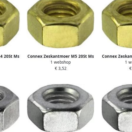
4 20St Ms
Connex Zeskantmoer M5 20St Ms
Connex Zeskan
1 webshop
1 w
KY4240005
KY4
€ 3,52
€