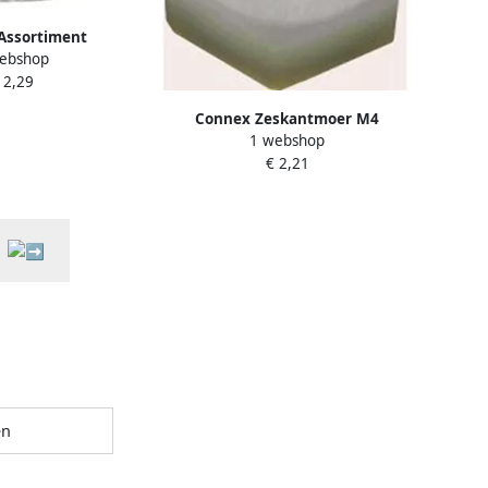
Assortiment
ebshop
eren 20St Vz
 2,29
220020
Connex Zeskantmoer M4
1 webshop
Polyamide 20St Pa KY4220054
€ 2,21
en