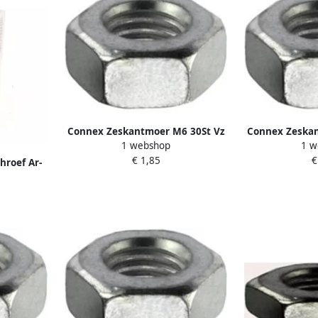
Connex Zeskantmoer M6 30St Vz
Connex Zeskan
1 webshop
1 w
KY4220006
KY4
€ 1,85
€
hroef Ar-
Kop Torx
stuks
0