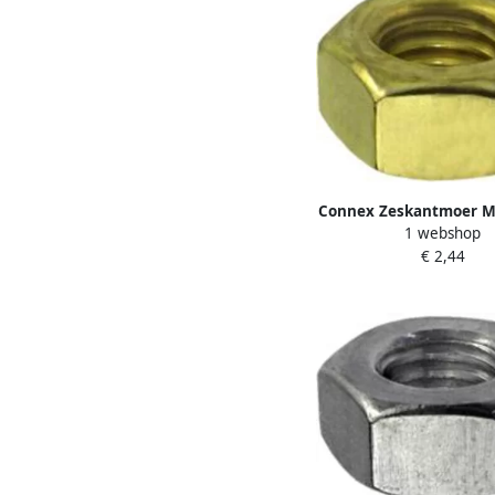
Connex Zeskantmoer M
1 webshop
KY4240004
€ 2,44