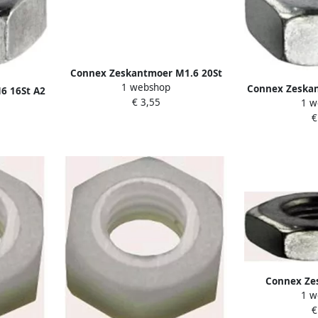
Connex Zeskantmoer M1.6 20St
1 webshop
Vz 934 KYB4220026
Connex Zeskan
6 16St A2
€ 3,55
1 w
KY4
€
Connex Ze
1 w
Afgeplat 40
€