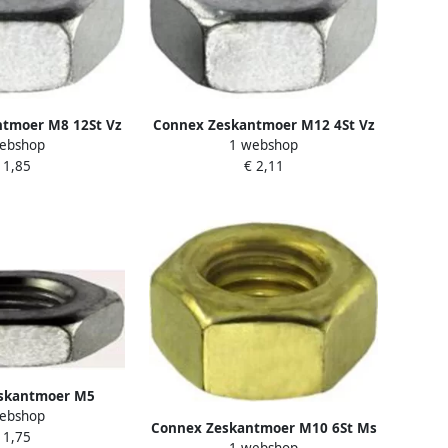
tmoer M8 12St Vz
Connex Zeskantmoer M12 4St Vz
ebshop
1 webshop
220008
KY4220012
 1,85
€ 2,11
skantmoer M5
ebshop
St Vz KY4221005
Connex Zeskantmoer M10 6St Ms
 1,75