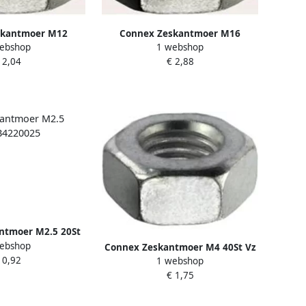
skantmoer M12
Connex Zeskantmoer M16
ebshop
1 webshop
t Vz KY4221012
Afgeplat 4St Vz KY4221016
 2,04
€ 2,88
ntmoer M2.5 20St
ebshop
KYB4220025
Connex Zeskantmoer M4 40St Vz
 0,92
1 webshop
KY4220004
€ 1,75