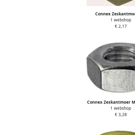
Connex Zeskantmo
1 webshop
Polyamide 20St Pa K
€ 2,17
Connex Zeskantmoer M
1 webshop
KY4620010
€ 3,28