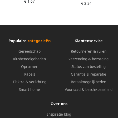
€ 1,67
€ 2,34
Populaire
categorieën
Klantenservice
Gereedschap
Retourneren & ruilen
Klusbenodigdheden
Verzending & bezorging
Opruimen
Status van bestelling
Kabels
Garantie & reparatie
Elektra & verlichting
Betaalmogelijkheden
Smart home
Voorraad & beschikbaarheid
Over ons
Inspiratie blog