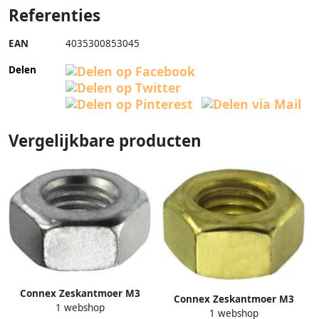
Referenties
EAN
4035300853045
Delen
Vergelijkbare producten
Connex Zeskantmoer M3
Connex Zeskantmoer M3
1 webshop
40St Vz KY4220003
1 webshop
30St Ms KY4240003