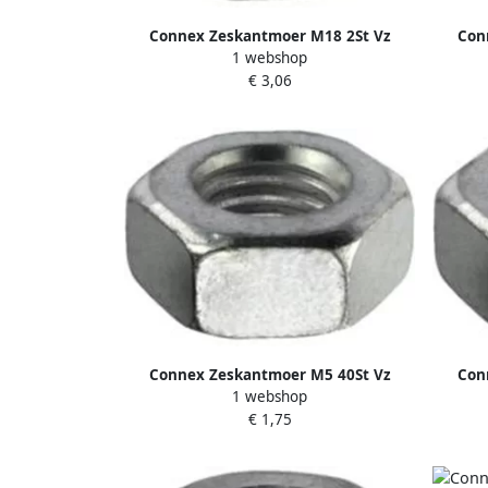
Connex Zeskantmoer M18 2St Vz
Con
1 webshop
KY4220018
€ 3,06
Connex Zeskantmoer M5 40St Vz
Con
1 webshop
KY4220005
€ 1,75