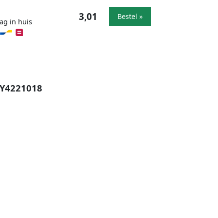
3,01
Bestel »
ag in huis
KY4221018