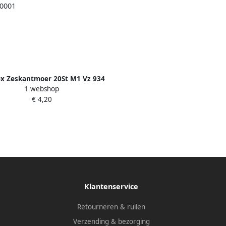
x Zeskantmoer 20St M1 Vz 934
1 webshop
KYB4220001
€ 4,20
Klantenservice
Retourneren & ruilen
Verzending & bezorging