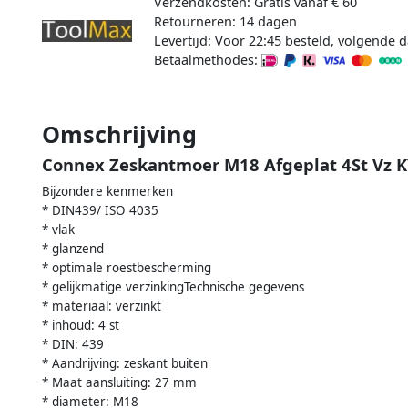
Verzendkosten: Gratis vanaf € 60
Retourneren: 14 dagen
Levertijd: Voor 22:45 besteld, volgende d
Betaalmethodes:
Omschrijving
Connex Zeskantmoer M18 Afgeplat 4St Vz 
Bijzondere kenmerken
* DIN439/ ISO 4035
* vlak
* glanzend
* optimale roestbescherming
* gelijkmatige verzinkingTechnische gegevens
* materiaal: verzinkt
* inhoud: 4 st
* DIN: 439
* Aandrijving: zeskant buiten
* Maat aansluiting: 27 mm
* diameter: M18