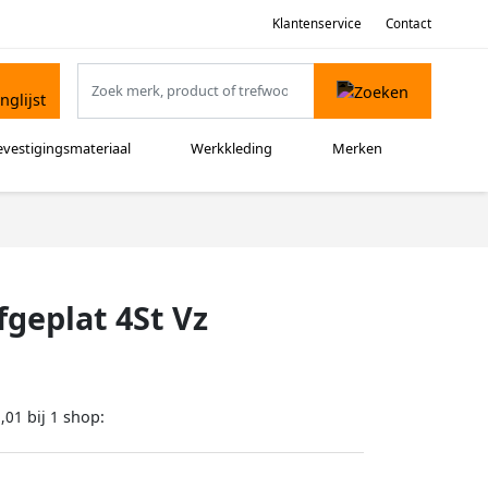
Klantenservice
Contact
evestigingsmateriaal
Werkkleding
Merken
geplat 4St Vz
bij
shop:
,01
1