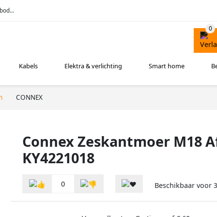
bod...
Kabels
Elektra & verlichting
Smart home
B
n
CONNEX
Connex Zeskantmoer M18 Af
KY4221018
0
Beschikbaar voor
3