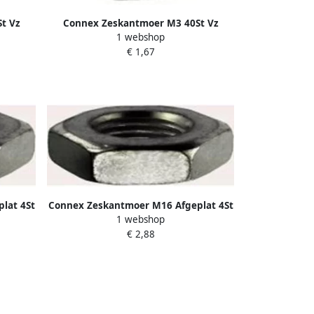
t Vz
Connex Zeskantmoer M3 40St Vz
1 webshop
KY4220003
€ 1,67
lat 4St
Connex Zeskantmoer M16 Afgeplat 4St
1 webshop
Vz KY4221016
€ 2,88