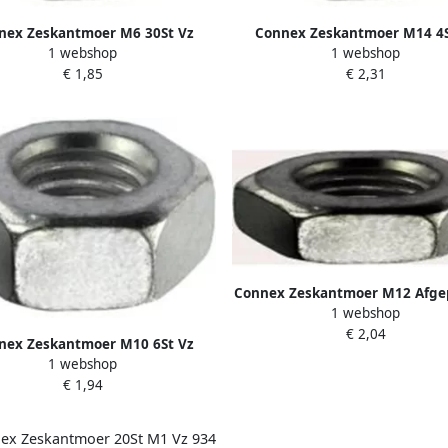
nex Zeskantmoer M6 30St Vz
Connex Zeskantmoer M14 4S
1 webshop
1 webshop
KY4220006
KY4220014
€ 1,85
€ 2,31
Connex Zeskantmoer M12 Afgep
1 webshop
Vz KY4221012
€ 2,04
nex Zeskantmoer M10 6St Vz
1 webshop
KY4220010
€ 1,94