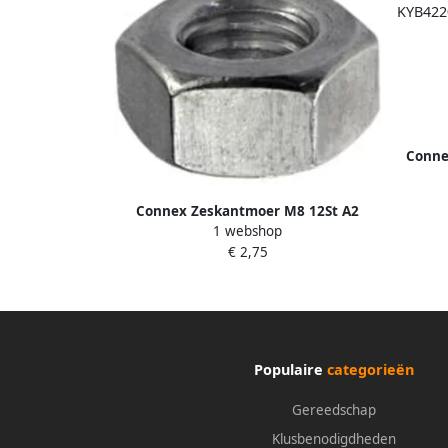
Conne
Connex Zeskantmoer M8 12St A2
1 webshop
KY4620008
€ 2,75
Populaire
categorieën
Gereedschap
Klusbenodigdheden