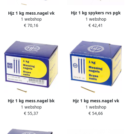
Hjz 1 kg spykers rvs pgk
Hjz 1 kg mess.nagel vk
1 webshop
50x2.4
1 webshop
13x0.9
€ 42,41
€ 70,16
Hjz 1 kg mess.nagel bk
Hjz 1 kg mess.nagel vk
1 webshop
1 webshop
30x2.1
45x2.4
€ 55,37
€ 54,66