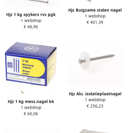
Hjz Buigzame stalen nagel
Hjz 1 kg spykers rvs pgk
1 webshop
45x3.0
1 webshop
100x4.0
€ 401,39
€ 48,96
Hjz Alu. isolatieplaatnagel
1 webshop
60x4.5
Hjz 1 kg mess.nagel bk
€ 256,23
1 webshop
15x1.5
€ 60,06