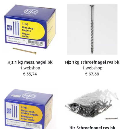
Hjz 1 kg mess.nagel bk
Hjz 1kg schroefnagel rvs bk
1 webshop
1 webshop
65x3.0
2.9x45mm
€ 55,74
€ 67,68
Hjz Schroefnagel rvs bk