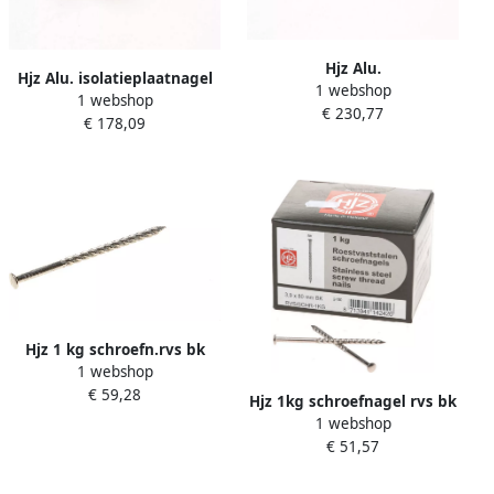
Hjz Alu.
Hjz Alu. isolatieplaatnagel
1 webshop
isolatieplaatnagel120x5.3
1 webshop
80x5 3
€ 230,77
€ 178,09
Hjz 1 kg schroefn.rvs bk
1 webshop
2.9x50mm
€ 59,28
Hjz 1kg schroefnagel rvs bk
1 webshop
3.9x80mm
€ 51,57