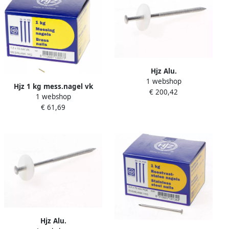
Hjz Alu.
1 webshop
isolatieplaatnagel100x5.3
Hjz 1 kg mess.nagel vk
€ 200,42
1 webshop
15x1.2
€ 61,69
Hjz Alu.