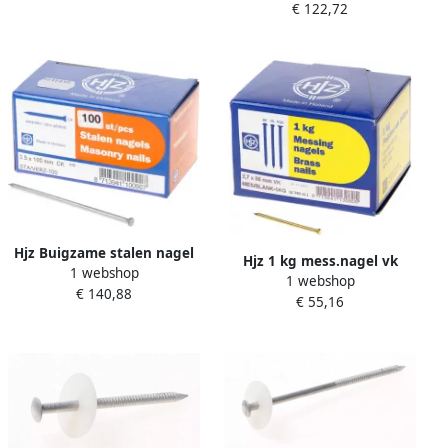
€ 122,72
Hjz Buigzame stalen nagel
Hjz 1 kg mess.nagel vk
1 webshop
100x3.5
1 webshop
55x2.7
€ 140,88
€ 55,16