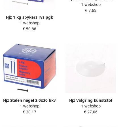
1 webshop
25x2.5 (100gr)
€ 7,65
Hjz 1 kg spykers rvs pgk
1 webshop
45x2.4
€ 50,88
Hjz Stalen nagel 3.0x30 bkv
Hjz Volgring kunststof
1 webshop
1 webshop
1kg
50x6x4mm
€ 20,17
€ 27,06