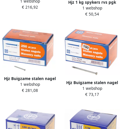
1 webshop
isolatieplaatnagel110x5.3
Hjz 1 kg spykers rvs pgk
€ 216,92
1 webshop
70x3.4
€ 50,54
Hjz Buigzame stalen nagel
Hjz Buigzame stalen nagel
1 webshop
35x2.5
1 webshop
70x3.5
€ 281,08
€ 73,17