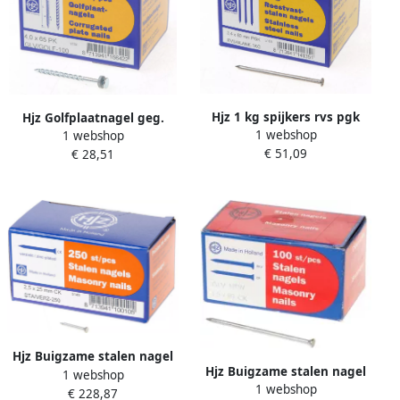
Hjz 1 kg spijkers rvs pgk
Hjz Golfplaatnagel geg.
1 webshop
80x3.4
1 webshop
65x4.0
€ 51,09
€ 28,51
Hjz Buigzame stalen nagel
Hjz Buigzame stalen nagel
1 webshop
25x2.5
1 webshop
90x3.5
€ 228,87