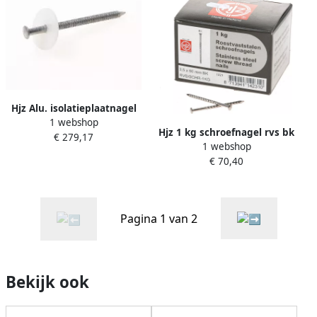
Hjz Alu. isolatieplaatnagel
1 webshop
70x4.5
Hjz 1 kg schroefnagel rvs bk
€ 279,17
1 webshop
3.5x60mm
€ 70,40
Pagina 1 van 2
Bekijk ook