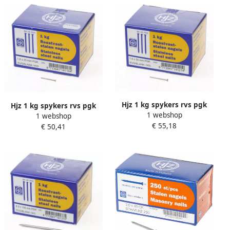
Hjz 1 kg spykers rvs pgk
Hjz 1 kg spykers rvs pgk
1 webshop
30x1.8
1 webshop
25x1.6
€ 55,18
€ 50,41