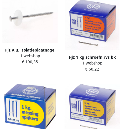
Hjz Alu. isolatieplaatnagel
1 webshop
90x5.3
Hjz 1 kg schroefn.rvs bk
€ 190,35
1 webshop
55x3.2
€ 60,22