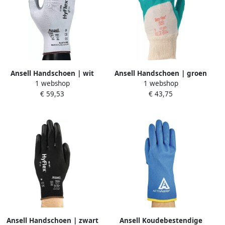
Ansell Handschoen | wit
Ansell Handschoen | groen
1 webshop
1 webshop
grijs | EN 388 PSA-categorie
| interlock-katoen m.nitril |
€ 59,53
€ 43,75
II | nylon m.nitrilschuim |
EN 388 PSA-categorie II | 12
12 paar 11-800-8
paar 47-200-10
Ansell Handschoen | zwart
Ansell Koudebestendige