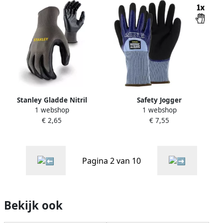
Stanley Gladde Nitril
Safety Jogger
1 webshop
1 webshop
Veiligheids Handschoenen |
Snijbestendige HPPE
€ 2,65
€ 7,55
SY580L EU
handschoen met dubbele
nitril coating | Grijs Blauw |
SW1654700
Pagina 2 van 10
Bekijk ook