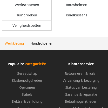
Werkschoenen
Bouwhelmen
Tuinbroeken
Knielkussens
Veiligheidspetten
Werkkleding
Handschoenen
Populaire
categorieën
Klantenservice
Gereedschap
Retourneren & ruilen
Klusbenodigdheden
Verzending & bezorging
Opruimen
Status van bestelling
Kabels
Garantie & reparatie
Elektra & verlichting
Betaalmogelijkheden