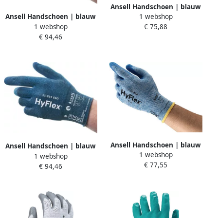
Ansell Handschoen | blauw
1 webshop
Ansell Handschoen | blauw
| EN 388 PSA-categorie II |
1 webshop
€ 75,88
| EN 388 EN 16350 PSA-
Spandex nylonweefsel
€ 94,46
categorie II | EN 388 EN
m.nitril | 12 paar 11-925-8
16350 | 12 paar 11-819-ESD-
9
Ansell Handschoen | blauw
Ansell Handschoen | blauw
1 webshop
| EN 388 PSA-categorie II |
1 webshop
| EN 388 EN 16350 PSA-
€ 77,55
nylon m.nitril | 12 paar 11-
€ 94,46
categorie II | EN 388 EN
920-10
16350 | 12 paar 11-819-ESD-
7