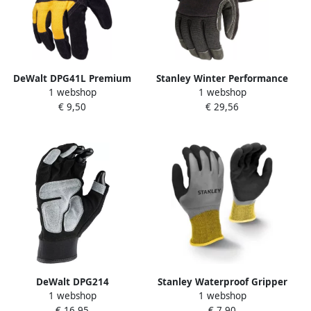
DeWalt DPG41L Premium
Stanley Winter Performance
1 webshop
1 webshop
Rundssplitleren
Handschoen | SY840L EU
€ 9,50
€ 29,56
Handschoen | Maat L
DPG41LEU
DeWalt DPG214
Stanley Waterproof Gripper
1 webshop
1 webshop
Performance Handschoen |
Handschoen | SY18L EU
€ 16,95
€ 7,90
3-vinger | Maat L