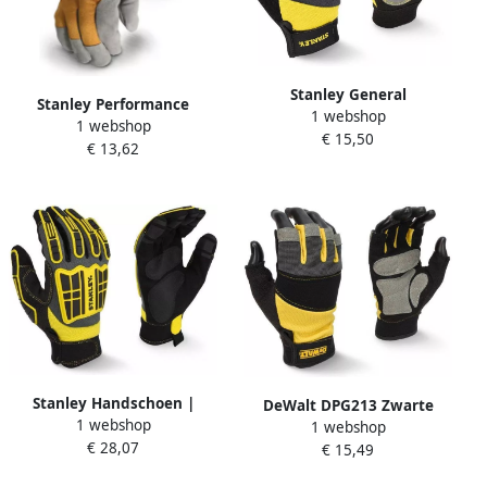
Stanley General
Stanley Performance
1 webshop
Performance Veiligheids
1 webshop
Lederen Handschoen |
€ 15,50
Handschoen | SY660L EU
€ 13,62
SY780L EU
Stanley Handschoen |
DeWalt DPG213 Zwarte
1 webshop
Extreem Gebruik | SY820L
1 webshop
Handschoen | Halve
€ 28,07
EU
€ 15,49
Vingers | Maat L
DPG213LEU