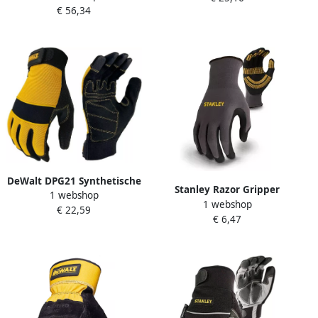
€ 56,34
EN 388 PSA-categorie II | 12
paar 27-607-10
DeWalt DPG21 Synthetische
Stanley Razor Gripper
1 webshop
Gevoerde Handschoen |
1 webshop
Veiligheids Handschoenen |
€ 22,59
Voor Zwaar Gebruik | Maat
€ 6,47
SY510L EU
L DPG21LEU