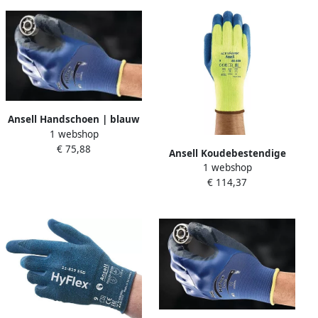
Ansell Handschoen | blauw
1 webshop
| EN 388 PSA-categorie II |
€ 75,88
Spandex nylonweefsel
Ansell Koudebestendige
m.nitril | 12 paar 11-925-11-
1 webshop
handschoen | geel blauw |
925-11
€ 114,37
EN 388 EN 511 EN 407 |
acryl met natuurrubber-
latex | 12 paar 80-400-9