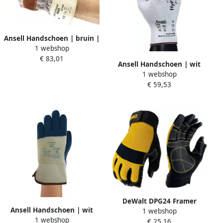
Ansell Handschoen | bruin |
1 webshop
BW-jersey m.nitril | EN 388
€ 83,01
PSA-categorie II | 12 paar
Ansell Handschoen | wit
52-547-10
1 webshop
grijs | EN 388 PSA-categorie
€ 59,53
II | nylon m.nitrilschuim |
12 paar 11-800-10
DeWalt DPG24 Framer
Ansell Handschoen | wit
1 webshop
Handschoen | 3-vinger
1 webshop
blauw | BW-jersey m.nitril |
€ 25,16
DPG24LEU