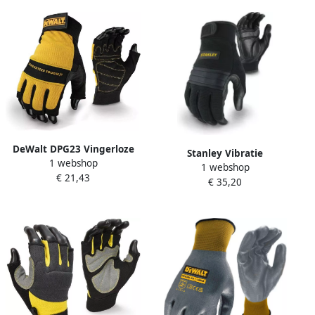
DeWalt DPG23 Vingerloze
Stanley Vibratie
1 webshop
Performance Handschoen |
1 webshop
Verminderde Handschoen |
€ 21,43
Synthetisch Leer DPG23LEU
€ 35,20
SY800L EU