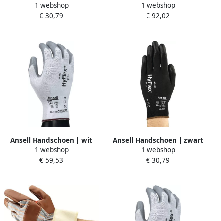
1 webshop
1 webshop
| EN 388 PSA-categorie II |
handschoen | blauw | EN
€ 30,79
€ 92,02
nylon met polyurethaan |
388 EN 511 PSA-categorie II
12 paar 48-101-7
| acryl met
vinylschuimcoating | 6 paar
97-681-10
Ansell Handschoen | wit
Ansell Handschoen | zwart
1 webshop
1 webshop
grijs | EN 388 PSA-categorie
| EN 388 PSA-categorie II |
€ 59,53
€ 30,79
II | nylon m.nitrilschuim |
nylon met polyurethaan |
12 paar 11-800-7
12 paar 48-101-8