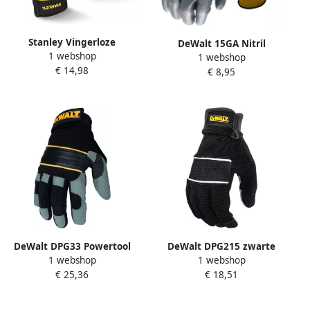
Stanley Vingerloze
DeWalt 15GA Nitril
1 webshop
Performance Handschoen |
1 webshop
Handschoen | Zwart Nylon
€ 14,98
SY640L EU
€ 8,95
| Maat L DPG35LEU
DeWalt DPG33 Powertool
DeWalt DPG215 zwarte
1 webshop
1 webshop
Handschoen | Gel Gevoerde
handschoen met vingers
€ 25,36
€ 18,51
Handpalm DPG33LEU
maat L DPG215LEU