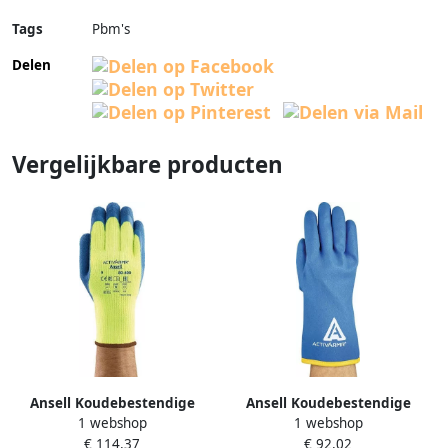
Tags
Pbm's
Delen
Vergelijkbare producten
Ansell Koudebestendige
Ansell Koudebestendige
1 webshop
1 webshop
handschoen | geel blauw |
handschoen | blauw | EN
€ 114,37
€ 92,02
EN 388 EN 511 EN 407 | acryl
388 EN 511 PSA-categorie II |