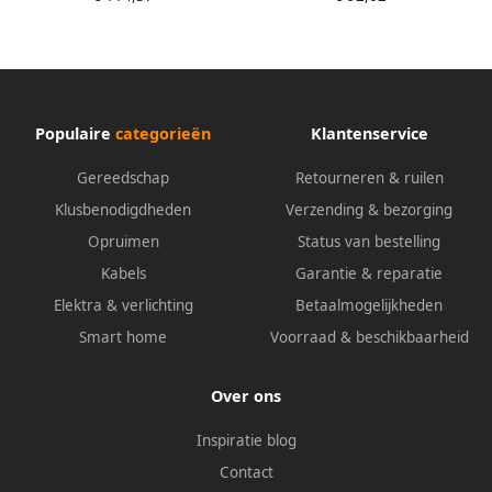
met natuurrubber-latex | 12
acryl met
paar 80-400-10
vinylschuimcoating | 6 paar
97-681-9
Populaire
categorieën
Klantenservice
Gereedschap
Retourneren & ruilen
Klusbenodigdheden
Verzending & bezorging
Opruimen
Status van bestelling
Kabels
Garantie & reparatie
Elektra & verlichting
Betaalmogelijkheden
Smart home
Voorraad & beschikbaarheid
Over ons
Inspiratie blog
Contact