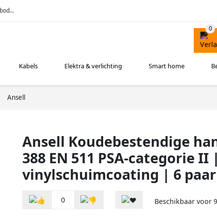
bod...
Kabels
Elektra & verlichting
Smart home
B
Ansell
Ansell Koudebestendige ha
388 EN 511 PSA-categorie II 
vinylschuimcoating | 6 paar
0
Beschikbaar voor