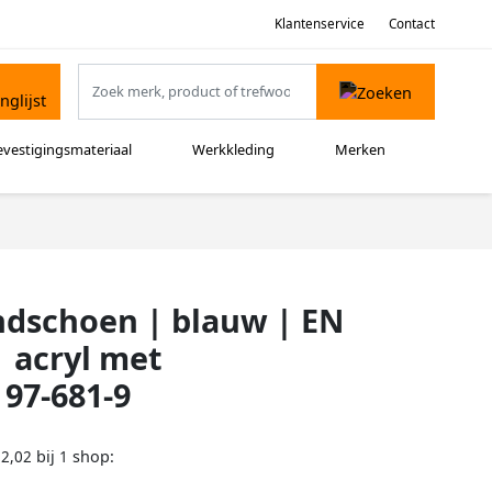
Klantenservice
Contact
evestigingsmateriaal
Werkkleding
Merken
ndschoen | blauw | EN
| acryl met
 97-681-9
bij
shop:
92,02
1