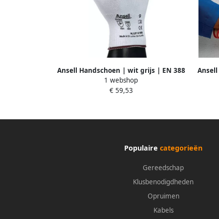
Ansell Handschoen | wit grijs | EN 388
Ansell
1 webshop
PSA-categorie II | nylon m.nitrilschuim
jersey 
€ 59,53
| 12 paar 11-800-9
Populaire
categorieën
Gereedschap
Klusbenodigdheden
Opruimen
Kabels