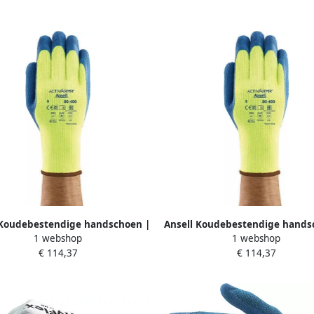
 Koudebestendige handschoen |
Ansell Koudebestendige hands
1 webshop
1 webshop
blauw | EN 388 EN 511 EN 407 |
geel blauw | EN 388 EN 511 EN
€ 114,37
€ 114,37
et natuurrubber-latex | 12 paar
acryl met natuurrubber-latex |
80-400-10
80-400-9