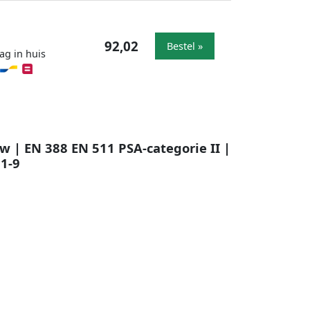
92,02
Bestel »
ag in huis
 | EN 388 EN 511 PSA-categorie II |
81-9