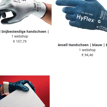
l Snijbestendige handschoen |
1 webshop
rijs | EN 388 PSA-categorie II |
€ 107,79
r m.Intercept-technisch garen
Ansell Handschoen | blauw | 
m.PU | 12 paar 11-724-10
1 webshop
EN 16350 PSA-categorie II | EN
€ 94,46
16350 | 12 paar 11-819-ESD