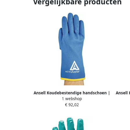
Vergelijkbare producten
Ansell Koudebestendige handschoen |
Ansell
1 webshop
blauw | EN 388 EN 511 PSA-categorie II
geel 
€ 92,02
| acryl met vinylschuimcoating | 6
acryl m
paar 97-681-10