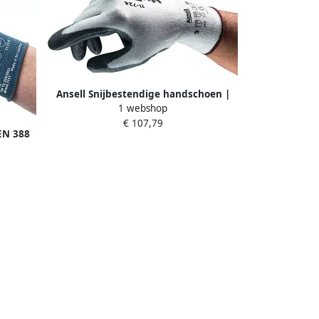
Ansell Snijbestendige handschoen |
1 webshop
wit grijs | EN 388 PSA-categorie II |
€ 107,79
drager m.Intercept-technisch garen
EN 388
m.PU | 12 paar 11-724-8
 388 EN
-10