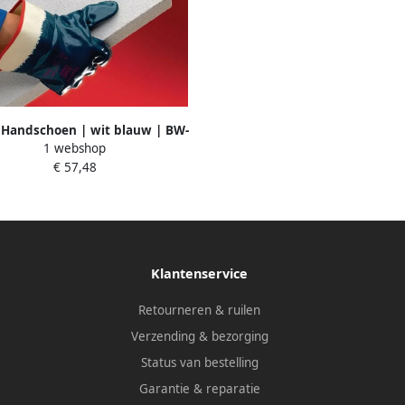
 Handschoen | wit blauw | BW-
1 webshop
met nitril | EN 388 PSA-categorie
€ 57,48
II | 12 paar 27-805-10
Klantenservice
Retourneren & ruilen
Verzending & bezorging
Status van bestelling
Garantie & reparatie