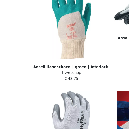
Ansel
wit g
drage
Ansell Handschoen | groen | interlock-
1 webshop
katoen m.nitril | EN 388 PSA-categorie
€ 43,75
II | 12 paar 47-200-8