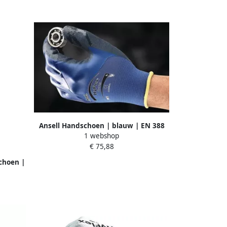
Ansell Handschoen | blauw | EN 388
1 webshop
PSA-categorie II | Spandex
€ 75,88
nylonweefsel m.nitril | 12 paar 11-925-
9
choen |
 407 |
 12 paar