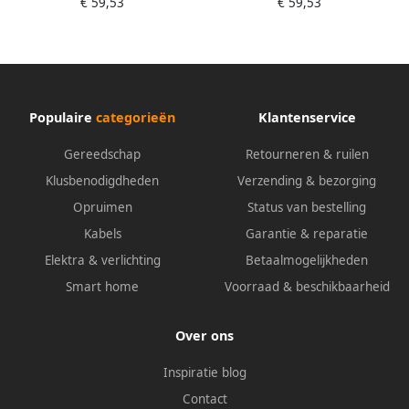
€ 59,53
€ 59,53
nylon m.nitrilschuim | 12
nylon m.nitrilschuim | 12
paar 11-800-9
paar 11-800-8
Populaire
categorieën
Klantenservice
Gereedschap
Retourneren & ruilen
Klusbenodigdheden
Verzending & bezorging
Opruimen
Status van bestelling
Kabels
Garantie & reparatie
Elektra & verlichting
Betaalmogelijkheden
Smart home
Voorraad & beschikbaarheid
Over ons
Inspiratie blog
Contact