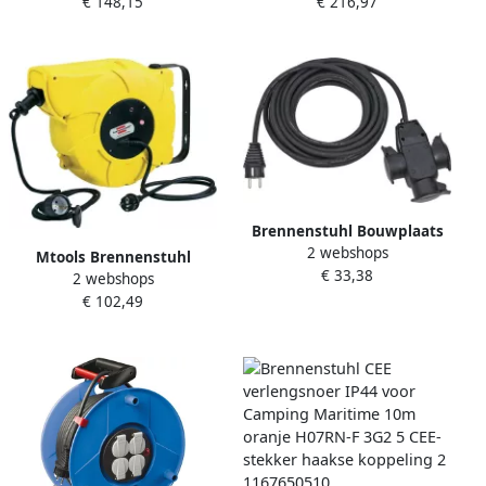
€ 148,15
€ 216,97
Rubber | Kort
kabelhaspel voor industrie
buitengebruik | 1208340
bouw 30m H07RN-F 5G2 5 |
Brennenstuhl Bouwplaats
2 webshops
verlengkabel | 10m |
Mtools Brennenstuhl
€ 33,38
H07RN-F3G1 5 zwart | met
2 webshops
Automatische kabelhaspel
3-weg rubberen koppeling |
€ 102,49
IP44 16+2m H07RN-F 3G1 5 |
IP44 1167810301