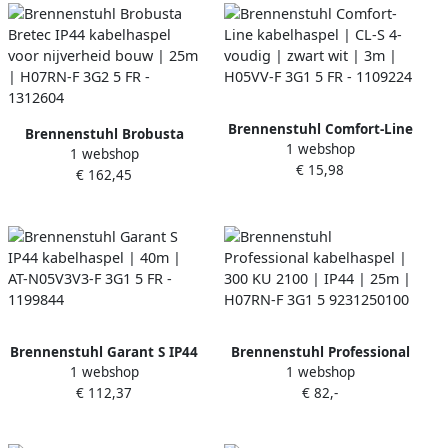
Brennenstuhl Comfort-Line
Brennenstuhl Brobusta
1 webshop
kabelhaspel | CL-S 4-voudig
1 webshop
Bretec IP44 kabelhaspel
€ 15,98
| zwart wit | 3m | H05VV-F
€ 162,45
voor nijverheid bouw | 25m
3G1 5 FR - 1109224
| H07RN-F 3G2 5 FR -
1312604
Brennenstuhl Garant S IP44
Brennenstuhl Professional
1 webshop
1 webshop
kabelhaspel | 40m | AT-
kabelhaspel | 300 KU 2100 |
€ 112,37
€ 82,-
N05V3V3-F 3G1 5 FR -
IP44 | 25m | H07RN-F 3G1 5
1199844
9231250100