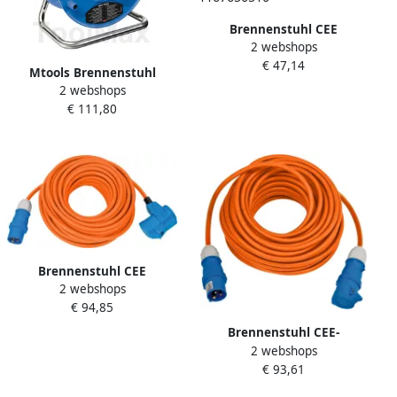
Brennenstuhl CEE
2 webshops
verlengsnoer IP44 voor
€ 47,14
Camping Maritime 10m
Mtools Brennenstuhl
oranje H07RN-F 3G2 5 CEE-
2 webshops
Garant IP44 kabelhaspel
stekker haakse koppeling 2
€ 111,80
50m H05RR-F 3G1 5 |
1167650510
Brennenstuhl CEE
2 webshops
verlengsnoer IP44 voor
€ 94,85
Camping Maritime 25m
oranje H07RN-F 3G2 5 CEE-
Brennenstuhl CEE-
stekker haakse koppeling 2
2 webshops
verlengkabel 230V | IP44 |
1167650525
€ 93,61
25m | H07RN-F 3G2 5 |
Oranje | CEE 230V 16A