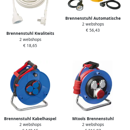
Brennenstuhl Automatische
2 webshops
kabelhaspel IP20 9+2m
€ 56,43
H05VV-F 3G1 5 1241020300
Brennenstuhl Kwaliteits
2 webshops
kunststof verlengsnoer met
€ 18,65
platte stekker 10m H05VV-
F3G1 5 wit 1168980210
Brennenstuhl Kabelhaspel
Mtools Brennenstuhl
2 webshops
2 webshops
40 mtr | IP44 | 3G2.5 |
Garant CEE 1 IP44