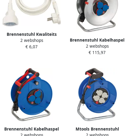
Brennenstuhl Kwaliteits
Brennenstuhl Kabelhaspel
2 webshops
kunststof verlengsnoer met
2 webshops
50 mtr | IP44 | 3G1.5 |
€ 6,07
platte stekker 2m H05VV-
€ 115,97
Rubber | Kort
F3G1 5 wit 1168980220
buitengebruik | 1198530
Brennenstuhl Kabelhaspel
Mtools Brennenstuhl
2 webshops
2 webshops
Garant RN | 25m 2 5 |
Garant kabelhaspel 25m