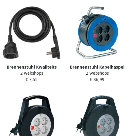
stekker en koppeling
Brennenstuhl Kwaliteits
Brennenstuhl Kabelhaspel
2 webshops
2 webshops
kunststof verlengsnoer met
15 mtr | 3G1.5 | Garant
€ 7,55
€ 36,99
platte stekker 3m H05VV-
Compact | 1079180004
F3G1 5 zwart 1168980030