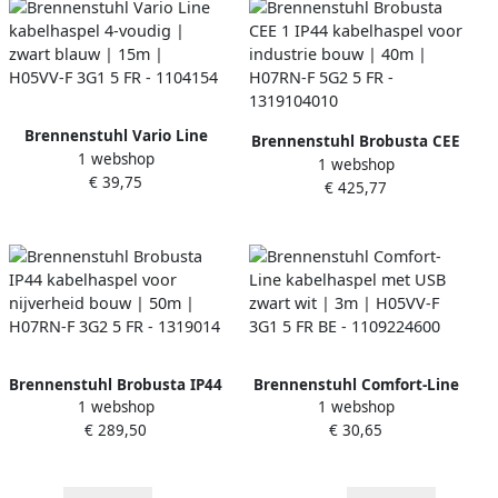
Brennenstuhl Vario Line
Brennenstuhl Brobusta CEE
1 webshop
kabelhaspel 4-voudig |
1 webshop
1 IP44 kabelhaspel voor
€ 39,75
zwart blauw | 15m | H05VV-
€ 425,77
industrie bouw | 40m |
F 3G1 5 FR - 1104154
H07RN-F 5G2 5 FR -
1319104010
Brennenstuhl Brobusta IP44
Brennenstuhl Comfort-Line
1 webshop
1 webshop
kabelhaspel voor nijverheid
kabelhaspel met USB zwart
€ 289,50
€ 30,65
bouw | 50m | H07RN-F 3G2
wit | 3m | H05VV-F 3G1 5 FR
5 FR - 1319014
BE - 1109224600