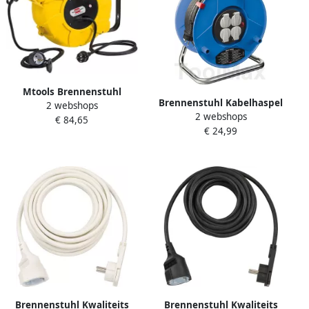
Mtools Brennenstuhl
Brennenstuhl Kabelhaspel
2 webshops
Automatische kabelhaspel
2 webshops
Garant | Leeg |1208010
€ 84,65
IP44 9+2m H07RN-F 3G1 5 |
€ 24,99
Brennenstuhl Kwaliteits
Brennenstuhl Kwaliteits