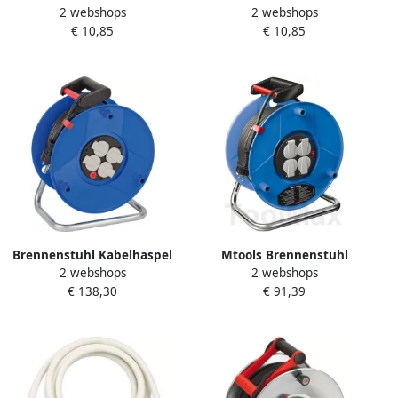
2 webshops
2 webshops
kunststof verlengsnoer met
kunststof verlengsnoer met
€ 10,85
€ 10,85
platte stekker 5m H05VV-
platte stekker 5m H05VV-
F3G1 5 wit 1168980250
F3G1 5 zwart 1168980050
Brennenstuhl Kabelhaspel
Mtools Brennenstuhl
2 webshops
2 webshops
40 mtr | 3G2.5 | Plastic |
Garant kabelhaspel 50m
€ 138,30
€ 91,39
Garant | 1208300
H05VV-F 3G1 5 |