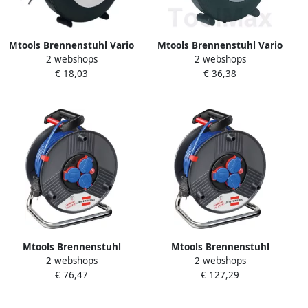
Mtools Brennenstuhl Vario
Mtools Brennenstuhl Vario
2 webshops
2 webshops
Line kabelhaspel 4-voudig
Line kabelhaspel 4-voudig
€ 18,03
€ 36,38
zwart lichtgrijs 5m H05VV-F
zwart lichtgrijs 15m H05VV-
3G1 5 |
F 3G1 5 |
Mtools Brennenstuhl
Mtools Brennenstuhl
2 webshops
2 webshops
Garant IP44 kabelhaspel
Garant IP44 kabelhaspel
€ 76,47
€ 127,29
25m AT-N05V3V3-F 3G1 5
50m AT-N05V3V3-F 3G1 5
blauw |
blauw |