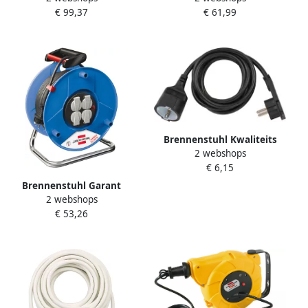
€ 99,37
€ 61,99
industrie- bouwplaats
H05VV-F 3G1 5 |
permanent buitengebruik
1208440
Brennenstuhl Kwaliteits
2 webshops
kunststof verlengsnoer met
€ 6,15
platte stekker 2m H05VV-
F3G1 5 zwart 1168980020
Brennenstuhl Garant
2 webshops
Export kabelhaspel 25m
€ 53,26
H05VV-F 3G1 5 1215056