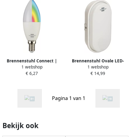
Brennenstuhl Connect |
Brennenstuhl Ovale LED-
1 webshop
1 webshop
slimme LED-lamp | SB | 400
lamp OL 1650 1680lm wit
€ 6,27
€ 14,99
| E14
IP65 1270780900
Pagina 1 van 1
Bekijk ook