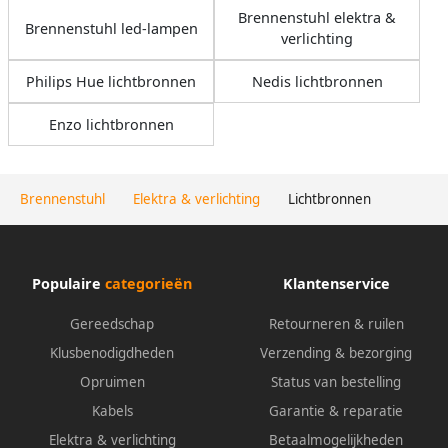
Brennenstuhl elektra &
Brennenstuhl led-lampen
verlichting
Philips Hue lichtbronnen
Nedis lichtbronnen
Enzo lichtbronnen
Brennenstuhl
Elektra & verlichting
Lichtbronnen
Populaire
categorieën
Klantenservice
Gereedschap
Retourneren & ruilen
Klusbenodigdheden
Verzending & bezorging
Opruimen
Status van bestelling
Kabels
Garantie & reparatie
Elektra & verlichting
Betaalmogelijkheden