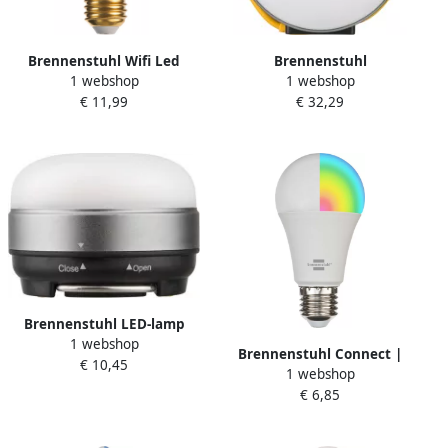
Brennenstuhl Wifi Led
Brennenstuhl
1 webshop
1 webshop
Lamp Standaard 4 9W
Batterijgedreven LED-lamp
€ 11,99
€ 32,29
490Lm E27 2200K
voor buitenshuis OLI 0300 A
1294870273
1171540
Brennenstuhl LED-lamp
1 webshop
voor buitenshuis OLI 0200
Brennenstuhl Connect |
€ 10,45
1171550
1 webshop
slimme LED-lamp | SB | 800
€ 6,85
| E27