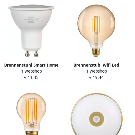
Brennenstuhl Smart Home
Brennenstuhl Wifi Led
1 webshop
1 webshop
Led Lamp Gu10 4 5W 370Lm
Lamp Globe 4 9W 490Lm
€ 11,45
€ 19,44
1173780000
E27 2200K 1294870271