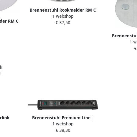
Brennenstuhl Rookmelder RM C
1 webshop
9010 1290090
der RM C
€ 37,50
Brennenstu
1 w
montageplaa
€
Rookmel
rlink
Brennenstuhl Premium-Line |
1 webshop
 3101
overspannings- beveiliging |
€ 38,30
26000A | 6-voudig | zwart | 1 8m
| H05VV-F 3G1 5