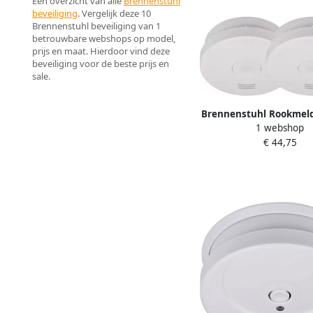
Een overzicht van alle
Brennenstuhl
beveiliging
. Vergelijk deze 10
Brennenstuhl beveiliging van 1
betrouwbare webshops op model,
prijs en maat. Hierdoor vind deze
beveiliging voor de beste prijs en
sale.
Brennenstuhl Rookmeld
1 webshop
RM L 3100 met geïnt
€ 44,75
batterij 1290050