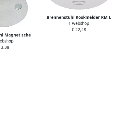
Brennenstuhl Rookmelder RM L
1 webshop
3100 1290050
€ 22,48
hl Magnetische
ebshop
t BR 1000 voor
 3,38
der 1290000