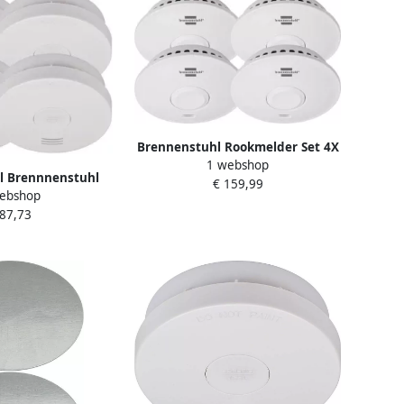
Brennenstuhl Rookmelder Set 4X
1 webshop
Rookmelder Rm L 3100
l Brennnenstuhl
€ 159,99
1290210004
ebshop
T | 4x RM L 3100
 87,73
reerde batterij
0050004