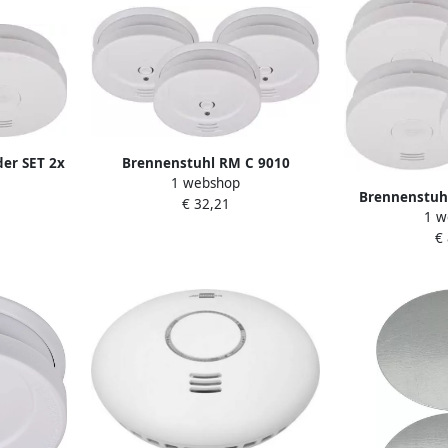
er SET 2x
Brennenstuhl RM C 9010
1 webshop
egreerde
Rookmelder | 3x rookmelder RM
Brennenstuh
€ 32,21
002
C 9010 1290080003
1 w
Rookmelder SE
€
met geïnteg
129