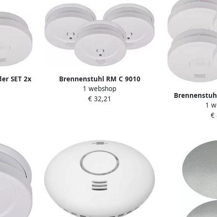
er SET 2x
Brennenstuhl RM C 9010
1 webshop
egreerde
Rookmelder | 3x rookmelder RM
Brennenstuh
€ 32,21
002
C 9010 1290080003
1 w
Rookmelder SE
€
met geïnteg
129