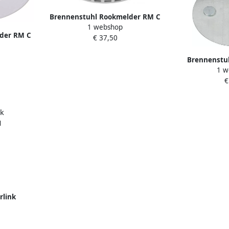
Brennenstuhl Rookmelder RM C
1 webshop
9010 1290090
der RM C
€ 37,50
Brennenstu
1 w
montageplaa
€
Rookmel
rlink
 3101