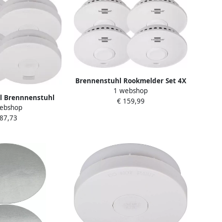
Brennenstuhl Rookmelder Set 4X
1 webshop
Rookmelder Rm L 3100
l Brennnenstuhl
€ 159,99
1290210004
ebshop
T | 4x RM L 3100
 87,73
reerde batterij
0050004