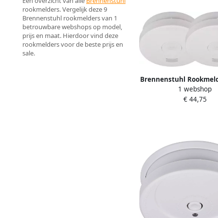
Een overzicht van alle
Brennenstuhl
rookmelders. Vergelijk deze 9
Brennenstuhl rookmelders van 1
betrouwbare webshops op model,
prijs en maat. Hierdoor vind deze
rookmelders voor de beste prijs en
sale.
Brennenstuhl Rookmeld
1 webshop
RM L 3100 met geïnt
€ 44,75
batterij 1290050