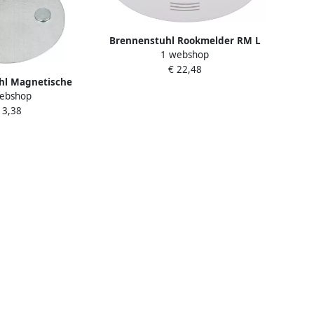
Brennenstuhl Rookmelder RM L
1 webshop
3100 1290050
€ 22,48
hl Magnetische
ebshop
t BR 1000 voor
 3,38
der 1290000