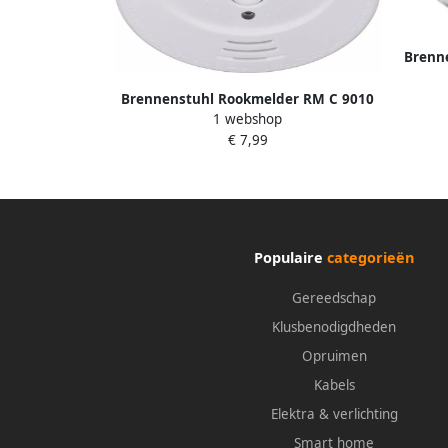
Brenn
Brennenstuhl Rookmelder RM C 9010
1 webshop
1290080
€ 7,99
Populaire
categorieën
Gereedschap
Klusbenodigdheden
Opruimen
Kabels
Elektra & verlichting
Smart home