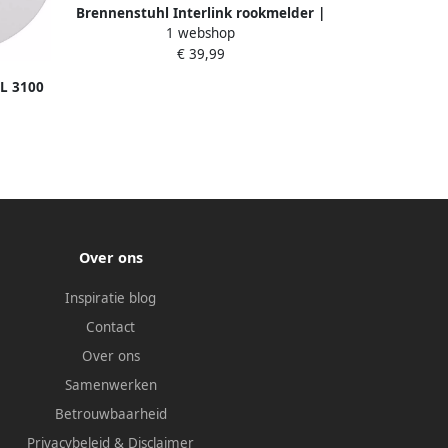
Brennenstuhl Interlink rookmelder |
1 webshop
RM L 3101
€ 39,99
L 3100
Over ons
Inspiratie blog
Contact
Over ons
Samenwerken
Betrouwbaarheid
Privacybeleid
&
Disclaimer