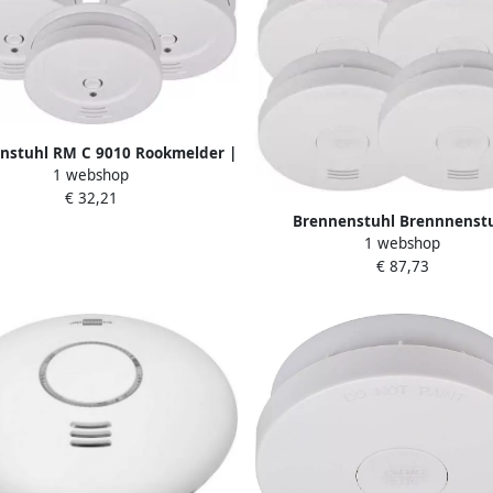
nstuhl RM C 9010 Rookmelder |
1 webshop
kmelder RM C 9010 1290080003
€ 32,21
Brennenstuhl Brennnenst
1 webshop
Rookmelder SET | 4x RM L 31
€ 87,73
geïntegreerde batterij 1290