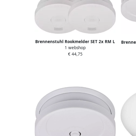
Brennenstuhl Rookmelder SET 2x RM L
Brenne
1 webshop
3100 met geïntegreerde batterij
3x roo
€ 44,75
1290050002