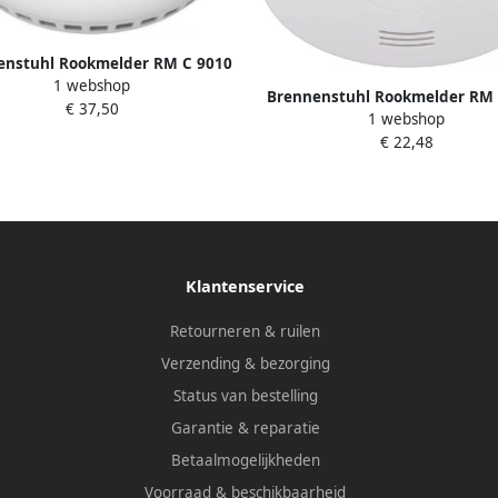
enstuhl Rookmelder RM C 9010
1 webshop
1290090
Brennenstuhl Rookmelder RM 
€ 37,50
1 webshop
1290050
€ 22,48
Klantenservice
Retourneren & ruilen
Verzending & bezorging
Status van bestelling
Garantie & reparatie
Betaalmogelijkheden
Voorraad & beschikbaarheid