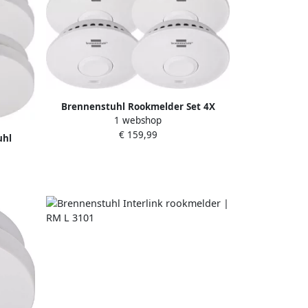
Brennenstuhl Rookmelder Set 4X
1 webshop
Rookmelder Rm L 3100 1290210004
€ 159,99
uhl
00 met
050004