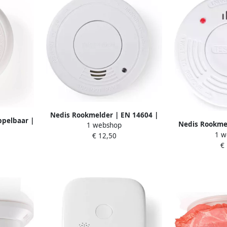
Nedis Rookmelder | EN 14604 |
ppelbaar |
Nedis Rookmel
1 webshop
85 dB | Wit | 1 stuks DTCTS30WT
 | 1 stuks
1 w
85 dB | 
€ 12,50
2
€
DTC