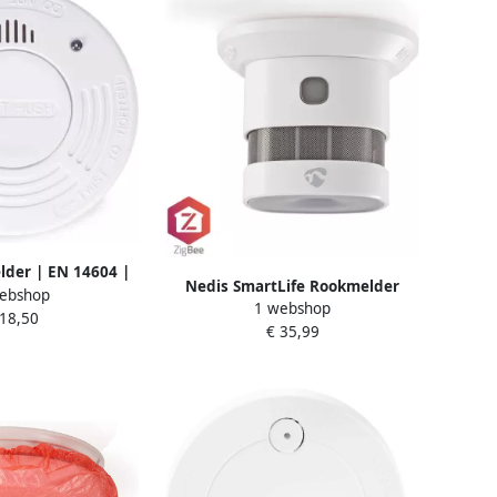
der | EN 14604 |
Nedis SmartLife Rookmelder
ebshop
Wit | 1 stuks
1 webshop
Zigbee 3.0 | Batterij Gevoed |
 18,50
TSL30WT
€ 35,99
Levenscyclus sensor: 10 Jaar
ZBDS10WT