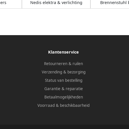
ers
Nedis elektra & verlichting
Brennenstuhl b
Klantenservice
Retourneren & ruilen
Verzending & bezorging
Status van bestelling
Garantie & reparatie
Betaalmogelijkheden
Voorraad & beschikbaarheid