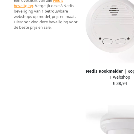
Een overzicht van alle
Nedis
beveiliging
. Vergelijk deze 8 Nedis
beveiliging van 1 betrouwbare
webshops op model, prijs en maat.
Hierdoor vind deze beveiliging voor
de beste prijs en sale.
Nedis Rookmelder | Ko
1 webshop
EN 14604 | 85 dB | Wit
€ 38,94
DTCTSC10WT