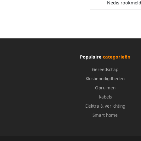
Nedis rookmeld
Populaire
categorieën
Gereedschap
Klusbenodigdheden
Opruimen
Kabels
Elektra & verlichting
Smart home