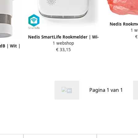
Nedis Rookme
1 w
|PVC | Or
€
DTC
Nedis SmartLife Rookmelder | Wi-
1 webshop
Fi | EN 14604 | 85 dB | Wit | 1
dB | Wit |
€ 33,15
stuks WIFIDS20WT
0WT
Pagina 1 van 1