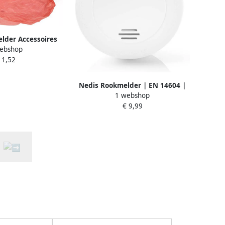
lder Accessoires
ebshop
anje | 1 stuks
 1,52
TDUST20
Nedis Rookmelder | EN 14604 |
1 webshop
Met testknop | 85 dB | Wit | 1
€ 9,99
stuks DTCTS20WT