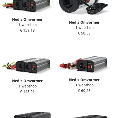
Nedis Omvormer
Nedis Omvormer
1 webshop
Gemodificeerde Sinusgolf |
1 webshop
Gemodificeerde Sinusgolf |
€ 159,18
Ingangsvoltage: 24 V DC |
€ 50,58
Ingangsvoltage: 12 V DC |
Apparaat stroomoutput:
Apparaat stroomoutput:
Type F (CEE 7 3) USB-A|
Type F (CEE 7 3) USB-A| 150
1000 W | Piekvermogen:
W | Piekvermogen: 300 W
2000 W |
Nedis Omvormer
Nedis Omvormer
1 webshop
Gemodificeerde Sinusgolf |
1 webshop
Gemodificeerde Sinusgolf |
€ 60,58
Ingangsvoltage: 12 V DC |
€ 148,91
Ingangsvoltage: 12 V DC |
Apparaat stroomoutput:
Apparaat stroomoutput:
Type F (CEE 7 3) USB-A | 300
Type F (CEE 7 3) USB-A |
W | Piekvermogen: 600 W |
1000 W | Piekvermogen:
2000 W