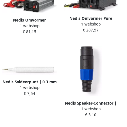
Nedis Omvormer Pure
Nedis Omvormer
1 webshop
Sinusgolf | Ingangsvoltage:
1 webshop
Gemodificeerde Sinusgolf |
€ 287,57
12 V DC | Apparaat
€ 81,15
Ingangsvoltage: 12 V DC |
stroomoutput: Type F (CEE
Apparaat stroomoutput:
7 3) USB-A USB-C™ | 1000 W
Type F (CEE 7 3) USB-A | 600
| Piekvermogen: 2000 W |
W | Piekvermogen: 1200 W
|
Nedis Soldeerpunt | 0.3 mm
1 webshop
| Zilver | 5 stuks SOTI2
€ 7,54
Nedis Speaker-Connector |
1 webshop
Male | Soldeer | 8 mm | 1
€ 3,10
stuks COTP16901BK