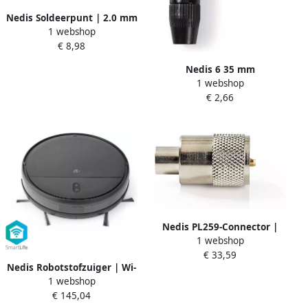
Nedis Soldeerpunt | 2.0 mm
1 webshop
| Zilver | 5 stuks SOTI4
€ 8,98
Nedis 6 35 mm
1 webshop
Audioconnector | Gehoekt |
€ 2,66
Male | Soldeer | 8.0 mm | 1
stuks COTP23903BK
Nedis PL259-Connector |
1 webshop
Male | Soldeer | 6.0 mm |
€ 33,59
Zilver | 25 Stuks | 1 stuks
Nedis Robotstofzuiger | Wi-
CSVC43900ME
1 webshop
Fi | 0.2 l | Automatisch
€ 145,04
opladen | Zwart | 1 stuks