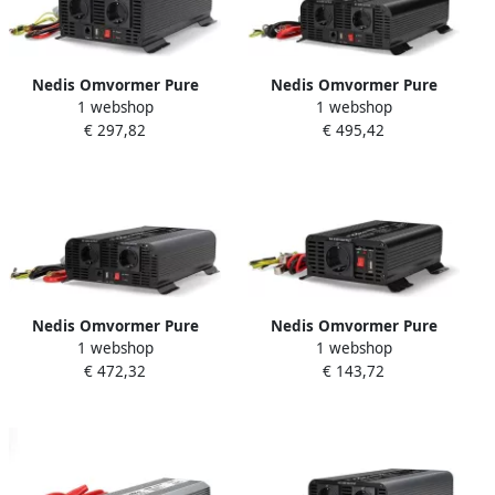
Nedis Omvormer Pure
Nedis Omvormer Pure
1 webshop
1 webshop
Sinusgolf | Ingangsvoltage:
Sinusgolf | Ingangsvoltage:
€ 297,82
€ 495,42
24 V DC | Apparaat
24 V DC | Apparaat
stroomoutput: Type F (CEE
stroomoutput: Type F (CEE
7 3) USB-A USB-C™ | 230 V
7 3) USB-A USB-C™ | 2000 W
AC 50 Hz | Zwart
| Piekvermogen: 4000 W |
Nedis Omvormer Pure
Nedis Omvormer Pure
1 webshop
1 webshop
Sinusgolf | Ingangsvoltage:
Sinusgolf | Ingangsvoltage:
€ 472,32
€ 143,72
12 V DC | Apparaat
12 V DC | Apparaat
stroomoutput: Type F (CEE
stroomoutput: Type F (CEE
7 3) USB-A USB-C™ | 2000 W
7 3) USB-A USB-C™ | 230 V
| Piekvermogen: 4000 W |
AC 50 Hz | Zekering | Zwart