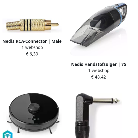
Nedis RCA-Connector | Male
1 webshop
| Soldeer | 7.0 mm | Goud
€ 6,39
Zwart | 10 Stuks | 1 stuks
CAGP24900BK
Nedis Handstofzuiger | 75
1 webshop
W | Droog Nat | Li-Ion |
€ 48,42
Blauw Grijs | 1 stuks
VCHH6BU75