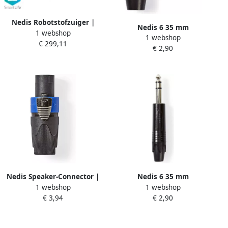
Nedis Robotstofzuiger |
Nedis 6 35 mm
1 webshop
Laser navigatie | Wi-Fi | 0.6
1 webshop
Audioconnector | Gehoekt |
€ 299,11
l | Zwart | 1 stuks
€ 2,90
Male | Soldeer | 8.0 mm | 1
WIFIVCL001CBK
stuks COTP23902BK
Nedis Speaker-Connector |
Nedis 6 35 mm
1 webshop
1 webshop
Male | Soldeer | 8 mm | 1
Audioconnector | Male |
€ 3,94
€ 2,90
stuks COTP16900BK
Soldeer | 6.0 mm | 1 stuks
COTP23901BK