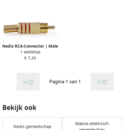
WIFIVCR001CBK
Nedis RCA-Connector | Male
1 webshop
| Soldeer | 7.0 mm | Goud
€ 7,39
Rood | 10 Stuks | 1 stuks
CAGP24900RD
Pagina 1 van 1
Bekijk ook
Makita elektrisch
Nedis gereedschap
gereedschap