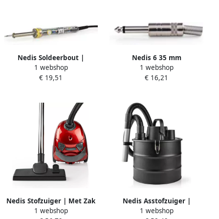
Nedis Soldeerbout |
Nedis 6 35 mm
1 webshop
1 webshop
Universeel | 200-450 °C | 1
Audioconnector | Male |
€ 19,51
€ 16,21
stuks SOIR30TP
Soldeer | 6.8 mm | 25 Stuks
| 1 stuks CAVC23980ME
Nedis Stofzuiger | Met Zak
Nedis Asstofzuiger |
1 webshop
1 webshop
| 700 W | 1.5 l Rood | 1
Zakloos | Stof capaciteit: 18