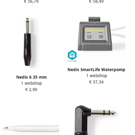
€ 56,79
€ 58,49
stuks VCBG100RD
l | 800 W | Hepa | 1 stuks
VCAC118BK
Nedis SmartLife Waterpomp
1 webshop
| Wi-Fi USB Gevoed | IPX3 |
Nedis 6 35 mm
€ 37,34
0.3 bar | 1 stuks
1 webshop
Audioconnector | Male |
WIFIWP10GY
€ 2,90
Soldeer | 6.0 mm | 1 stuks
COTP23900BK