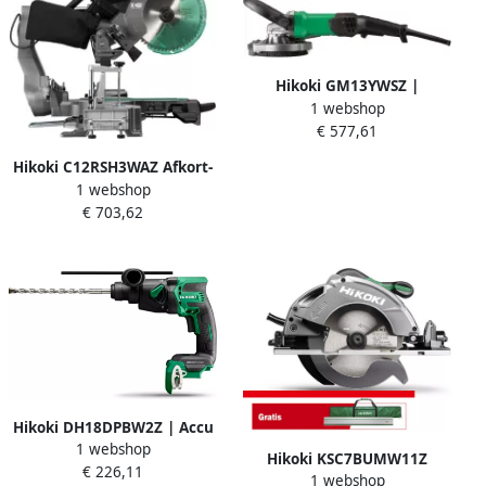
Hikoki GM13YWSZ |
1 webshop
Betonschuurmachine |
€ 577,61
125mm | 1.900W | in koffer
met diamantkomschijf
Hikoki C12RSH3WAZ Afkort-
GM13YWSZ
1 webshop
verstekzaag | 305mm |
€ 703,62
1520W C12RSH3WAZ
Hikoki DH18DPBW2Z | Accu
1 webshop
boorhamer | SDS+ | 18V |
Hikoki KSC7BUMW11Z
€ 226,11
1.3 J | Zonder lader en
1 webshop
Cirkelzaag | 66 mm | 1.300