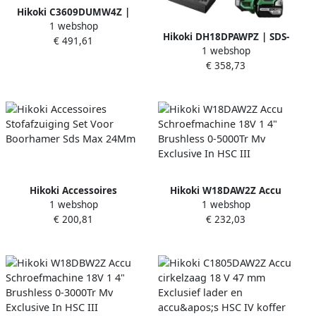
Hikoki C3609DUMW4Z |
1 webshop
Accu cirkelzaag | 36 V |
Hikoki DH18DPAWPZ | SDS-
€ 491,61
Zonder accu&apos;s en
1 webshop
PLUS accu boorhamer 18V 1
lader in doos
€ 358,73
3 J | 2x 18V 5 0 Ah accu | in
C3609DUMW4Z
HSC II koffer DH18DPAWPZ
Hikoki Accessoires
Hikoki W18DAW2Z Accu
1 webshop
1 webshop
Stofafzuiging Set Voor
Schroefmachine 18V 1 4"
€ 200,81
€ 232,03
Boorhamer Sds Max 24Mm
Brushless 0-5000Tr Mv
Exclusive In HSC III