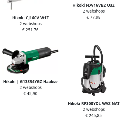
Hikoki FDV16VB2 U3Z
2 webshops
KLOPBOORSCHROEFMACHINE
€ 77,98
FDV16VB2U3Z
Hikoki CJ160V W1Z
2 webshops
DECOUPEERZAAGMACHINE
€ 251,76
CJ160VW1Z
Hikoki | G13SR4YGZ Haakse
2 webshops
slijpmachine | 230V | 730W
€ 45,90
| 125 mm | In doos
G13SR4YGZ
Hikoki RP300YDL WAZ NAT
2 webshops
DROOGSTOFZUIGER
€ 245,85
RP300YDLWAZ