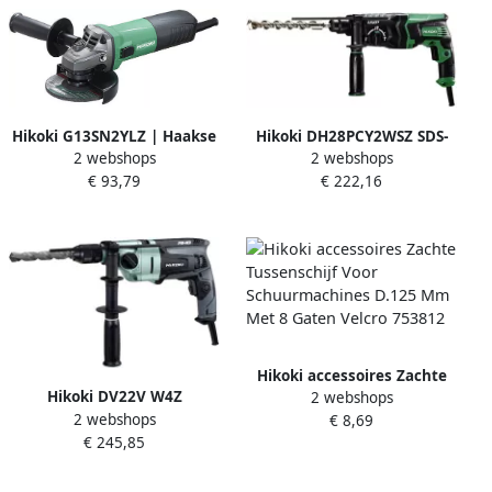
Hikoki G13SN2YLZ | Haakse
Hikoki DH28PCY2WSZ SDS-
2 webshops
2 webshops
slijpmachine 125 mm | 900
PLUS boor- en breekhamer
€ 93,79
€ 222,16
W | In doos G13SN2YLZ
28 mm 850 W 3.0 J
DH28PCY2WSZ
Hikoki accessoires Zachte
Hikoki DV22V W4Z
2 webshops
Tussenschijf Voor
2 webshops
KLOPBOORSCHROEFMACHINE
€ 8,69
Schuurmachines D.125 Mm
€ 245,85
AHB HSC I DV22VW4Z
Met 8 Gaten Velcro 753812