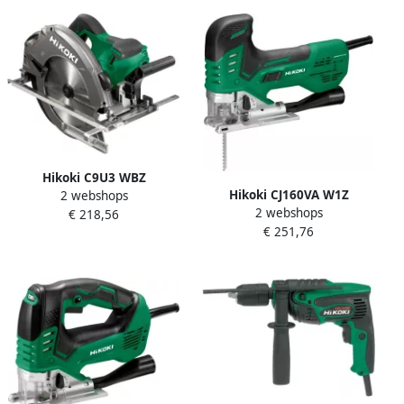
Hikoki C9U3 WBZ
Hikoki CJ160VA W1Z
2 webshops
CIRKELZAAGMACHINE IN
2 webshops
DECOUPEERZAAGMACHINE
€ 218,56
KOFFER + GRATIS ZAAGBLAD
€ 251,76
CJ160VAW1Z
752456 C9U3WBZ