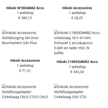
Hikoki W18DAWAZ Accu
Hikoki Accessoires
1 webshop
1 webshop
Schroefmachine 18V 1 4"
Stofzuigerslang Adapter
€ 380,12
€ 28,25
Brushless 0-5000Tr Mv
Afkortzaag 58Mm
2X18V 2 0Ah In HSC III
Hikoki Accessoires
Hikoki C1805DAWRZ Accu
1 webshop
Stofafzuiging Set Voor
1 webshop
cirkelzaag 18 V 47 mm
€ 71,31
Boorhamers Sds Plus
€ 443,34
Inclusief 2 accu&apos;s
5.0Ah en lader HSC IV koffer