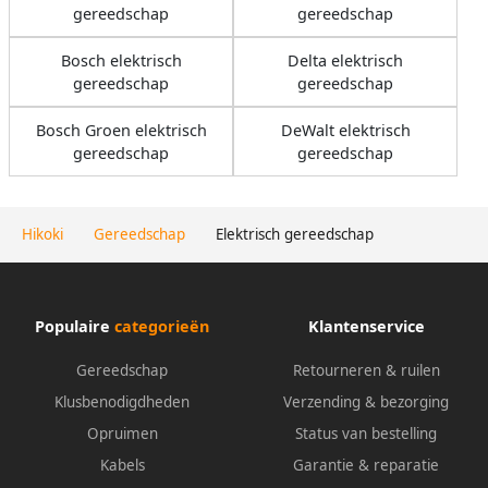
gereedschap
gereedschap
Bosch elektrisch
Delta elektrisch
gereedschap
gereedschap
Bosch Groen elektrisch
DeWalt elektrisch
gereedschap
gereedschap
Hikoki
Gereedschap
Elektrisch gereedschap
Populaire
categorieën
Klantenservice
Gereedschap
Retourneren & ruilen
Klusbenodigdheden
Verzending & bezorging
Opruimen
Status van bestelling
Kabels
Garantie & reparatie