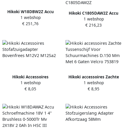
Hikoki W18DBW2Z Accu
Hikoki C1805DAW2Z Accu
1 webshop
Schroefmachine 18V 1 4"
1 webshop
cirkelzaag 18 V 47 mm
€ 251,76
Brushless 0-3000Tr Mv
€ 216,23
Exclusief lader en
Exclusive In HSC III
accu&apos;s HSC IV koffer
C1805DAW2Z
Hikoki Accessoires
Hikoki accessoires Zachte
1 webshop
1 webshop
Stofafzuigadapter
Tussenschijf Voor
€ 8,05
€ 8,95
Bovenfrees M12V2 M12Sa2
Schuurmachines D.150 Mm
Met 6 Gaten Velcro 753819