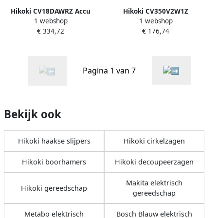
Hikoki CV18DAWRZ Accu
Hikoki CV350V2W1Z
1 webshop
1 webshop
Multitool | 18 V | Inclusief 2
Multitool | 230 V | 350 W |
€ 334,72
€ 176,74
x 2.0 Ah accu&apos;s en
Inclusief extra accessoires |
lader | In HSC II koffer
In HSC II koffer
CV18DAWRZ
CV350V2W1Z
Pagina 1 van 7
Bekijk ook
Hikoki haakse slijpers
Hikoki cirkelzagen
Hikoki boorhamers
Hikoki decoupeerzagen
Makita elektrisch
Hikoki gereedschap
gereedschap
Metabo elektrisch
Bosch Blauw elektrisch