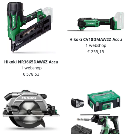
Hikoki CV18DMAW2Z Accu
1 webshop
Multitool | 18 V | Zonder
€ 255,15
accu&apos;s en lader | In
HSC II Koffer CV18DMAW2Z
Hikoki NR3665DAW6Z Accu
1 webshop
Tacker | 36 V | 39-64mm |
€ 578,53
Zonder accu&apos;s en
lader | In HSC IV Koffer
NR3665DAW6Z