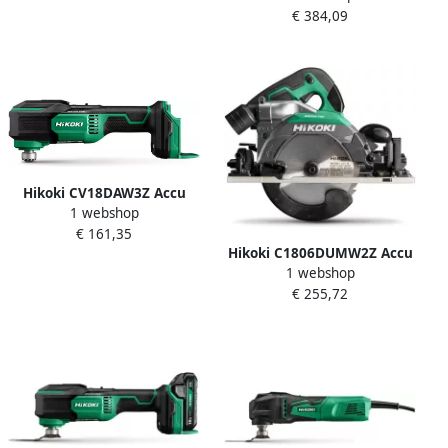
accu&apos;s | HSC II koffer
€ 384,09
W | 190 mm | in HSC IV
DH18DPBW2Z
koffer KSC7BUMW11Z
Hikoki CV18DAW3Z Accu
1 webshop
Multitool | 18 V | Exclusief
€ 161,35
lader en accu&apos;s In HSC
Hikoki C1806DUMW2Z Accu
II koffer CV18DAW3Z
1 webshop
Cirkelzaag | 18 V | 165 mm
€ 255,72
| Exclusief lader en
accu&apos;s | In HSC IV
koffer C1806DUMW2Z