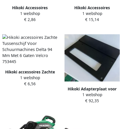
Hikoki Accessoires
Hikoki Accessoires
1 webshop
1 webshop
Stofafzuigadapter
Stofafzuigadapter
€ 2,86
€ 15,14
Cirkelzaag C6U2 C7U2 C9U2
Cirkelzaag C6U C7U
Hikoki accessoires Zachte
1 webshop
Tussenschijf Voor
€ 6,56
Schuurmachines Delta 94
Hikoki Adapterplaat voor
Mm Met 6 Gaten Velcro
1 webshop
cirkelzaag C3606 C18DBAL
753445
€ 92,35