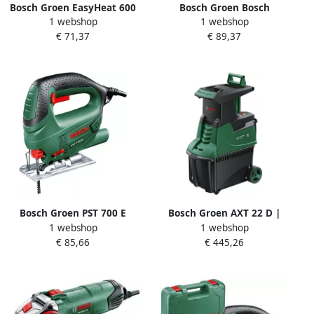
Bosch Groen EasyHeat 600
Bosch Groen Bosch
1 webshop
1 webshop
Heteluchtpistool
Universal Tacker 18V-14 |
€ 71,37
€ 89,37
06032A6101
Zonder accu en lader
06032A7000
Bosch Groen PST 700 E
Bosch Groen AXT 22 D |
1 webshop
1 webshop
Decoupeerzaag | 500w
Fluisterhakselaar | 2200 W
€ 85,66
€ 445,26
06033A0000
0600803003