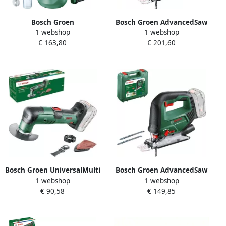
Bosch Groen
Bosch Groen AdvancedSaw
1 webshop
1 webshop
AdvancedSpray 18V-500
18V-140 Accu
€ 163,80
€ 201,60
Accuverfspuit | Zonder accu
decoupeerzaag | 1X 18 V Li-
en lader 0603208200
Ion accu (2 0 Ah) & 1-uurs
lader (AL 18V-20)
0603013003
Bosch Groen UniversalMulti
Bosch Groen AdvancedSaw
1 webshop
1 webshop
18V-32 Accu Multitool |
18V-140 Accu
€ 90,58
€ 149,85
Zonder accu en lader
decoupeerzaag | Zonder
0603105000
accu en lader 0603013002