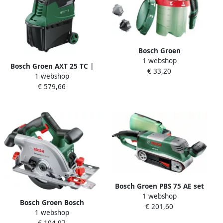
Bosch Groen
1 webshop
Fijnspuitpistool voor alle
Bosch Groen AXT 25 TC |
€ 33,20
verfsoorten | 1000ml
1 webshop
Fluisterhakselaar | 2500 W |
1600A008W8
€ 579,66
53L 060080330C
Bosch Groen PBS 75 AE set
1 webshop
bandschuurmachine
Bosch Groen Bosch
€ 201,60
06032A1101
1 webshop
Universalcirc 18V-53 Bt |
€ 104,97