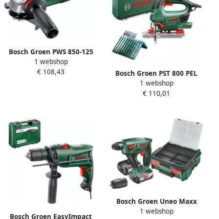
Bosch Groen PWS 850-125
1 webshop
Haakse Slijper | 850 W |
€ 108,43
12.000 min-1 06033A270C
Bosch Groen PST 800 PEL
1 webshop
decoupeerzaag + 10
€ 110,01
zaagbladen 06033A0101
Bosch Groen Uneo Maxx
1 webshop
SBX Accu Boorhamer | 18V |
Bosch Groen EasyImpact