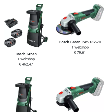
Bosch Groen PWS 18V-70
1 webshop
Accu Haakse Slijper 125mm
€ 79,61
| Zonder Accu en Lader
Bosch Groen
06033E6001
1 webshop
UniversalShredder
€ 462,47
Fluisterhakselaar 2x18V-25
| 2x PBA 18V 4.0 Ah Accu +
1x Snellader AL 18V-44 + 1x
28L Opvangzak 06008E0000