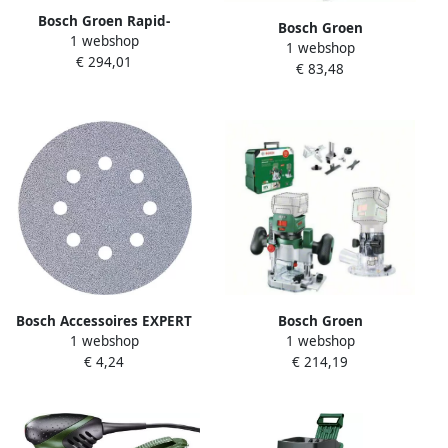
Bosch Groen Rapid-
Bosch Groen
1 webshop
hakselaar AXT Rapid 2000 |
1 webshop
Klopboormachine
€ 294,01
Incl. aanduwstok
€ 83,48
UniversalImpact 730 | Incl.
0600853501
Dieptestop en additionele
handgreep 0603313400
Bosch Accessoires EXPERT
Bosch Groen
1 webshop
1 webshop
Starlock CoatedCarbide
Accukantenfrees
€ 4,24
€ 214,19
invalzaagblad AIZ 32 APILT
AdvancedTrimRouter 18V-8
Carbide Multimaterial
bovenfrees set | Zonder
Curved-Tec 32 x 46 mm 5
accu en lader 06039D5002
2608902395