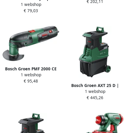
€ 202,11
2 x 1.5 Ah accu + lader | In
1 webshop
6300 Klopboormachine |
koffer 060395230K
€ 79,03
630 W | In koffer
0603133101
Bosch Groen PMF 2000 CE
1 webshop
Multitool | Incl. accessoires
€ 95,48
0603102003
Bosch Groen AXT 25 D |
1 webshop
Fluisterhakselaar | 2500 W |
€ 445,26
53L 0600803103