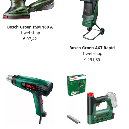
Bosch Groen PSM 160 A
1 webshop
060337700K
€ 97,42
Multischuurmachine 160
Watt + 25 schuurbladen
Bosch Groen AXT Rapid
1 webshop
2200 Hakselaar | 2200w
€ 291,85
0600853605