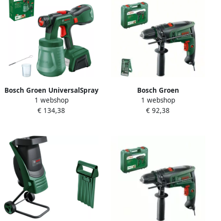
Bosch Groen UniversalSpray
Bosch Groen
1 webshop
1 webshop
18V-300 Accuverfspuit |
Klopboormachine
€ 134,38
€ 92,38
Zonder accu en lader
UniversalImpact 730 | Incl.
0603208100
Dieptestop additionele
handgreep en 15-delige X-
Line set 0603313402