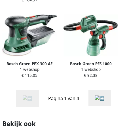
Accu Cirkelzaag | 160 mm
06033B1400
Bosch Groen PEX 300 AE
Bosch Groen PFS 1000
1 webshop
1 webshop
excenterschuurmachine |
Fijnspuitsysteem
€ 115,05
€ 92,38
125mm 270w 06033A3000
0603207000
Pagina 1 van 4
Bekijk ook