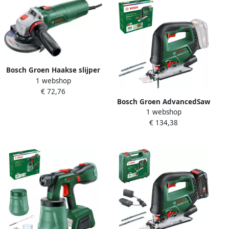
Bosch Groen Haakse slijper
1 webshop
UniversalGrind 850-125
€ 72,76
(Handgreep vibration
Bosch Groen AdvancedSaw
control beschermkap clip-
1 webshop
18V-140 Accu
on beschermkap)
€ 134,38
decoupeerzaag | Zonder
06033E2100
accu en lader 0603013000