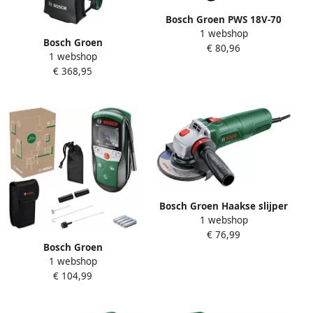
Bosch Groen PWS 18V-70
1 webshop
Accu Haakse Slijper 115mm
Bosch Groen
€ 80,96
| Zonder Accu en Lader
1 webshop
UniversalShredder
06033E6000
€ 368,95
Fluisterhakselaar 2x18V-25
| 1x Aanduwstok + 28L
Opvangzak | Zonder Accu
en Lader 06008E0001
Bosch Groen Haakse slijper
1 webshop
UniversalGrind 850-125
€ 76,99
(Handgreep vibration
Bosch Groen
control beschermkap clip-
1 webshop
UniversalInspect
on beschermkap slijpschijf
€ 104,99
Inspectiecamera|Inclusief
2x doorslijpschijf)
Batterijen 06036870Z0