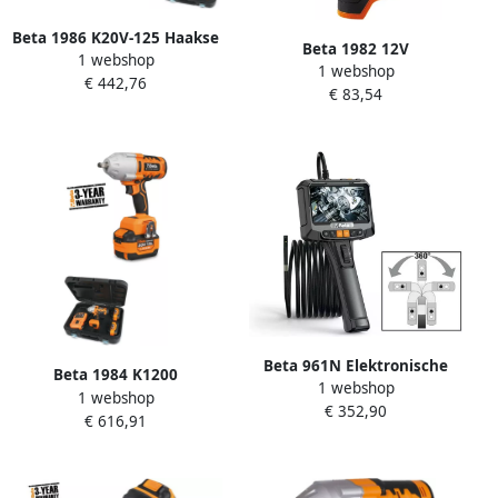
Beta 1986 K20V-125 Haakse
Beta 1982 12V
1 webshop
Slijper (Set) 019860015
1 webshop
Omschakelbare
€ 442,76
€ 83,54
Slagschroevendraaier
019820113
Beta 961N Elektronische
Beta 1984 K1200
1 webshop
Video Endoscoop Flex
1 webshop
Omschakelbare
€ 352,90
009610030
€ 616,91
Slagmoersleutel 019840120