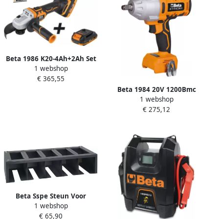
Beta 1986 K20-4Ah+2Ah Set
1 webshop
+ 2Ah Accu 20V 019860022
€ 365,55
Beta 1984 20V 1200Bmc
1 webshop
Omkeerbare
€ 275,12
Slagmoersleutel 20V
019840911
Beta Sspe Steun Voor
1 webshop
Elektrisch Gereedschap
€ 65,90
088880482