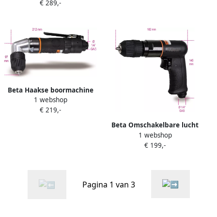
€ 289,-
uit composiet materiaal
1931CD13 019310013
Beta Haakse boormachine
1 webshop
1931AN10 019310030
€ 219,-
Beta Omschakelbare lucht
1 webshop
boormachine vervaardigd
€ 199,-
uit composiet materiaal
1931CD10 019310010
Pagina 1 van 3