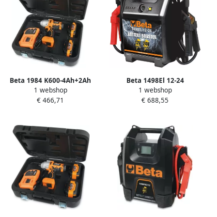
Beta 1984 K600-4Ah+2Ah
Beta 1498El 12-24
1 webshop
1 webshop
Set + 2Ah Accu 20V
Draagbare Startbooster 12-
€ 466,71
€ 688,55
019840022
24V 014980724