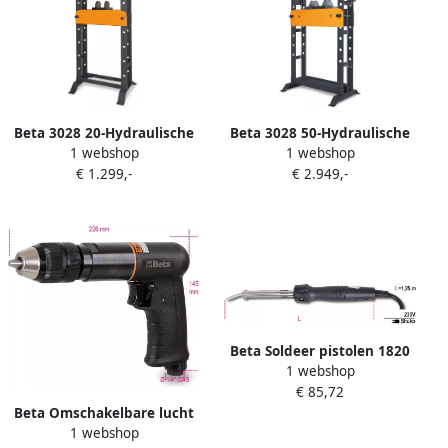
Beta 3028 20-Hydraulische
Beta 3028 50-Hydraulische
1 webshop
1 webshop
Werkplaatspers 030280020
Werkplaatspers 030280050
€ 1.299,-
€ 2.949,-
Beta Soldeer pistolen 1820
1 webshop
80 018200008
€ 85,72
Beta Omschakelbare lucht
1 webshop
boormachine vervaardigd