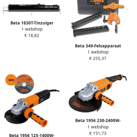
Beta 1830T-Tinzuiger
1 webshop
018300021
€ 18,82
Beta 349-Felsapparaat
1 webshop
Boormachine Aansluiting
€ 255,37
003490001
Beta 1956 230-2400W-
1 webshop
Haakse Slijpers 019560230
€ 151,73
Beta 1956 125-1400W-