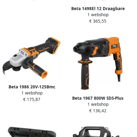
Beta 1498El 12 Draagbare
1 webshop
Startbooster 12V 014980712
€ 365,55
Beta 1986 20V-125Bmc
1 webshop
Haakse Slijper 019860025
Beta 1967 800W SDS-Plus
€ 175,87
1 webshop
Boormachine 800W
€ 136,42
019670080