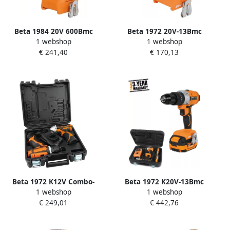
Beta 1984 20V 600Bmc
Beta 1972 20V-13Bmc
1 webshop
1 webshop
Omkeerbare
Klopboormachine
€ 241,40
€ 170,13
Slagmoersleutel 20V
019720019
019840907
Beta 1972 K12V Combo-
Beta 1972 K20V-13Bmc
1 webshop
1 webshop
Boormachine +
Klopboormachine (Set)
€ 249,01
€ 442,76
Slagschroevendraaier
019720020
019720010