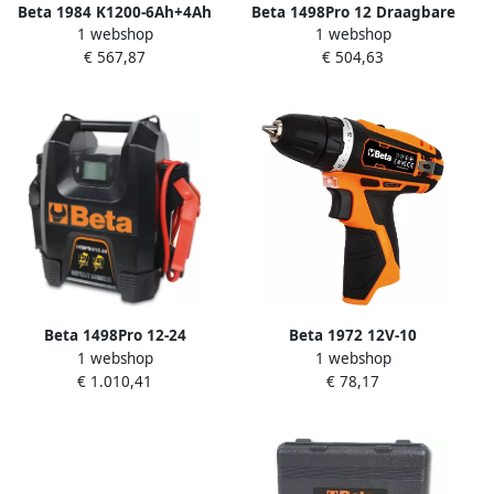
Beta 1984 K1200-6Ah+4Ah
Beta 1498Pro 12 Draagbare
1 webshop
1 webshop
Set + 4Ah Accu 20V
Startbooster 12V 014980812
€ 567,87
€ 504,63
019840032
Beta 1498Pro 12-24
Beta 1972 12V-10
1 webshop
1 webshop
Draagbare Startbooster 12-
Ultracompacte
€ 1.010,41
€ 78,17
24V 014980824
Boormachine 019720113