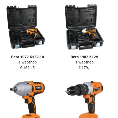
Beta 1972 K12V-10
Beta 1982 K12V
1 webshop
1 webshop
Ultracompacte
Omschakelbare
€ 169,45
€ 179,-
Boormachine 019720112
Slagschroevendraaier
019820112