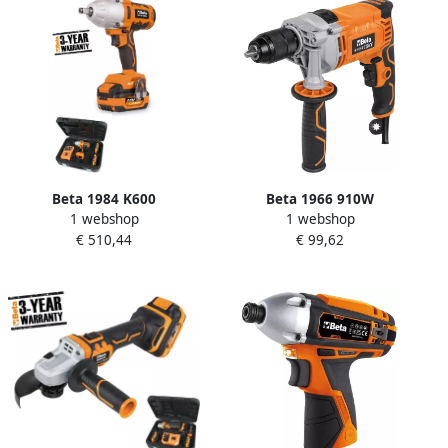
Beta 1984 K600
Beta 1966 910W
1 webshop
1 webshop
Omschakelbare
Klopboormachine 910W
€ 510,44
€ 99,62
Slagmoersleutel 019840060
019660091